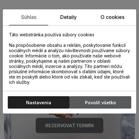
Zistite viac o vlastnostiach
Súhlas
Detaily
O cookies
produktu
Táto webstránka používa súbory cookies
Na prispôsobenie obsahu a reklám, poskytovanie funkcií
sociálnych médií a analýzu návštevnosti používame súbory
cookie. Informácie o tom, ako používate naše webové
stránky, poskytujeme aj našim partnerom v oblasti
sociálnych médií, inzercie a analýzy. Títo partneri môžu
príslušné informácie skombinovať s ďalšími údajmi, ktoré
ste im poskytli alebo ktoré od vás získali, keď ste používali
Poraďte sa s
ich služby.
odborníkom u nás na
Nastavenia
Povoliť všetko
predajni.
REZERVOVAŤ TERMÍN