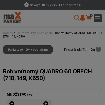
Získajte
10 % ZĽAVU
za registráciu
0
Domov
/
Parketové lišty k podlahám
/ Roh vnútorný QUADRO 60 ORECH
(718, 149, K650)
Pridať k obľúbeným
Parketové lišty k podlahám
Roh vnútorný QUADRO 60 ORECH
(718, 149, K650)
MNOŽSTVO
(
ks
)