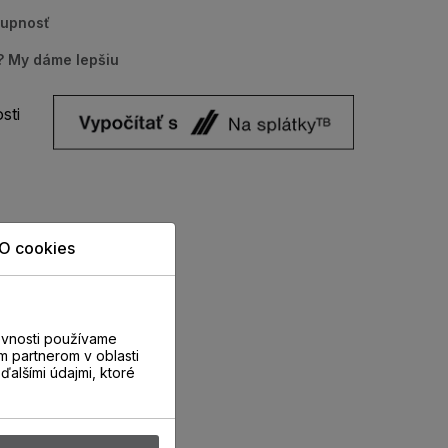
tupnosť
u? My dáme lepšiu
sti
O cookies
evnosti používame
m partnerom v oblasti
ďalšími údajmi, ktoré