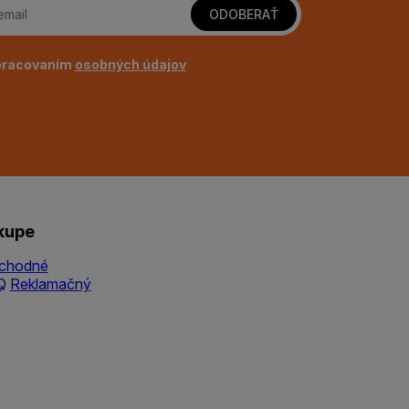
ODOBERAŤ
pracovaním
osobných údajov
kupe
chodné
Q
Reklamačný