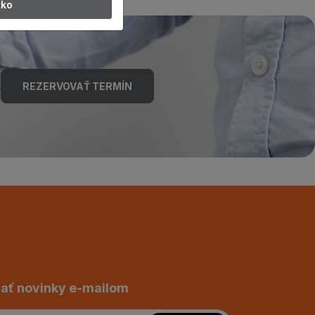
tko
REZERVOVAŤ TERMÍN
ať novinky e-mailom