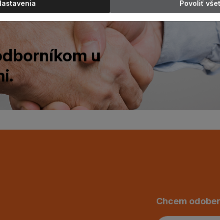
Nastavenia
Povoliť vše
 odborníkom u
i.
Chcem odober