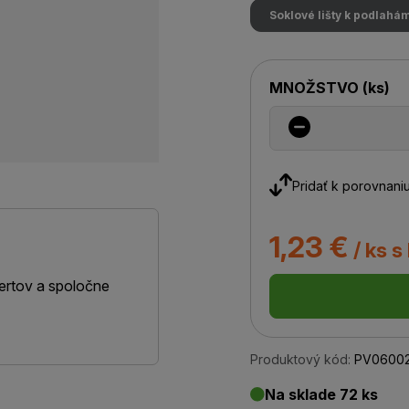
Soklové lišty k podlahá
MNOŽSTVO
(
ks
)
Pridať k porovnani
1,23 €
/ ks s
ertov a spoločne
Produktový kód:
PV0600
Na sklade 72 ks