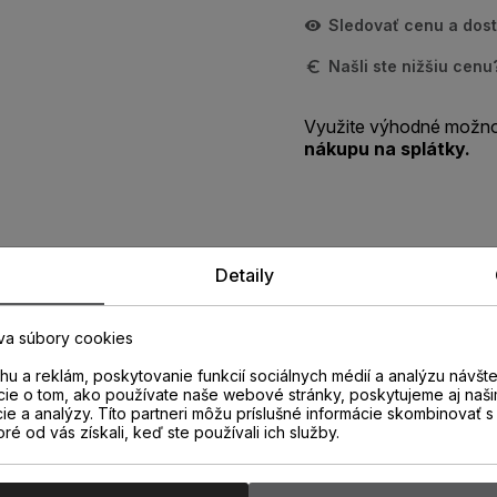
Sledovať cenu a dos
Našli ste nižšiu cen
Využite výhodné možno
nákupu na splátky.
Detaily
Zistite viac o vlastnostiach
produktu
va súbory cookies
u a reklám, poskytovanie funkcií sociálnych médií a analýzu návšt
cie o tom, ako používate naše webové stránky, poskytujeme aj naši
cie a analýzy. Títo partneri môžu príslušné informácie skombinovať s 
oré od vás získali, keď ste používali ich služby.