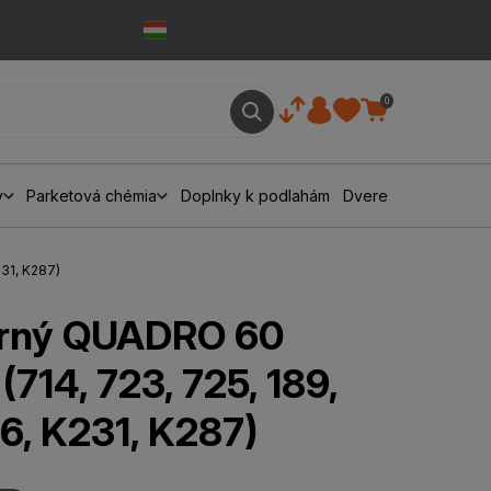
0
y
Parketová chémia
Doplnky k podlahám
Dvere
31, K287)
orný QUADRO 60
14, 723, 725, 189,
6, K231, K287)