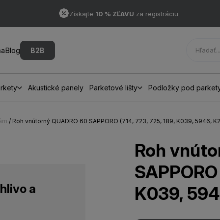
Získajte
10 % ZĽAVU
za registráciu
ňa
Blog
B2B
rkety
Akustické panely
Parketové lišty
Podložky pod parket
hám
/ Roh vnútorný QUADRO 60 SAPPORO (714, 723, 725, 189, K039, 5946, K2
Roh vnút
SAPPORO (7
hlivo a
K039, 594