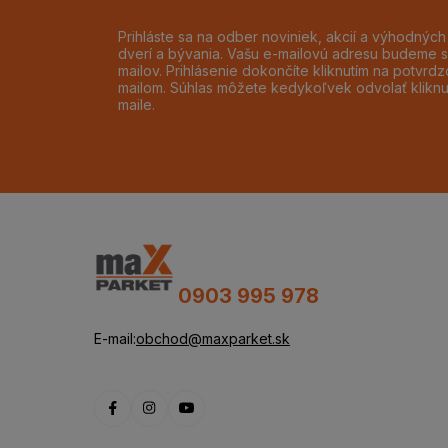
Prihláste sa na odber noviniek, akcií a výhodnýc
dverí a bývania. Vašu e-mailovú adresu budeme s
mailov. Prihlásenie dokončíte kliknutím na potvr
mailom. Súhlas môžete kedykoľvek odvolať klikn
maile.
0903 995 978
E-mail:
obchod@maxparket.sk