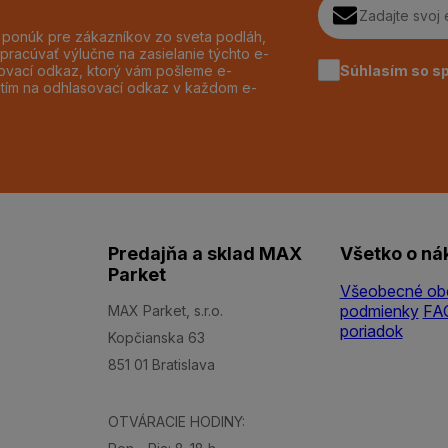
h ponúk pre zákazníkov zo sveta podláh,
pracúvať výlučne na zasielanie týchto e-
Súhlasím so s
dzovací odkaz, ktorý vám pošleme e-
utím na odhlasovací odkaz v každom e-
Predajňa a sklad MAX
Všetko o ná
Parket
Všeobecné ob
podmienky
FA
MAX Parket, s.r.o.
poriadok
Kopčianska 63
851 01 Bratislava
OTVÁRACIE HODINY: