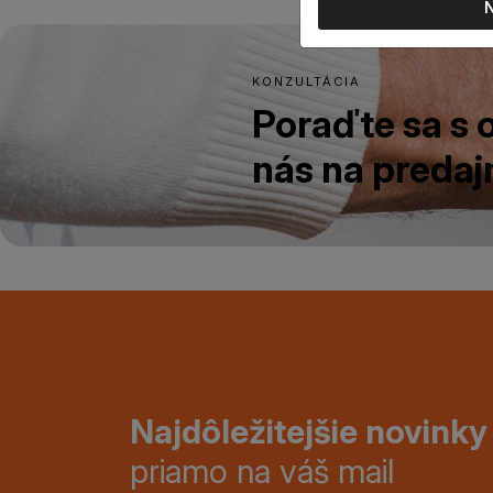
KONZULTÁCIA
Poraďte sa s
nás na predajn
Najdôležitejšie novinky
priamo na váš mail