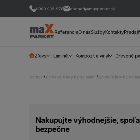
0903 995 978
obchod@maxparket.sk
Referencie
O nás
Služby
Kontakty
Predaj
Zľavy
Laminát
Kompozit a vinyl
Drevené pa
Domov
/
Parketové lišty k podlahám
/
Soklové lišty k podla
Nakupujte výhodnejšie, spoľa
bezpečne