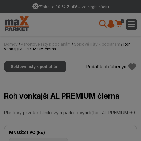
Získajte
10 % ZĽAVU
za registráciu
0
Domov
/
Parketové lišty k podlahám
/
Soklové lišty k podlahám
/ Roh
vonkajší AL PREMIUM čierna
Pridať k obľúbeným
Soklové lišty k podlahám
Roh vonkajší AL PREMIUM čierna
Plastový prvok k hliníkovým parketovým lištám AL PREMIUM 60
MNOŽSTVO
(
ks
)