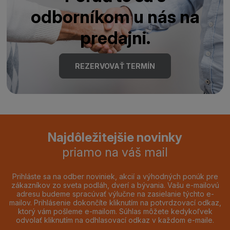
odborníkom u nás na
predajni.
REZERVOVAŤ TERMÍN
Najdôležitejšie novinky
priamo na váš mail
Prihláste sa na odber noviniek, akcií a výhodných ponúk pre
zákazníkov zo sveta podláh, dverí a bývania. Vašu e-mailovú
adresu budeme spracúvať výlučne na zasielanie týchto e-
mailov. Prihlásenie dokončíte kliknutím na potvrdzovací odkaz,
ktorý vám pošleme e-mailom. Súhlas môžete kedykoľvek
odvolať kliknutím na odhlasovací odkaz v každom e-maile.