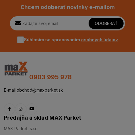
Chcem odoberať novinky e-mailom
ODOBERAŤ
Súhlasím so spracovaním
osobných údajov
0903 995 978
E-mail:
obchod@maxparket.sk
Predajňa a sklad MAX Parket
MAX Parket, s.r.o.