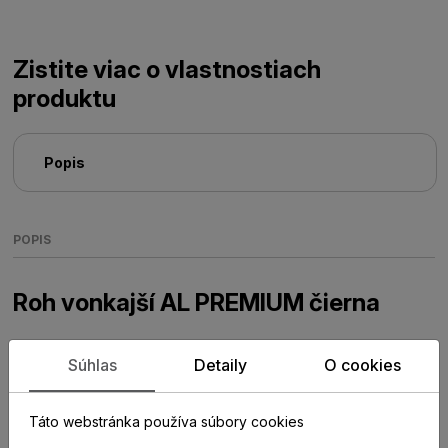
Zistite viac o vlastnostiach
produktu
Popis
POPIS
Roh vonkajší AL PREMIUM čierna
Plastový prvok k hliníkovým parketovým lištám AL
Súhlas
Detaily
O cookies
PREMIUM 60
Táto webstránka používa súbory cookies