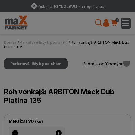
Získajte
10 % ZĽAVU
za registráciu
0
Domov
/
Parketové lišty k podlahám
/ Roh vonkajší ARBITON Mack Dub
Platina 135
Pridať k obľúbeným
Parketové lišty k podlahám
Roh vonkajší ARBITON Mack Dub
Platina 135
MNOŽSTVO
(
ks
)