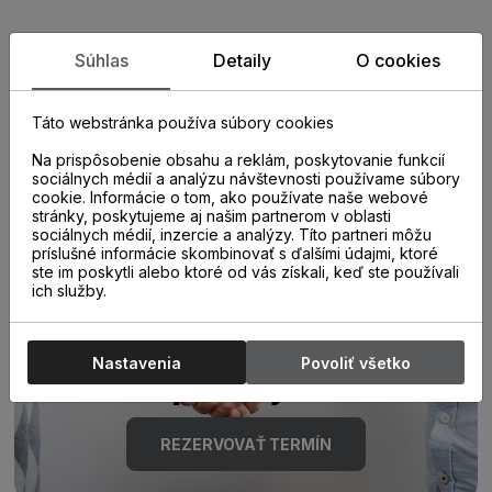
Zistite viac o vlastnostiach
Súhlas
Detaily
O cookies
produktu
Táto webstránka používa súbory cookies
Na prispôsobenie obsahu a reklám, poskytovanie funkcií
sociálnych médií a analýzu návštevnosti používame súbory
cookie. Informácie o tom, ako používate naše webové
stránky, poskytujeme aj našim partnerom v oblasti
sociálnych médií, inzercie a analýzy. Títo partneri môžu
príslušné informácie skombinovať s ďalšími údajmi, ktoré
ste im poskytli alebo ktoré od vás získali, keď ste používali
Poraďte sa s
ich služby.
odborníkom u nás na
Nastavenia
Povoliť všetko
predajni.
REZERVOVAŤ TERMÍN