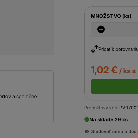
MNOŽSTVO
(
ks
)
Pridať k porovnani
1,02 €
/ ks s
ertov a spoločne
Produktový kód:
PV0700
Na sklade 29 ks
Sledovať cenu a dos