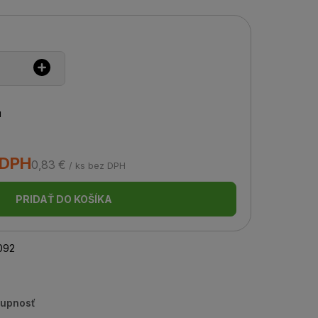
u
 DPH
0,83 €
/ ks bez DPH
PRIDAŤ DO KOŠÍKA
092
tupnosť