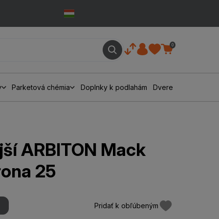
0
y
Parketová chémia
Doplnky k podlahám
Dvere
jší ARBITON Mack
rona 25
Pridať k obľúbeným