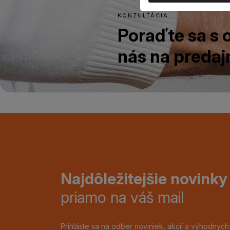
KONZULTÁCIA
Poraďte sa s
nás na predajn
Najdôležitejšie novinky
priamo na váš mail
Prihláste sa na odber noviniek, akcií a výhodnýc