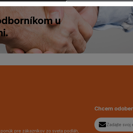
 odborníkom u
i.
Chcem odober
h ponúk pre zákazníkov zo sveta podláh,