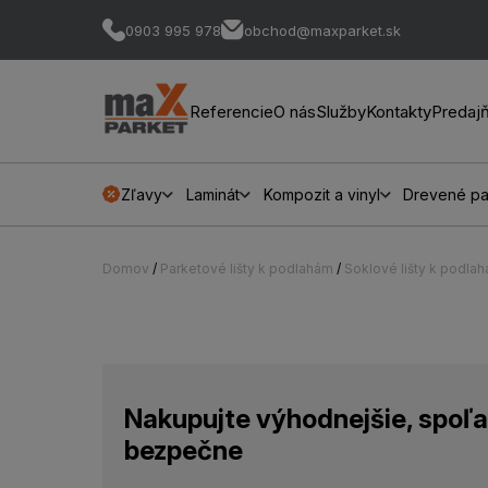
0903 995 978
obchod@maxparket.sk
Referencie
O nás
Služby
Kontakty
Predaj
Zľavy
Laminát
Kompozit a vinyl
Drevené pa
Domov
/
Parketové lišty k podlahám
/
Soklové lišty k podla
Nakupujte výhodnejšie, spoľa
bezpečne