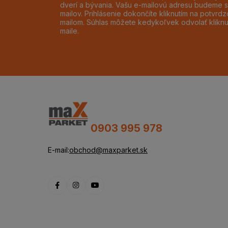
dverí a bývania. Vašu e-mailovú adresu budeme s
mailov. Prihlásenie dokončíte kliknutím na potvr
mailom. Súhlas môžete kedykoľvek odvolať klikn
maile.
0903 995 978
E-mail:
obchod@maxparket.sk