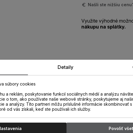
Našli ste nižšiu cen
Využite výhodné možno
nákupu na splátky.
Zistite viac o vlastnostiach
Detaily
produktu
va súbory cookies
u a reklám, poskytovanie funkcií sociálnych médií a analýzu návšt
cie o tom, ako používate naše webové stránky, poskytujeme aj naši
cie a analýzy. Títo partneri môžu príslušné informácie skombinovať s 
oré od vás získali, keď ste používali ich služby.
Nastavenia
Povoliť vše