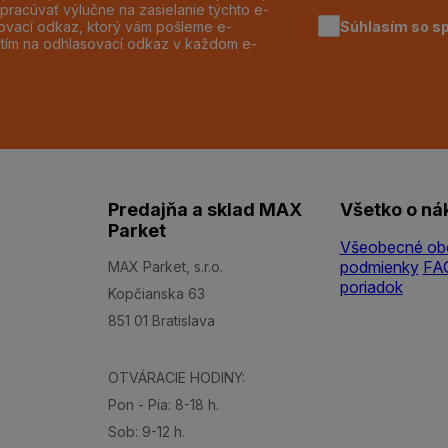
pracúvať výlučne na zasielanie týchto e-
Súhlasím so s
dzovací odkaz, ktorý vám pošleme e-
utím na odhlasovací odkaz v každom e-
Predajňa a sklad MAX
Všetko o ná
Parket
Všeobecné ob
podmienky
FA
MAX Parket, s.r.o.
poriadok
Kopčianska 63
851 01 Bratislava
OTVÁRACIE HODINY:
Pon - Pia: 8-18 h.
Sob: 9-12 h.