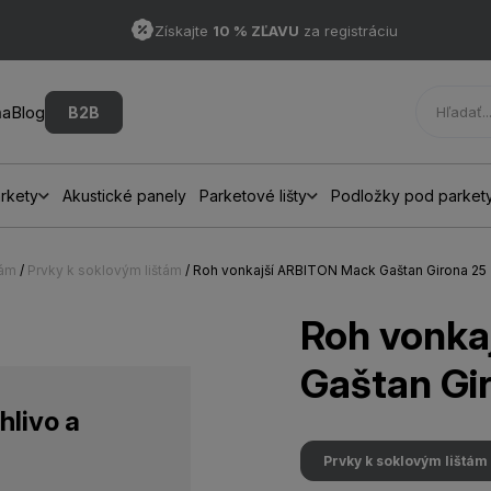
Získajte
10 % ZĽAVU
za registráciu
ňa
Blog
B2B
rkety
Akustické panely
Parketové lišty
Podložky pod parket
hám
/
Prvky k soklovým lištám
/ Roh vonkajší ARBITON Mack Gaštan Girona 25
Roh vonka
Gaštan Gi
hlivo a
Prvky k soklovým lištám