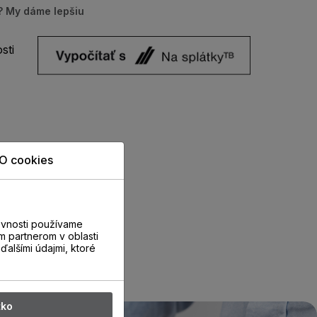
u? My dáme lepšiu
sti
O cookies
evnosti používame
m partnerom v oblasti
ďalšími údajmi, ktoré
tko