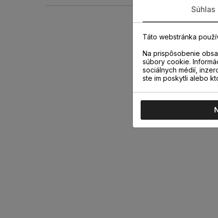
Súhlas
Táto webstránka použí
Na prispôsobenie obsah
súbory cookie. Informá
sociálnych médií, inzer
ste im poskytli alebo kt