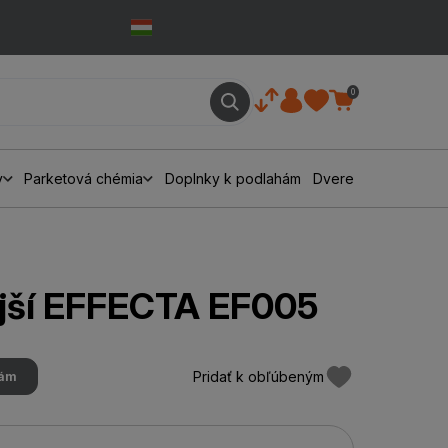
0
y
Parketová chémia
Doplnky k podlahám
Dvere
jší EFFECTA EF005
Pridať k obľúbeným
hám