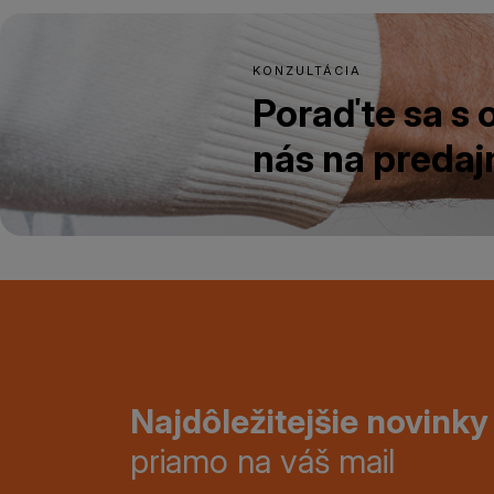
KONZULTÁCIA
Poraďte sa s
nás na predajn
Najdôležitejšie novinky
priamo na váš mail