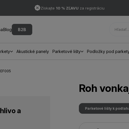
Získajte
10 % ZĽAVU
za registráciu
ňa
Blog
B2B
rkety
Akustické panely
Parketové lišty
Podložky pod parket
A EF005
Roh vonka
Parketové lišty k podla
hlivo a