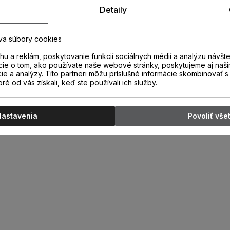
Detaily
va súbory cookies
u a reklám, poskytovanie funkcií sociálnych médií a analýzu návšt
cie o tom, ako používate naše webové stránky, poskytujeme aj naši
cie a analýzy. Títo partneri môžu príslušné informácie skombinovať s 
oré od vás získali, keď ste používali ich služby.
Nastavenia
Povoliť vše