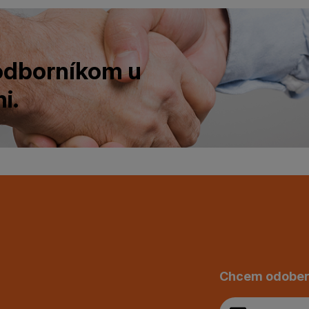
 odborníkom u
i.
Chcem odober