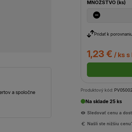
MNOŽSTVO
(
ks
)
Pridať k porovnani
1,23 €
/ ks s
Produktový kód:
PV0500
ertov a spoločne
Na sklade 25 ks
Sledovať cenu a dos
Našli ste nižšiu cen