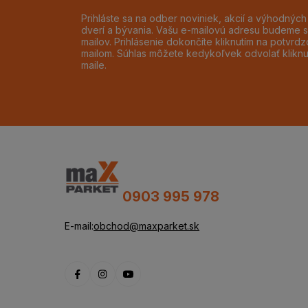
Prihláste sa na odber noviniek, akcií a výhodnýc
dverí a bývania. Vašu e-mailovú adresu budeme s
mailov. Prihlásenie dokončíte kliknutím na potvr
mailom. Súhlas môžete kedykoľvek odvolať klikn
maile.
0903 995 978
E-mail:
obchod@maxparket.sk