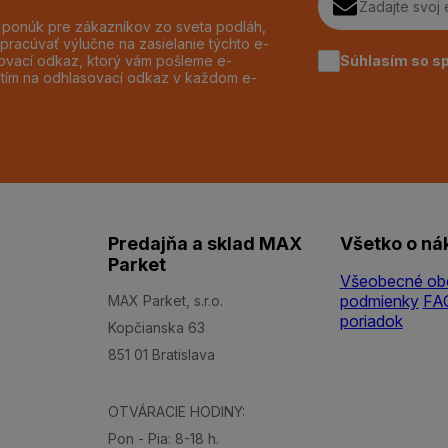
h ponúk pre zákazníkov zo sveta podláh,
pracúvať výlučne na zasielanie týchto e-
Súhlasím so s
dzovací odkaz, ktorý vám pošleme e-
utím na odhlasovací odkaz v každom e-
Predajňa a sklad MAX
Všetko o ná
Parket
Všeobecné ob
podmienky
FA
MAX Parket, s.r.o.
poriadok
Kopčianska 63
851 01 Bratislava
OTVÁRACIE HODINY:
Pon - Pia: 8-18 h.