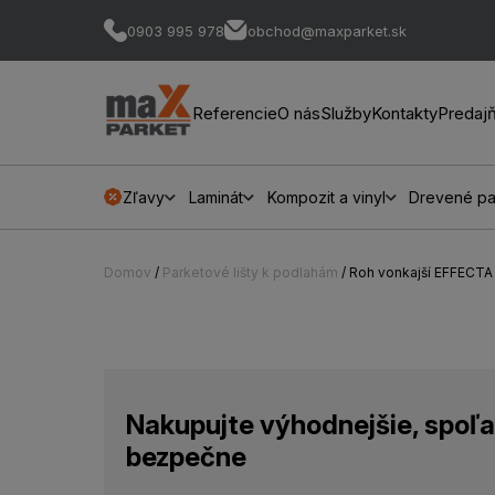
0903 995 978
obchod@maxparket.sk
Referencie
O nás
Služby
Kontakty
Predaj
Zľavy
Laminát
Kompozit a vinyl
Drevené pa
Domov
/
Parketové lišty k podlahám
/ Roh vonkajší EFFECT
Nakupujte výhodnejšie, spoľa
bezpečne