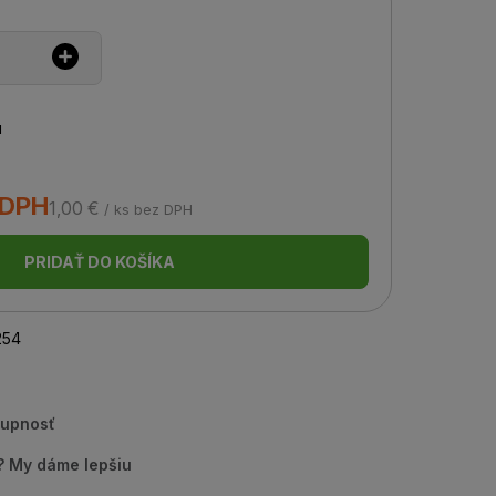
u
 DPH
1,00 €
/ ks bez DPH
PRIDAŤ DO KOŠÍKA
254
tupnosť
u? My dáme lepšiu