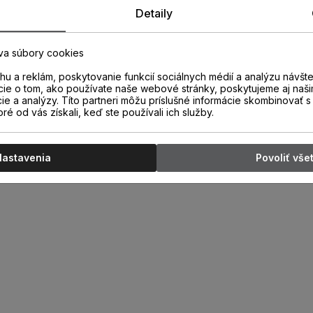
Detaily
va súbory cookies
u a reklám, poskytovanie funkcií sociálnych médií a analýzu návšt
cie o tom, ako používate naše webové stránky, poskytujeme aj naši
cie a analýzy. Títo partneri môžu príslušné informácie skombinovať s 
oré od vás získali, keď ste používali ich služby.
Nastavenia
Povoliť vše