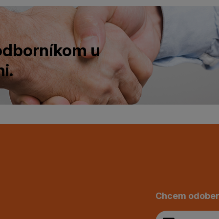
 odborníkom u
i.
Chcem odober