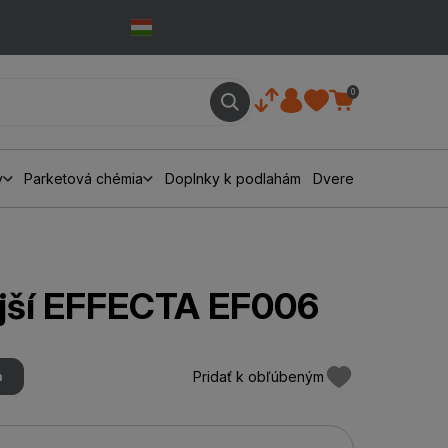
0
y
Parketová chémia
Doplnky k podlahám
Dvere
jší EFFECTA EF006
Pridať k obľúbeným
m