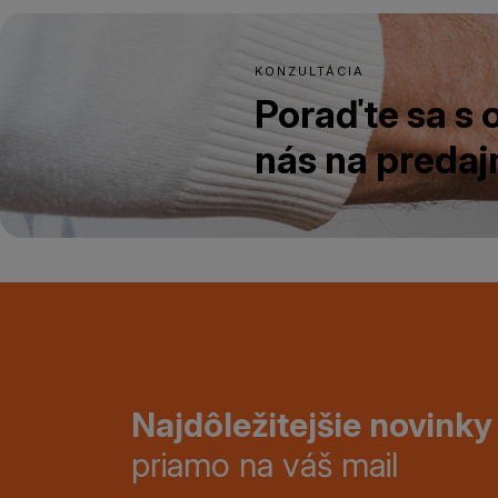
KONZULTÁCIA
Poraďte sa s
nás na predajn
Najdôležitejšie novinky
priamo na váš mail