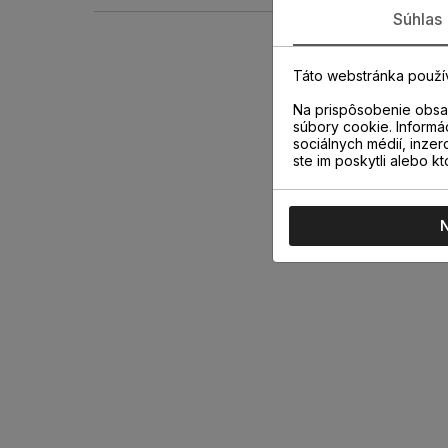
Súhlas
Táto webstránka použí
Na prispôsobenie obsah
súbory cookie. Informá
sociálnych médií, inzer
ste im poskytli alebo kt