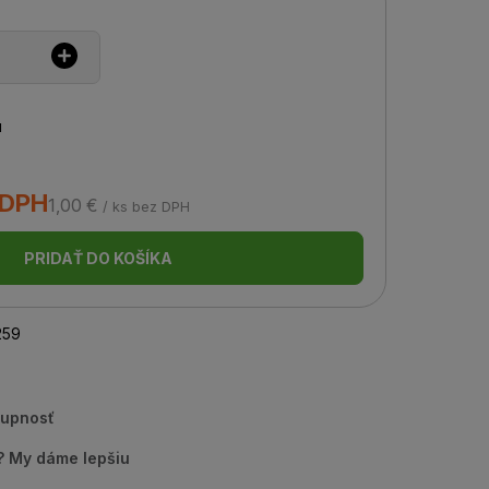
u
 DPH
1,00 €
/ ks bez DPH
PRIDAŤ DO KOŠÍKA
259
tupnosť
u? My dáme lepšiu