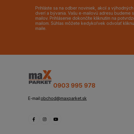
Prihláste sa na odber noviniek, akcií a výhodnýc
dverí a bývania. Vašu e-mailovú adresu budeme s
mailov. Prihlásenie dokončíte kliknutím na potvr
mailom. Súhlas môžete kedykoľvek odvolať klikn
maile.
0903 995 978
E-mail:
obchod@maxparket.sk