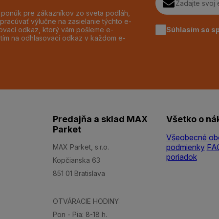
h ponúk pre zákazníkov zo sveta podláh,
pracúvať výlučne na zasielanie týchto e-
Súhlasím so s
dzovací odkaz, ktorý vám pošleme e-
utím na odhlasovací odkaz v každom e-
Predajňa a sklad MAX
Všetko o ná
Parket
Všeobecné ob
podmienky
FA
MAX Parket, s.r.o.
poriadok
Kopčianska 63
851 01 Bratislava
OTVÁRACIE HODINY:
Pon - Pia: 8-18 h.