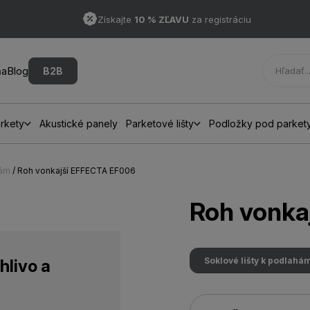
Získajte
10 % ZĽAVU
za registráciu
ňa
Blog
B2B
rkety
Akustické panely
Parketové lišty
Podložky pod parket
hám
/ Roh vonkajší EFFECTA EF006
Roh vonka
Soklové lišty k podlahá
hlivo a