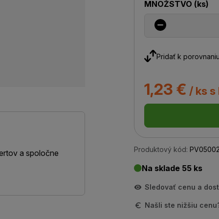
MNOŽSTVO
(
ks
)
Pridať k porovnani
1,23 €
/ ks s
Produktový kód:
PV0500
ertov a spoločne
Na sklade 55 ks
Sledovať cenu a dos
Našli ste nižšiu cen