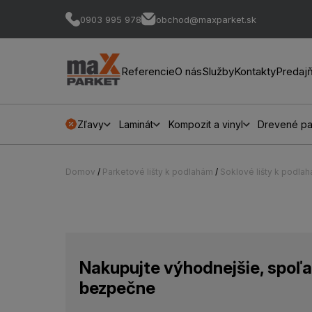
0903 995 978
obchod@maxparket.sk
Referencie
O nás
Služby
Kontakty
Predaj
Zľavy
Laminát
Kompozit a vinyl
Drevené pa
Domov
/
Parketové lišty k podlahám
/
Soklové lišty k podla
Nakupujte výhodnejšie, spoľa
bezpečne