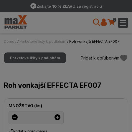
Získajte
10 % ZĽAVU
za registráciu
0
Domov
/
Parketové lišty k podlahám
/ Roh vonkajší EFFECTA EF007
Pridať k obľúbeným
Parketové lišty k podlahám
Roh vonkajší EFFECTA EF007
MNOŽSTVO
(
ks
)
Pridať k porovnaniu