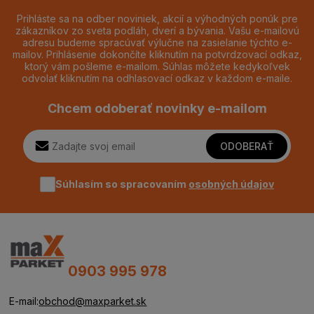
Prihláste sa na odber noviniek, akcií a výhodných ponúk pre
zákazníkov zo sveta podláh, dverí a bývania. Vašu e-mailovú
adresu budeme spracúvať výlučne na zasielanie týchto e-
mailov. Prihlásenie dokončíte kliknutím na potvrdzovací odkaz,
ktorý vám pošleme e-mailom. Súhlas môžete kedykoľvek
odvolať kliknutím na odhlasovací odkaz v každom e-maile.
Chcem odoberať novinky e-mailom
ODOBERAŤ
Súhlasím so spracovaním
osobných údajov
0903 995 978
E-mail:
obchod@maxparket.sk