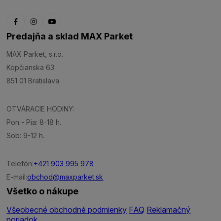
Predajňa a sklad MAX Parket
MAX Parket, s.r.o.
Kopčianska 63
851 01 Bratislava
OTVÁRACIE HODINY:
Pon - Pia: 8-18 h.
Sob: 9-12 h.
Telefón:
+421 903 995 978
E-mail:
obchod@maxparket.sk
Všetko o nákupe
Všeobecné obchodné podmienky
FAQ
Reklamačný
poriadok