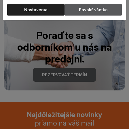
Nastavenia
Povoliť všetko
Poraďte sa s
odborníkom u nás na
predajni.
REZERVOVAŤ TERMÍN
Najdôležitejšie novinky
priamo na váš mail