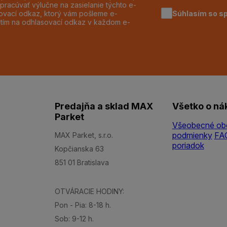
pracúvať výlučne na zasielanie týchto e-
Súhlasím so s
dzovací odkaz, ktorý vám pošleme e-
utím na odhlasovací odkaz v každom e-
Predajňa a sklad MAX
Všetko o ná
Parket
Všeobecné ob
podmienky
FA
MAX Parket, s.r.o.
poriadok
Kopčianska 63
851 01 Bratislava
OTVÁRACIE HODINY:
Pon - Pia: 8-18 h.
Sob: 9-12 h.