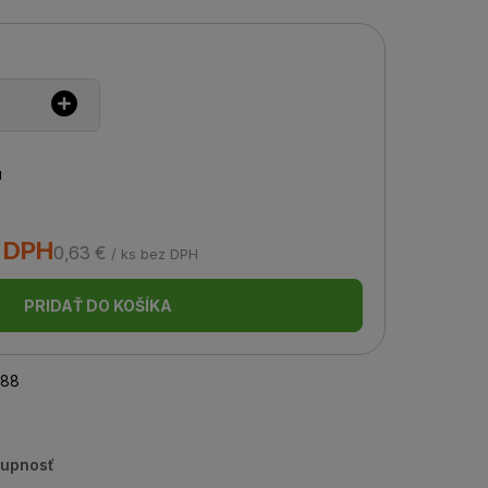
u
s DPH
0,63 €
/ ks bez DPH
PRIDAŤ DO KOŠÍKA
88
tupnosť