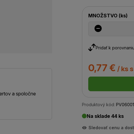
MNOŽSTVO
(
ks
)
Pridať k porovnani
0,77 €
/ ks 
ertov a spoločne
Produktový kód:
PV06001
Na sklade 44 ks
Sledovať cenu a dos