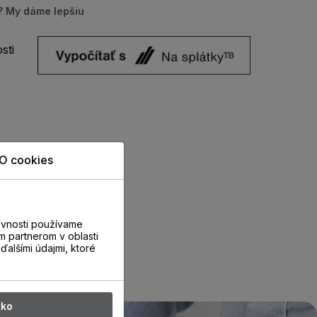
u? My dáme lepšiu
sti
O cookies
evnosti používame
m partnerom v oblasti
ďalšími údajmi, ktoré
tko