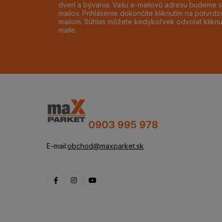
dverí a bývania. Vašu e-mailovú adresu budeme s
mailov. Prihlásenie dokončíte kliknutím na potvr
mailom. Súhlas môžete kedykoľvek odvolať klikn
maile.
0903 995 978
E-mail:
obchod@maxparket.sk