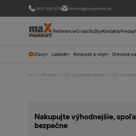
0903 995 978
obchod@maxparket.sk
Referencie
O nás
Služby
Kontakty
Predaj
Zľavy
Laminát
Kompozit a vinyl
Drevené pa
Domov
/
Parketové lišty k podlahám
/
Soklové lišty k podla
Nakupujte výhodnejšie, spoľa
bezpečne