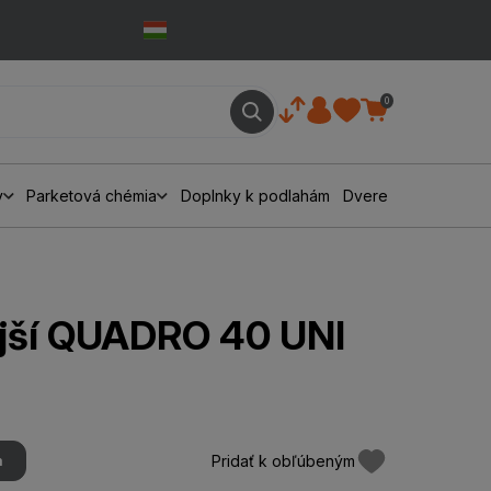
0
y
Parketová chémia
Doplnky k podlahám
Dvere
jší QUADRO 40 UNI
Pridať k obľúbeným
m