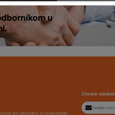
 odborníkom u
i.
Chcem odober
h ponúk pre zákazníkov zo sveta podláh,