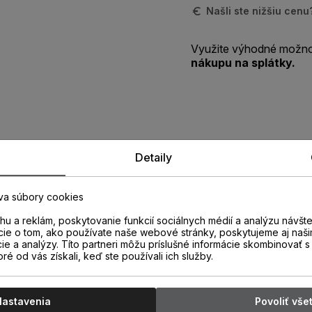
Našli ste nižšiu cen
Využite výhodné možno
nákupu na splátky.
Zistite viac o vlastnostiach
Detaily
produktu
va súbory cookies
u a reklám, poskytovanie funkcií sociálnych médií a analýzu návšt
cie o tom, ako používate naše webové stránky, poskytujeme aj naši
cie a analýzy. Títo partneri môžu príslušné informácie skombinovať s 
oré od vás získali, keď ste používali ich služby.
Nastavenia
Povoliť vše