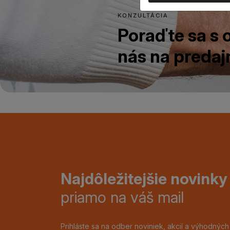
KONZULTÁCIA
Poraďte sa s
nás na predajn
Najdôležitejšie novinky
priamo na váš mail
Prihláste sa na odber noviniek, akcií a výhodnýc