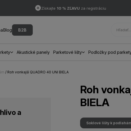
Získajte
10 % ZĽAVU
za registráciu
ňa
Blog
B2B
rkety
Akustické panely
Parketové lišty
Podložky pod parket
hám
/ Roh vonkajší QUADRO 40 UNI BIELA
Roh vonka
BIELA
hlivo a
Soklové lišty k podlahá