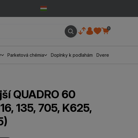
0
y
Parketová chémia
Doplnky k podlahám
Dvere
jší QUADRO 60
6, 135, 705, K625,
5)