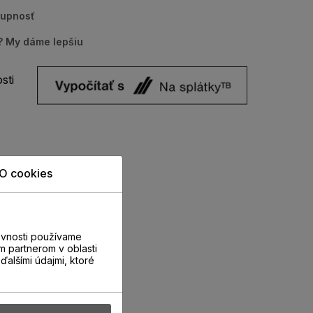
tupnosť
u? My dáme lepšiu
sti
O cookies
evnosti používame
m partnerom v oblasti
ďalšími údajmi, ktoré