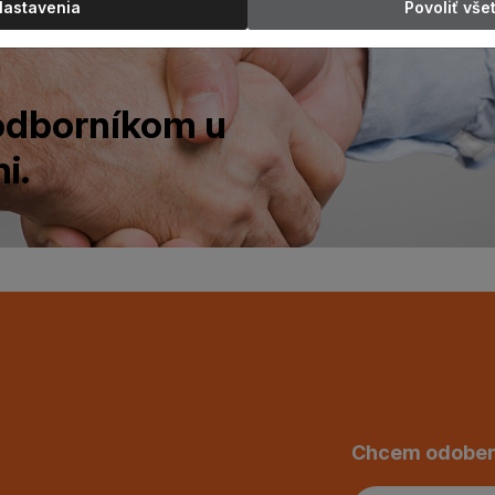
Nastavenia
Povoliť vše
 odborníkom u
i.
Chcem odober