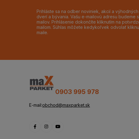
Prihláste sa na odber noviniek, akcií a výhodnýc
dverí a bývania. Vašu e-mailovú adresu budeme s
mailov. Prihlásenie dokončíte kliknutím na potvr
mailom. Súhlas môžete kedykoľvek odvolať klikn
maile.
0903 995 978
E-mail:
obchod@maxparket.sk