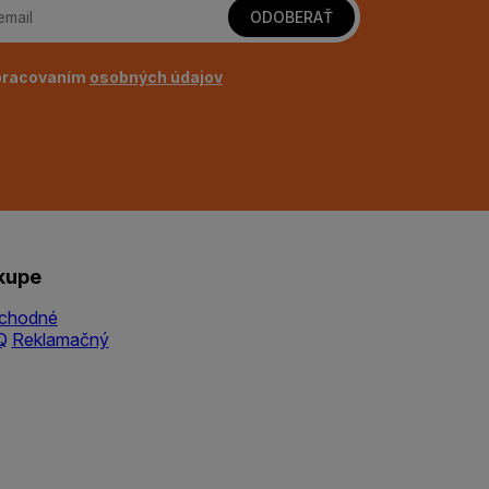
ODOBERAŤ
pracovaním
osobných údajov
kupe
chodné
Q
Reklamačný