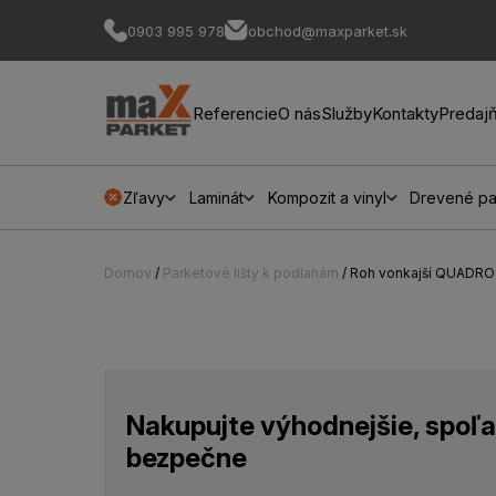
0903 995 978
obchod@maxparket.sk
Referencie
O nás
Služby
Kontakty
Predaj
Zľavy
Laminát
Kompozit a vinyl
Drevené pa
Domov
/
Parketové lišty k podlahám
/ Roh vonkajší QUADRO 
Nakupujte výhodnejšie, spoľa
bezpečne