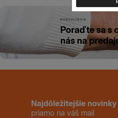
KONZULTÁCIA
Poraďte sa s
nás na predajn
Najdôležitejšie novinky
priamo na váš mail