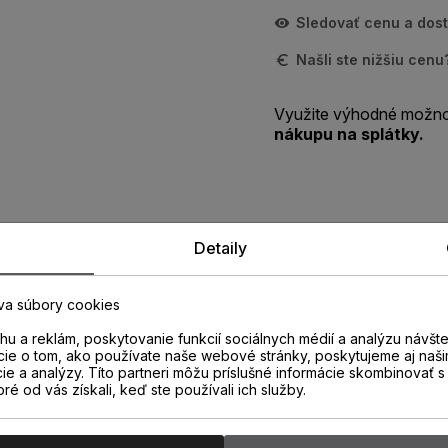
Sledovať cenu a dos
Našli ste nižšiu cen
Využite výhodné možno
nákupu na splátky.
Detaily
Zistite viac o vlastnostiach
produktu
va súbory cookies
u a reklám, poskytovanie funkcií sociálnych médií a analýzu návšt
cie o tom, ako používate naše webové stránky, poskytujeme aj naši
cie a analýzy. Títo partneri môžu príslušné informácie skombinovať s 
oré od vás získali, keď ste používali ich služby.