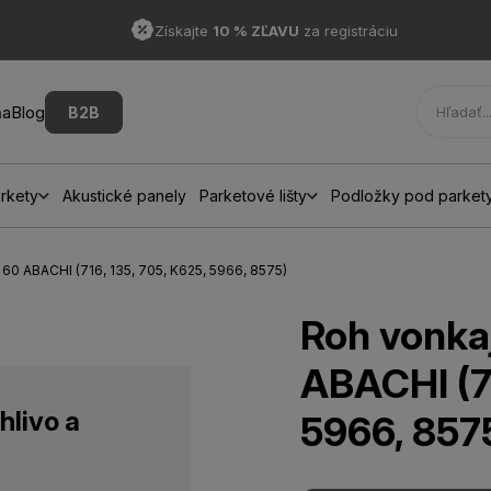
Získajte
10 % ZĽAVU
za registráciu
ňa
Blog
B2B
rkety
Akustické panely
Parketové lišty
Podložky pod parket
60 ABACHI (716, 135, 705, K625, 5966, 8575)
Roh vonka
ABACHI (71
hlivo a
5966, 857