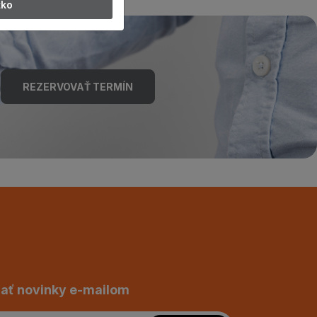
tko
REZERVOVAŤ TERMÍN
ať novinky e-mailom