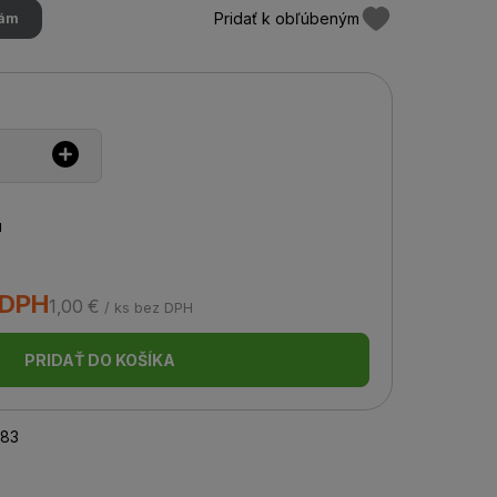
Pridať k obľúbeným
hám
u
 DPH
1,00 €
/ ks bez DPH
PRIDAŤ DO KOŠÍKA
83