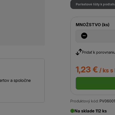
Parketové lišty k podla
MNOŽSTVO
(
ks
)
Pridať k porovnani
1,23 €
/ ks s
ertov a spoločne
Produktový kód:
PV06001
Na sklade 112 ks