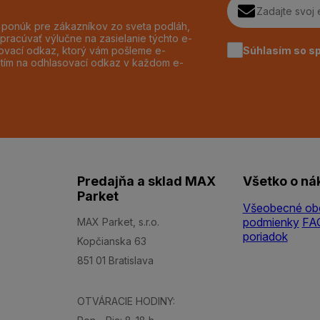
h ponúk pre zákazníkov zo sveta podláh,
pracúvať výlučne na zasielanie týchto e-
Súhlasím so s
dzovací odkaz, ktorý vám pošleme e-
utím na odhlasovací odkaz v každom e-
Predajňa a sklad MAX
Všetko o ná
Parket
Všeobecné ob
podmienky
FA
MAX Parket, s.r.o.
poriadok
Kopčianska 63
851 01 Bratislava
OTVÁRACIE HODINY: