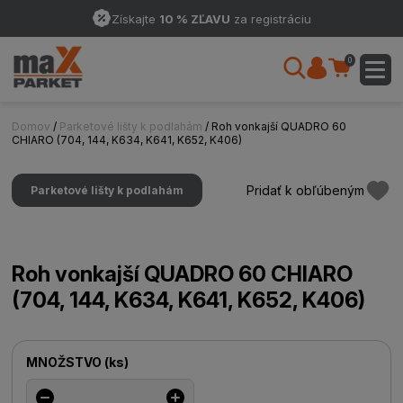
Získajte
10 % ZĽAVU
za registráciu
0
Domov
/
Parketové lišty k podlahám
/ Roh vonkajší QUADRO 60
CHIARO (704, 144, K634, K641, K652, K406)
Pridať k obľúbeným
Parketové lišty k podlahám
Roh vonkajší QUADRO 60 CHIARO
(704, 144, K634, K641, K652, K406)
MNOŽSTVO
(
ks
)