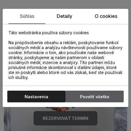
Zistite viac o vlastnostiach
Súhlas
Detaily
O cookies
produktu
Táto webstránka používa súbory cookies
Na prispôsobenie obsahu a reklám, poskytovanie funkcií
sociálnych médií a analýzu návštevnosti používame súbory
cookie. Informácie o tom, ako používate naše webové
stránky, poskytujeme aj našim partnerom v oblasti
sociálnych médií, inzercie a analýzy. Títo partneri môžu
príslušné informácie skombinovať s ďalšími údajmi, ktoré
ste im poskytli alebo ktoré od vás získali, keď ste používali
Poraďte sa s
ich služby.
odborníkom u nás na
Nastavenia
Povoliť všetko
predajni.
REZERVOVAŤ TERMÍN