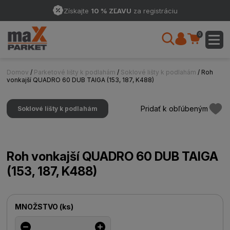
Získajte
10 % ZĽAVU
za registráciu
0
Domov
/
Parketové lišty k podlahám
/
Soklové lišty k podlahám
/ Roh
vonkajší QUADRO 60 DUB TAIGA (153, 187, K488)
Pridať k obľúbeným
Soklové lišty k podlahám
Roh vonkajší QUADRO 60 DUB TAIGA
(153, 187, K488)
MNOŽSTVO
(
ks
)