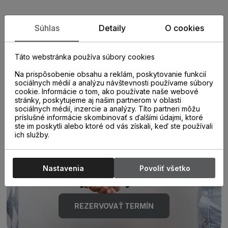
Zistite viac o vlastnostiach
Súhlas
Detaily
O cookies
produktu
Táto webstránka používa súbory cookies
Na prispôsobenie obsahu a reklám, poskytovanie funkcií
sociálnych médií a analýzu návštevnosti používame súbory
cookie. Informácie o tom, ako používate naše webové
stránky, poskytujeme aj našim partnerom v oblasti
sociálnych médií, inzercie a analýzy. Títo partneri môžu
príslušné informácie skombinovať s ďalšími údajmi, ktoré
ste im poskytli alebo ktoré od vás získali, keď ste používali
Poraďte sa s
ich služby.
odborníkom u nás na
Nastavenia
Povoliť všetko
predajni.
REZERVOVAŤ TERMÍN