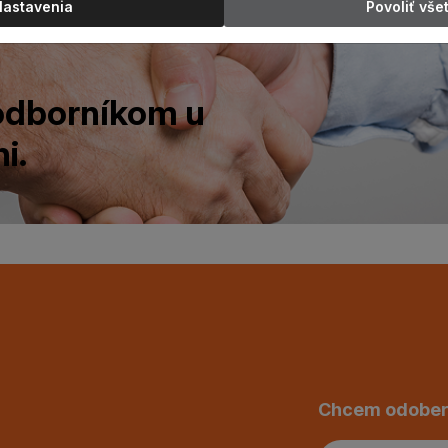
Nastavenia
Povoliť vše
 odborníkom u
i.
Chcem odober