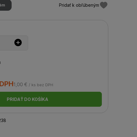
Pridať k obľúbeným
hám
u
 DPH
1,00 €
/ ks bez DPH
PRIDAŤ DO KOŠÍKA
238