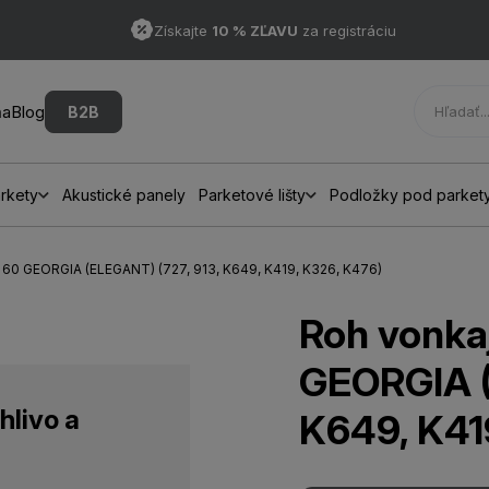
Získajte
10 % ZĽAVU
za registráciu
ňa
Blog
B2B
rkety
Akustické panely
Parketové lišty
Podložky pod parket
 60 GEORGIA (ELEGANT) (727, 913, K649, K419, K326, K476)
Roh vonka
GEORGIA (
hlivo a
K649, K41