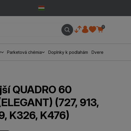
0
y
Parketová chémia
Doplnky k podlahám
Dvere
jší QUADRO 60
ELEGANT) (727, 913,
9, K326, K476)