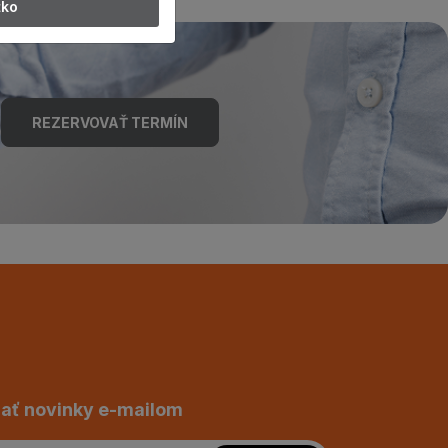
tko
REZERVOVAŤ TERMÍN
ať novinky e-mailom