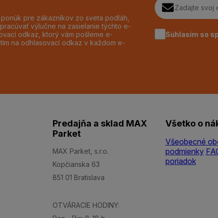
h ponúk pre zákazníkov zo sveta podláh,
pracúvať výlučne na zasielanie týchto e-
Súhlasím so s
dzovací odkaz, ktorý vám pošleme e-
utím na odhlasovací odkaz v každom e-
Predajňa a sklad MAX
Všetko o ná
Parket
Všeobecné ob
podmienky
FA
MAX Parket, s.r.o.
poriadok
Kopčianska 63
851 01 Bratislava
OTVÁRACIE HODINY: