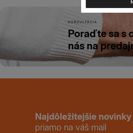
KONZULTÁCIA
Poraďte sa s
nás na predajn
Najdôležitejšie novinky
priamo na váš mail