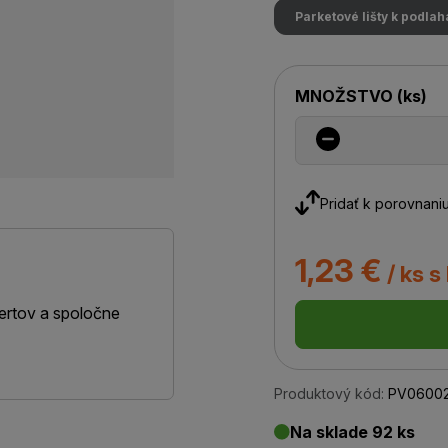
Parketové lišty k podla
MNOŽSTVO
(
ks
)
Pridať k porovnani
1,23 €
/ ks s
ertov a spoločne
Produktový kód:
PV0600
Na sklade 92 ks