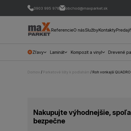
0903 995 978
obchod@maxparket.sk
Referencie
O nás
Služby
Kontakty
Predaj
Zľavy
Laminát
Kompozit a vinyl
Drevené pa
Domov
/
Parketové lišty k podlahám
/ Roh vonkajší QUADRO
Nakupujte výhodnejšie, spoľa
bezpečne