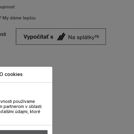
tupnosť
u? My dáme lepšiu
sti
O cookies
evnosti používame
m partnerom v oblasti
ďalšími údajmi, ktoré