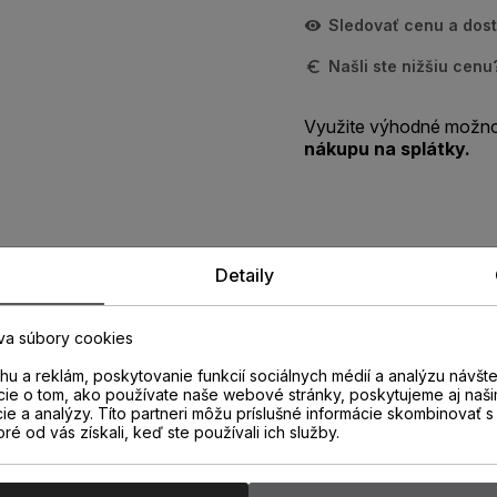
Sledovať cenu a dos
Našli ste nižšiu cen
Využite výhodné možno
nákupu na splátky.
Detaily
Zistite viac o vlastnostiach
produktu
va súbory cookies
u a reklám, poskytovanie funkcií sociálnych médií a analýzu návšt
cie o tom, ako používate naše webové stránky, poskytujeme aj naši
cie a analýzy. Títo partneri môžu príslušné informácie skombinovať s 
oré od vás získali, keď ste používali ich služby.