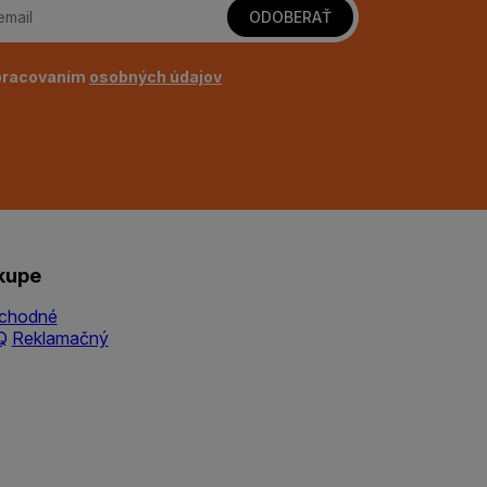
ODOBERAŤ
pracovaním
osobných údajov
kupe
chodné
Q
Reklamačný