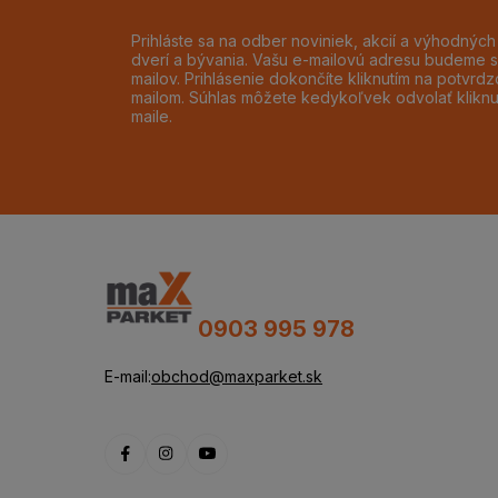
Prihláste sa na odber noviniek, akcií a výhodnýc
dverí a bývania. Vašu e-mailovú adresu budeme s
mailov. Prihlásenie dokončíte kliknutím na potvr
mailom. Súhlas môžete kedykoľvek odvolať klikn
maile.
0903 995 978
E-mail:
obchod@maxparket.sk