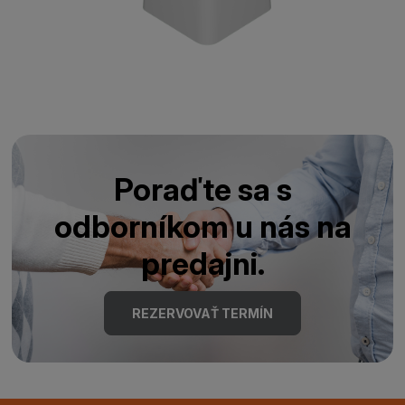
Poraďte sa s
odborníkom u nás na
predajni.
REZERVOVAŤ TERMÍN