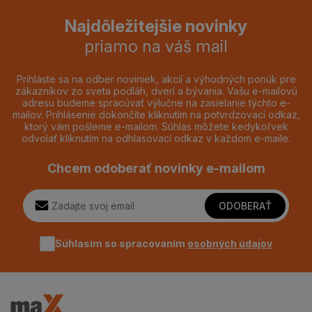
Najdôležitejšie novinky
priamo na váš mail
Prihláste sa na odber noviniek, akcií a výhodných ponúk pre
zákazníkov zo sveta podláh, dverí a bývania. Vašu e-mailovú
adresu budeme spracúvať výlučne na zasielanie týchto e-
mailov. Prihlásenie dokončíte kliknutím na potvrdzovací odkaz,
ktorý vám pošleme e-mailom. Súhlas môžete kedykoľvek
odvolať kliknutím na odhlasovací odkaz v každom e-maile.
Chcem odoberať novinky e-mailom
ODOBERAŤ
Súhlasím so spracovaním
osobných údajov