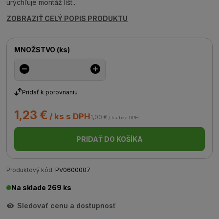
urýchľuje montáž líšt...
ZOBRAZIŤ CELÝ POPIS PRODUKTU
MNOŽSTVO
(
ks
)
Pridať k porovnaniu
1,23 €
/ ks s DPH
1,00 €
/ ks bez DPH
PRIDAŤ DO KOŠÍKA
Produktový kód:
PV0600007
Na sklade 269 ks
Sledovať cenu a dostupnosť