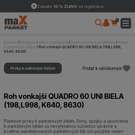
Získajte
10 % ZĽAVU
za registráciu
0
Domov
/
Parketové lišty k podlahám
/
Soklové lišty k podlahám
/
Prvky
k soklovým lištám
/ Roh vonkajší QUADRO 60 UNI BIELA (198,L998,
K640, 8630)
Pridať k obľúbeným
Prvky k soklovým lištám
Roh vonkajší QUADRO 60 UNI BIELA
(198,L998, K640, 8630)
Plastové prvky k parketovým lištám. Rohy, spojky a ukončenia
k parketovým lištám sú nevyhnutnou súčasťou správne a
kvalitne nainštalovaných parketových líšt. Ich použitie nielen