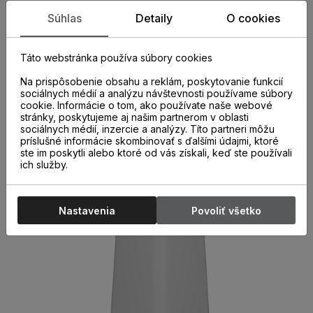
(198,L998, K640, 8630)
Súhlas
Detaily
O cookies
Plastové prvky k parketovým lištám. Rohy, spojky a
ukončenia k parketovým lištám sú nevyhnutnou súčasťou
Táto webstránka používa súbory cookies
správne a kvalitne nainštalovaných parketových líšt. Ich
použitie nielen urýchľuje montáž líšt, ale aj chráni miesta
Na prispôsobenie obsahu a reklám, poskytovanie funkcií
sociálnych médií a analýzu návštevnosti používame súbory
spojov pred poškodením.
cookie. Informácie o tom, ako používate naše webové
stránky, poskytujeme aj našim partnerom v oblasti
sociálnych médií, inzercie a analýzy. Títo partneri môžu
príslušné informácie skombinovať s ďalšími údajmi, ktoré
ste im poskytli alebo ktoré od vás získali, keď ste používali
ich služby.
Nastavenia
Povoliť všetko