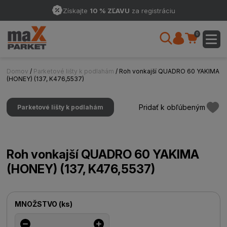
Získajte
10 % ZĽAVU
za registráciu
0
Domov
/
Parketové lišty k podlahám
/ Roh vonkajší QUADRO 60 YAKIMA
(HONEY) (137, K476,5537)
Pridať k obľúbeným
Parketové lišty k podlahám
Roh vonkajší QUADRO 60 YAKIMA
(HONEY) (137, K476,5537)
MNOŽSTVO
(
ks
)