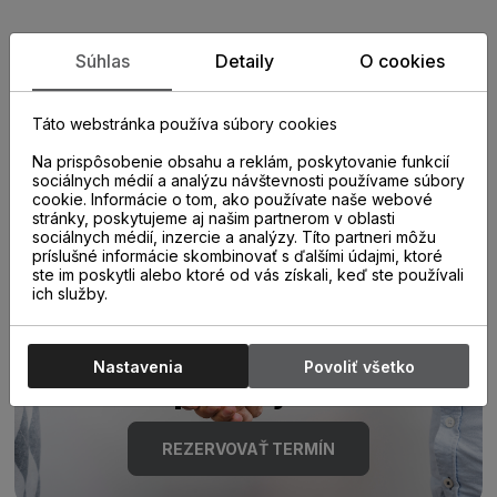
Zistite viac o vlastnostiach
Súhlas
Detaily
O cookies
produktu
Táto webstránka používa súbory cookies
Na prispôsobenie obsahu a reklám, poskytovanie funkcií
sociálnych médií a analýzu návštevnosti používame súbory
cookie. Informácie o tom, ako používate naše webové
stránky, poskytujeme aj našim partnerom v oblasti
sociálnych médií, inzercie a analýzy. Títo partneri môžu
príslušné informácie skombinovať s ďalšími údajmi, ktoré
ste im poskytli alebo ktoré od vás získali, keď ste používali
Poraďte sa s
ich služby.
odborníkom u nás na
Nastavenia
Povoliť všetko
predajni.
REZERVOVAŤ TERMÍN