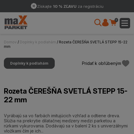
Získajte
10 % ZĽAVU
za registráciu
0
Domov
/
Doplnky k podlahám
/ Rozeta ČEREŠŇA SVETLÁ STEPP 15-22
mm
Pridať k obľúbeným
Doplnky k podlahám
Rozeta ČEREŠŇA SVETLÁ STEPP 15-
22 mm
Vyrábajú sa vo farbách imitujúcich vzhľad a odtiene dreva.
Slúžia na prekrytie dilatačnej medzery medzi parketou a
rúrkami vykurovania. Dodávajú sa v balení 2 ks s univerzálnymi
vložkami čím je ich...