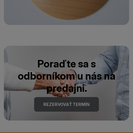
Poraďte sa s
odborníkom u nás na
predajni.
REZERVOVAŤ TERMÍN