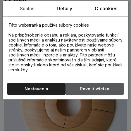
Súhlas
Detaily
O cookies
Vyrábajú sa vo farbách imitujúcich vzhľad a odtiene dreva.
Slúžia na prekrytie dilatačnej medzery medzi parketou a
rúrkami vykurovania. Dodávajú sa v balení 2 ks s
Táto webstránka používa súbory cookies
univerzálnymi vložkami čím je ich možné použiť pre
Na prispôsobenie obsahu a reklám, poskytovanie funkcií
viaceré priemery vykurovacích rúrok o rozmeroch 15mm,
sociálnych médií a analýzu návštevnosti používame súbory
18mm a 22mm.
cookie. Informácie o tom, ako používate naše webové
stránky, poskytujeme aj našim partnerom v oblasti
sociálnych médií, inzercie a analýzy. Títo partneri môžu
príslušné informácie skombinovať s ďalšími údajmi, ktoré
ste im poskytli alebo ktoré od vás získali, keď ste používali
ich služby.
Nastavenia
Povoliť všetko