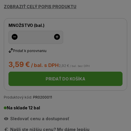
ZOBRAZIŤ CELÝ POPIS PRODUKTU
MNOŽSTVO
(
bal.
)
Pridať k porovnaniu
3,59 €
/ bal. s DPH
2,92 €
/ bal. bez DPH
PRIDAŤ DO KOŠÍKA
Produktový kód:
PR0200011
Na sklade 12 bal
Sledovať cenu a dostupnosť
Našli ste nižšiu cenu? My dáme lepšiu