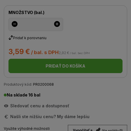
MNOŽSTVO
(
bal.
)
Pridať k porovnaniu
3,59 €
/ bal. s DPH
2,92 €
/ bal. bez DPH
PRIDAŤ DO KOŠÍKA
Produktový kód:
PR0200068
Na sklade 16 bal
Sledovať cenu a dostupnosť
Našli ste nižšiu cenu? My dáme lepšiu
Využite výhodné možnosti