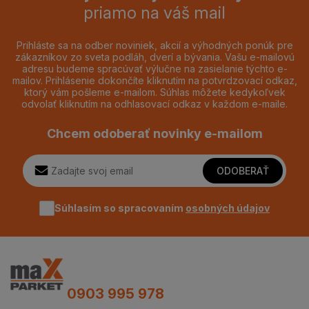
priamo na váš mail
Prihláste sa na odber noviniek, akcií a výhodných ponúk pre
zákazníkov zo sveta podláh, dverí a bývania. Vašu e-mailovú
adresu budeme spracúvať výlučne na zasielanie týchto e-
mailov. Prihlásenie dokončíte kliknutím na potvrdzovací odkaz,
ktorý vám pošleme e-mailom. Súhlas môžete kedykoľvek
odvolať kliknutím na odhlasovací odkaz v každom e-maile.
Chcem odoberať novinky e-mailom
ODOBERAŤ
Súhlasím so spracovaním
osobných údajov
0903 995 978