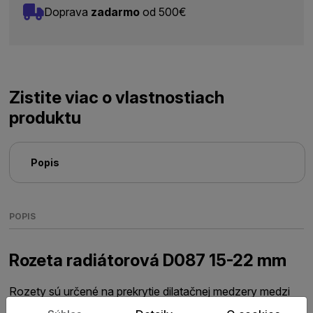
Doprava
zadarmo
od 500€
Zistite viac o vlastnostiach
produktu
Popis
POPIS
Rozeta radiátorová D087 15-22 mm
Rozety sú určené na prekrytie dilatačnej medzery medzi
podlahou a rúrkami vykurovania prechádzajúcimi