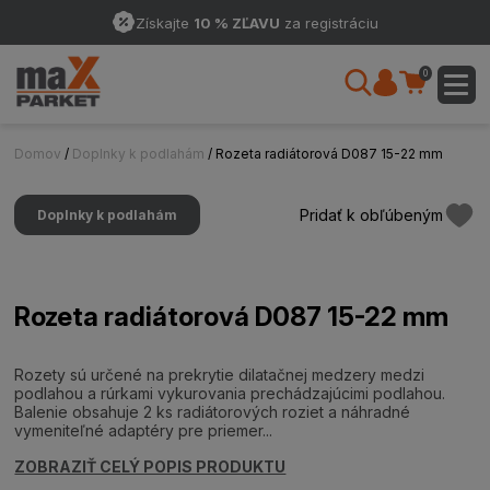
Získajte
10 % ZĽAVU
za registráciu
0
Domov
/
Doplnky k podlahám
/ Rozeta radiátorová D087 15-22 mm
Pridať k obľúbeným
Doplnky k podlahám
Rozeta radiátorová D087 15-22 mm
Rozety sú určené na prekrytie dilatačnej medzery medzi
podlahou a rúrkami vykurovania prechádzajúcimi podlahou.
Balenie obsahuje 2 ks radiátorových roziet a náhradné
vymeniteľné adaptéry pre priemer...
ZOBRAZIŤ CELÝ POPIS PRODUKTU