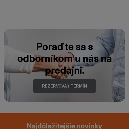
Poraďte sa s
odborníkom u nás na
predajni.
REZERVOVAŤ TERMÍN
Najdôležitejšie novinky