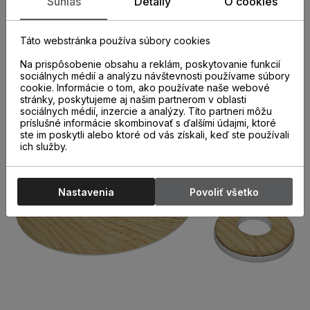
Súhlas
Detaily
O cookies
podlahou. Balenie obsahuje 2 ks radiátorových roziet a
náhradné vymeniteľné adaptéry pre priemery potrubia
15mm ,18mm a 22mm . Jednoduchá montáž bez použitia
Táto webstránka používa súbory cookies
náradia a lepidla . Dostupné vo farbe čiernej a viacerých
odtieňoch dreva .
Na prispôsobenie obsahu a reklám, poskytovanie funkcií
sociálnych médií a analýzu návštevnosti používame súbory
cookie. Informácie o tom, ako používate naše webové
stránky, poskytujeme aj našim partnerom v oblasti
sociálnych médií, inzercie a analýzy. Títo partneri môžu
príslušné informácie skombinovať s ďalšími údajmi, ktoré
ste im poskytli alebo ktoré od vás získali, keď ste používali
ich služby.
Nastavenia
Povoliť všetko