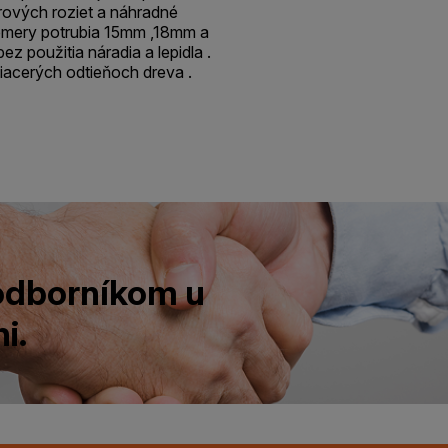
orových roziet a náhradné
iemery potrubia 15mm ,18mm a
 použitia náradia a lepidla .
viacerých odtieňoch dreva .
 odborníkom u
i.