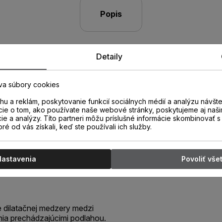
Popis
Detaily
va súbory cookies
u a reklám, poskytovanie funkcií sociálnych médií a analýzu návšt
cie o tom, ako používate naše webové stránky, poskytujeme aj naši
cie a analýzy. Títo partneri môžu príslušné informácie skombinovať s 
oré od vás získali, keď ste používali ich služby.
torová D135
Nastavenia
Povoliť vše
e dilatačnej medzery medzi
nia prechádzajúcimi podlahou.