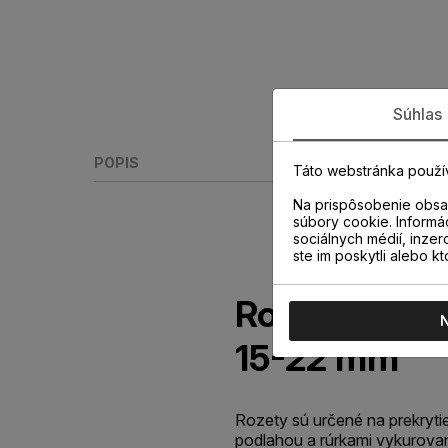
Súhlas
POPIS
Táto webstránka použí
Na prispôsobenie obsah
súbory cookie. Informá
sociálnych médií, inzer
ste im poskytli alebo kt
Rozeta radiá
15-22 mm
Rozety sú určené na prekryti
podlahou a rúrkami vykurova