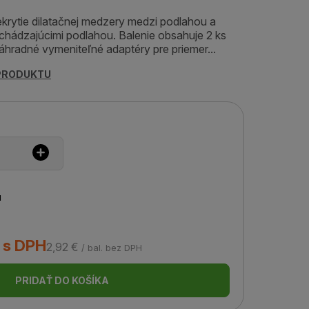
krytie dilatačnej medzery medzi podlahou a
chádzajúcimi podlahou. Balenie obsahuje 2 ks
náhradné vymeniteľné adaptéry pre priemer...
 PRODUKTU
u
. s DPH
2,92 €
/ bal. bez DPH
PRIDAŤ DO KOŠÍKA