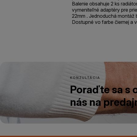
Balenie obsahuje 2 ks radiát
vymeniteľné adaptéry pre pr
22mm . Jednoduchá montáž bez
Dostupné vo farbe čiernej a 
KONZULTÁCIA
Poraďte sa s
nás na predajn