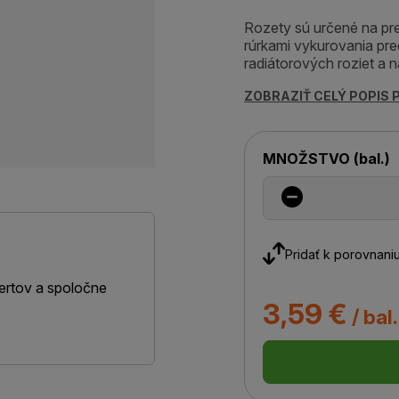
Rozety sú určené na pre
rúrkami vykurovania pre
radiátorových roziet a 
ZOBRAZIŤ CELÝ POPIS
MNOŽSTVO
(
bal.
)
Pridať k porovnani
ertov a spoločne
3,59 €
/ bal