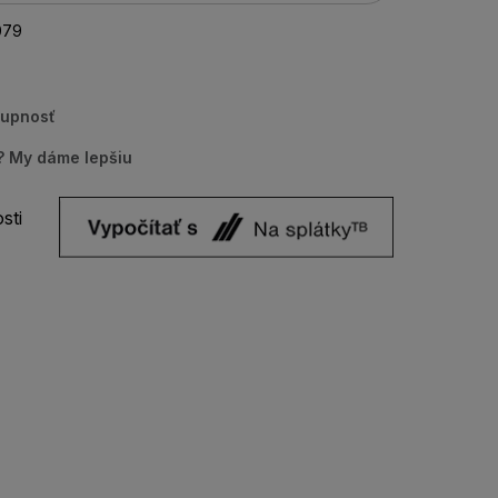
079
tupnosť
u? My dáme lepšiu
sti