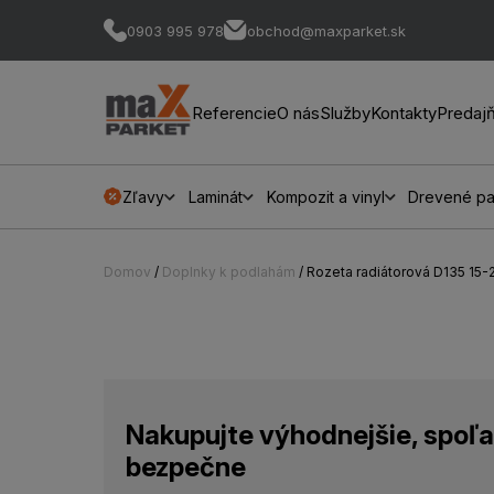
0903 995 978
obchod@maxparket.sk
Referencie
O nás
Služby
Kontakty
Predaj
Zľavy
Laminát
Kompozit a vinyl
Drevené pa
Domov
/
Doplnky k podlahám
/ Rozeta radiátorová D135 15
Nakupujte výhodnejšie, spoľa
bezpečne