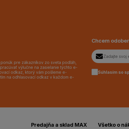
Chcem odober
h ponúk pre zákazníkov zo sveta podláh,
pracúvať výlučne na zasielanie týchto e-
Súhlasím so s
dzovací odkaz, ktorý vám pošleme e-
utím na odhlasovací odkaz v každom e-
Predajňa a sklad MAX
Všetko o ná