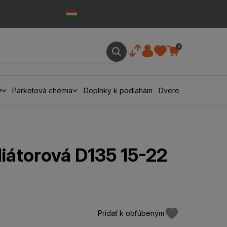
0
y
Parketová chémia
Doplnky k podlahám
Dvere
iátorová D135 15-22
Pridať k obľúbeným