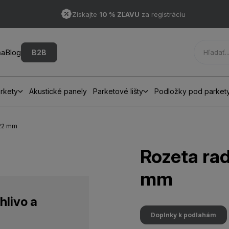
Získajte
10 % ZĽAVU
za registráciu
ňa
Blog
B2B
rkety
Akustické panely
Parketové lišty
Podložky pod parket
-22 mm
Rozeta rad
mm
hlivo a
Doplnky k podlahám