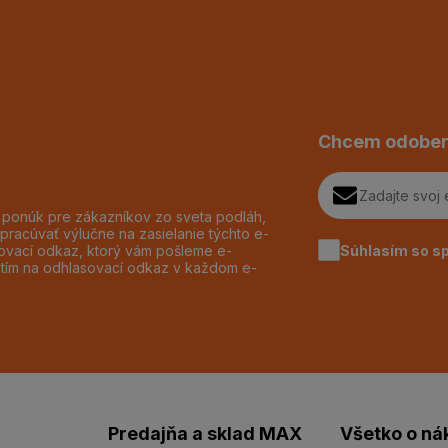
Chcem odober
h ponúk pre zákazníkov zo sveta podláh,
pracúvať výlučne na zasielanie týchto e-
Súhlasím so s
dzovací odkaz, ktorý vám pošleme e-
utím na odhlasovací odkaz v každom e-
Predajňa a sklad MAX
Všetko o ná