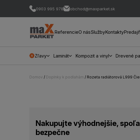
0903 995 978
obchod@maxparket.sk
Referencie
O nás
Služby
Kontakty
Predaj
Zľavy
Laminát
Kompozit a vinyl
Drevené pa
Domov
/
Doplnky k podlahám
/ Rozeta radiátorová L999 Či
Nakupujte výhodnejšie, spoľa
bezpečne