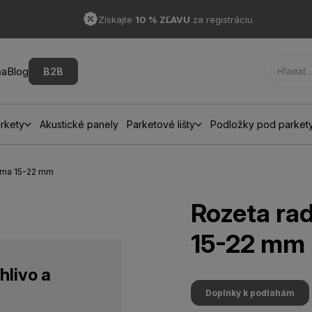
Získajte
10 % ZĽAVU
za registráciu
ňa
Blog
B2B
rkety
Akustické panely
Parketové lišty
Podložky pod parket
erna 15-22 mm
Rozeta ra
15-22 mm
hlivo a
Doplnky k podlahám