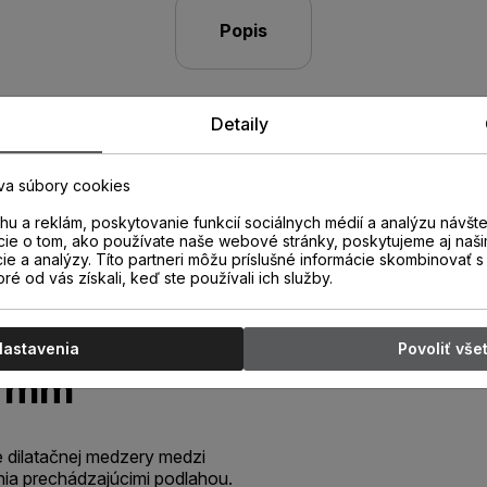
Popis
Detaily
va súbory cookies
u a reklám, poskytovanie funkcií sociálnych médií a analýzu návšt
cie o tom, ako používate naše webové stránky, poskytujeme aj naši
cie a analýzy. Títo partneri môžu príslušné informácie skombinovať s 
oré od vás získali, keď ste používali ich služby.
torová L999
Nastavenia
Povoliť vše
2 mm
e dilatačnej medzery medzi
nia prechádzajúcimi podlahou.