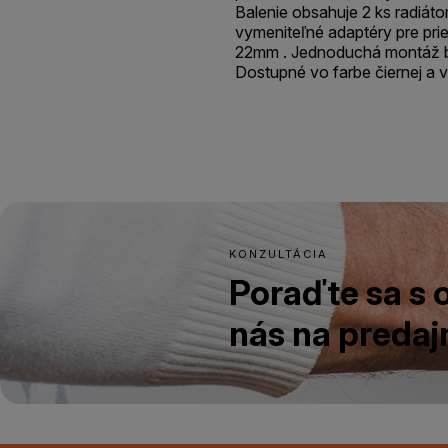
Balenie obsahuje 2 ks radiát
vymeniteľné adaptéry pre pr
22mm . Jednoduchá montáž bez
Dostupné vo farbe čiernej a 
KONZULTÁCIA
Poraďte sa s
nás na predajn