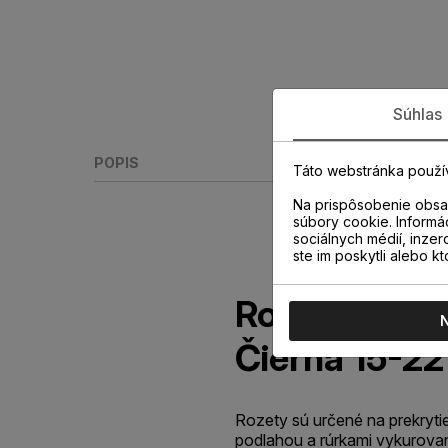
Súhlas
POPIS
Táto webstránka použí
Na prispôsobenie obsah
súbory cookie. Informá
sociálnych médií, inzer
ste im poskytli alebo kt
Rozeta radiá
Čierna 15-2
Rozety sú určené na prekryti
podlahou a rúrkami vykurova