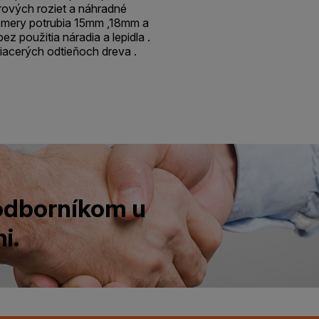
orových roziet a náhradné
iemery potrubia 15mm ,18mm a
 použitia náradia a lepidla .
viacerých odtieňoch dreva .
 odborníkom u
i.