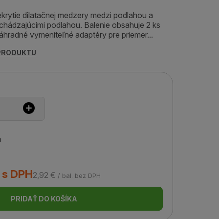
krytie dilatačnej medzery medzi podlahou a
chádzajúcimi podlahou. Balenie obsahuje 2 ks
náhradné vymeniteľné adaptéry pre priemer...
 PRODUKTU
u
. s DPH
2,92 €
/ bal. bez DPH
PRIDAŤ DO KOŠÍKA