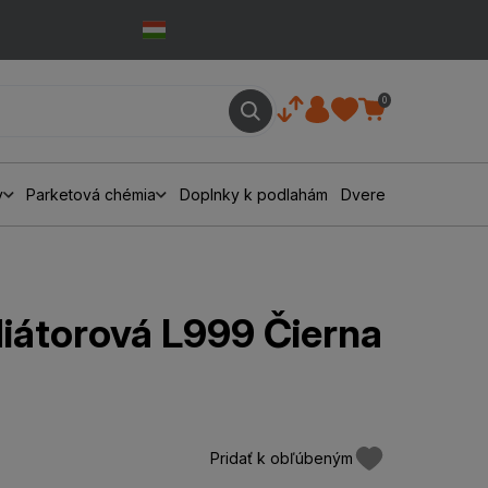
0
y
Parketová chémia
Doplnky k podlahám
Dvere
diátorová L999 Čierna
Pridať k obľúbeným