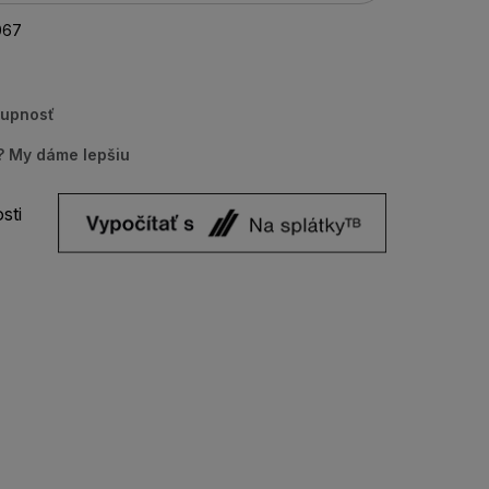
067
tupnosť
u? My dáme lepšiu
sti