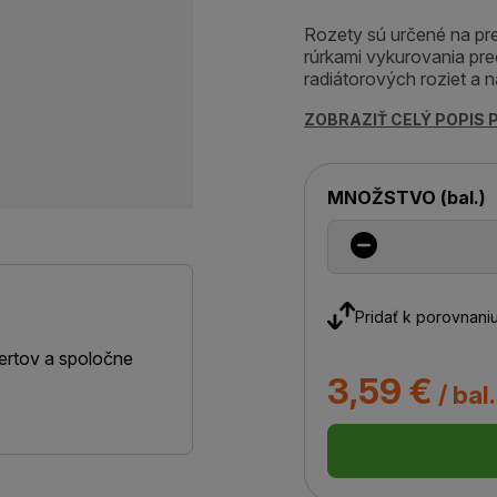
Rozety sú určené na pre
rúrkami vykurovania pre
radiátorových roziet a 
ZOBRAZIŤ CELÝ POPIS
MNOŽSTVO
(
bal.
)
Pridať k porovnani
ertov a spoločne
3,59 €
/ bal