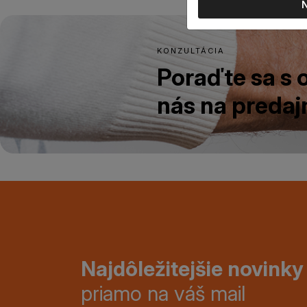
KONZULTÁCIA
Poraďte sa s
nás na predajn
Najdôležitejšie novinky
priamo na váš mail