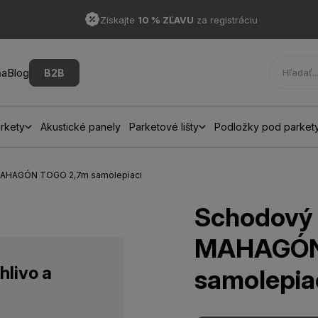
Získajte
10 % ZĽAVU
za registráciu
ňa
Blog
B2B
rkety
Akustické panely
Parketové lišty
Podložky pod parket
1 MAHAGÓN TOGO 2,7m samolepiaci
Schodový 
MAHAGÓN
hlivo a
samolepia