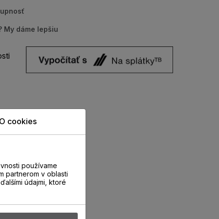
tupnosť
u? My dáme lepšiu
sti
O cookies
evnosti používame
m partnerom v oblasti
ďalšími údajmi, ktoré