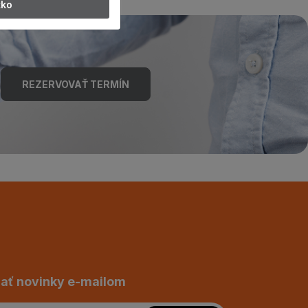
tko
REZERVOVAŤ TERMÍN
ať novinky e-mailom