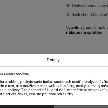
Sledovať cenu a dos
Našli ste nižšiu cen
Využite výhodné možno
nákupu na splátky.
Detaily
Zistite viac o vlastnostiach
produktu
va súbory cookies
u a reklám, poskytovanie funkcií sociálnych médií a analýzu návšt
cie o tom, ako používate naše webové stránky, poskytujeme aj naši
cie a analýzy. Títo partneri môžu príslušné informácie skombinovať s 
oré od vás získali, keď ste používali ich služby.