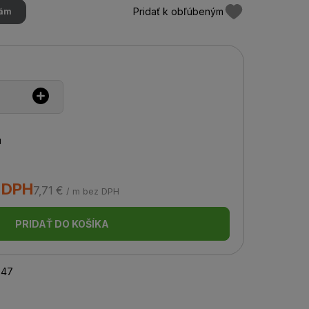
Pridať k obľúbeným
hám
u
s DPH
7,71 €
/ m bez DPH
PRIDAŤ DO KOŠÍKA
047