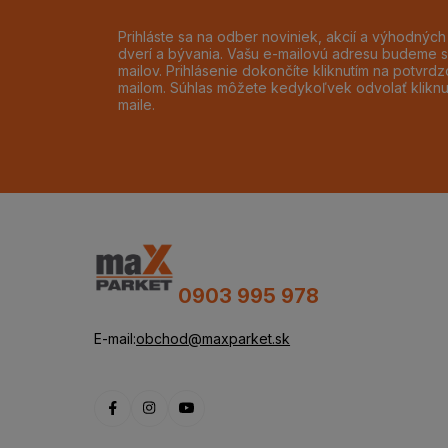
Prihláste sa na odber noviniek, akcií a výhodnýc
dverí a bývania. Vašu e-mailovú adresu budeme s
mailov. Prihlásenie dokončíte kliknutím na potvr
mailom. Súhlas môžete kedykoľvek odvolať klikn
maile.
0903 995 978
E-mail:
obchod@maxparket.sk