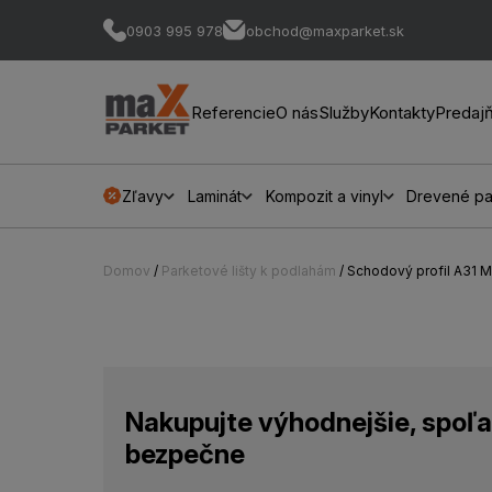
0903 995 978
obchod@maxparket.sk
Referencie
O nás
Služby
Kontakty
Predaj
Zľavy
Laminát
Kompozit a vinyl
Drevené pa
Domov
/
Parketové lišty k podlahám
/ Schodový profil A3
Nakupujte výhodnejšie, spoľa
bezpečne