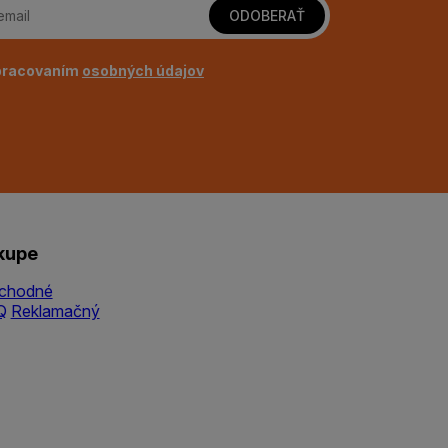
ODOBERAŤ
pracovaním
osobných údajov
kupe
chodné
Q
Reklamačný