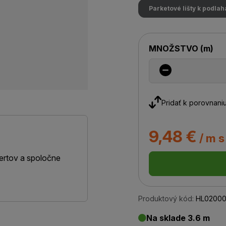
Parketové lišty k podla
MNOŽSTVO
(
m
)
Pridať k porovnani
9,48 €
/ m 
ertov a spoločne
Produktový kód:
HL0200
Na sklade 3.6 m