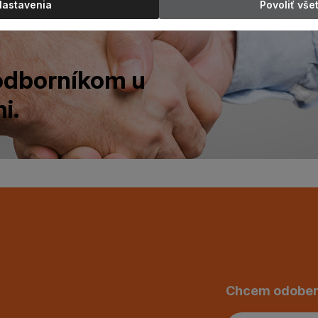
Nastavenia
Povoliť vše
 odborníkom u
i.
Chcem odober