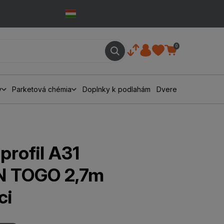
0
y
Parketová chémia
Doplnky k podlahám
Dvere
profil A31
 TOGO 2,7m
ci