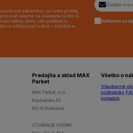
h ponúk pre zákazníkov zo sveta podláh,
pracúvať výlučne na zasielanie týchto e-
Súhlasím so s
dzovací odkaz, ktorý vám pošleme e-
utím na odhlasovací odkaz v každom e-
Predajňa a sklad MAX
Všetko o ná
Parket
Všeobecné ob
podmienky
FA
MAX Parket, s.r.o.
poriadok
Kopčianska 63
851 01 Bratislava
OTVÁRACIE HODINY: