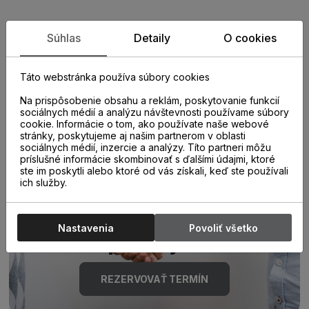
Zistite viac o vlastnostiach
Súhlas
Detaily
O cookies
produktu
Táto webstránka používa súbory cookies
Na prispôsobenie obsahu a reklám, poskytovanie funkcií
sociálnych médií a analýzu návštevnosti používame súbory
cookie. Informácie o tom, ako používate naše webové
stránky, poskytujeme aj našim partnerom v oblasti
sociálnych médií, inzercie a analýzy. Títo partneri môžu
príslušné informácie skombinovať s ďalšími údajmi, ktoré
ste im poskytli alebo ktoré od vás získali, keď ste používali
Poraďte sa s
ich služby.
odborníkom u nás na
Nastavenia
Povoliť všetko
predajni.
REZERVOVAŤ TERMÍN