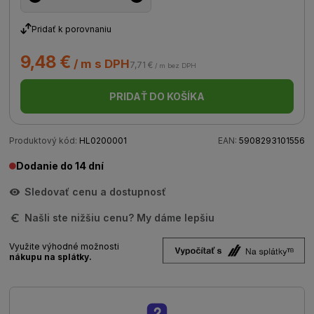
Pridať k porovnaniu
9,48 €
/ m s DPH
7,71 €
/ m bez DPH
PRIDAŤ DO KOŠÍKA
Produktový kód:
HL0200001
EAN:
5908293101556
Dodanie do 14 dní
Sledovať cenu a dostupnosť
Našli ste nižšiu cenu? My dáme lepšiu
Využite výhodné možnosti
nákupu na splátky.