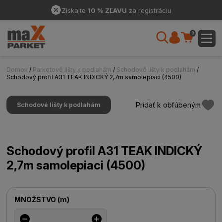
Získajte
10 % ZĽAVU
za registráciu
0
Domov
/
Parketové lišty k podlahám
/
Schodové lišty k podlahám
/
Schodový profil A31 TEAK INDICKÝ 2,7m samolepiaci (4500)
Pridať k obľúbeným
Schodové lišty k podlahám
Schodový profil A31 TEAK INDICKÝ
2,7m samolepiaci (4500)
MNOŽSTVO
(
m
)