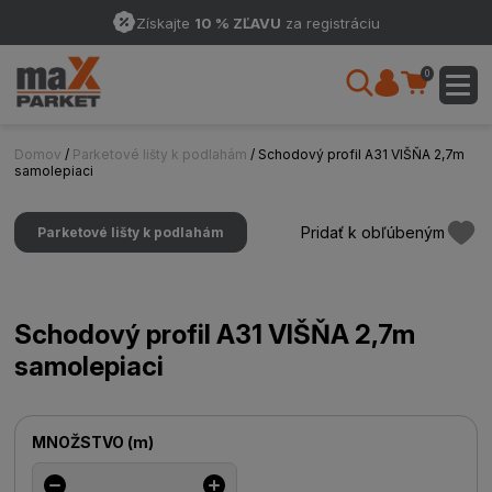
Získajte
10 % ZĽAVU
za registráciu
0
Domov
/
Parketové lišty k podlahám
/ Schodový profil A31 VIŠŇA 2,7m
samolepiaci
Pridať k obľúbeným
Parketové lišty k podlahám
Schodový profil A31 VIŠŇA 2,7m
samolepiaci
MNOŽSTVO
(
m
)