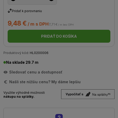
Pridať k porovnaniu
9,48 €
/ m s DPH
7,71 €
/ m bez DPH
PRIDAŤ DO KOŠÍKA
Produktový kód:
HL0200006
Na sklade 29.7 m
Sledovať cenu a dostupnosť
Našli ste nižšiu cenu? My dáme lepšiu
Využite výhodné možnosti
nákupu na splátky.