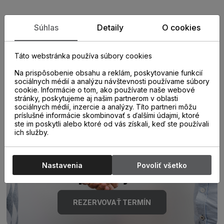
Zistite viac o vlastnostiach
Súhlas
Detaily
O cookies
produktu
Táto webstránka používa súbory cookies
Na prispôsobenie obsahu a reklám, poskytovanie funkcií
sociálnych médií a analýzu návštevnosti používame súbory
cookie. Informácie o tom, ako používate naše webové
stránky, poskytujeme aj našim partnerom v oblasti
sociálnych médií, inzercie a analýzy. Títo partneri môžu
príslušné informácie skombinovať s ďalšími údajmi, ktoré
ste im poskytli alebo ktoré od vás získali, keď ste používali
Poraďte sa s
ich služby.
odborníkom u nás na
Nastavenia
Povoliť všetko
predajni.
REZERVOVAŤ TERMÍN