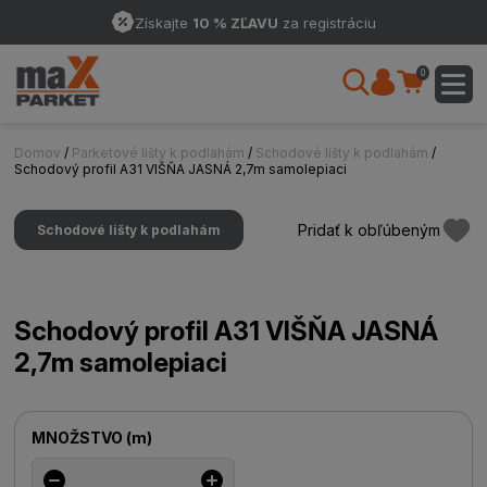
Získajte
10 % ZĽAVU
za registráciu
0
Domov
/
Parketové lišty k podlahám
/
Schodové lišty k podlahám
/
Schodový profil A31 VIŠŇA JASNÁ 2,7m samolepiaci
Pridať k obľúbeným
Schodové lišty k podlahám
Schodový profil A31 VIŠŇA JASNÁ
2,7m samolepiaci
MNOŽSTVO
(
m
)