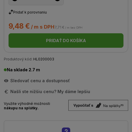
Pridať k porovnaniu
9,48 €
/ m s DPH
7,71 €
/ m bez DPH
PRIDAŤ DO KOŠÍKA
Produktový kód:
HL0200003
Na sklade 2.7 m
Sledovať cenu a dostupnosť
Našli ste nižšiu cenu? My dáme lepšiu
Využite výhodné možnosti
nákupu na splátky.