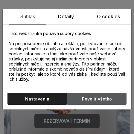
Zistite viac o vlastnostiach
Súhlas
Detaily
O cookies
produktu
Táto webstránka používa súbory cookies
Na prispôsobenie obsahu a reklám, poskytovanie funkcií
sociálnych médií a analýzu návštevnosti používame súbory
cookie. Informácie o tom, ako používate naše webové
stránky, poskytujeme aj našim partnerom v oblasti
sociálnych médií, inzercie a analýzy. Títo partneri môžu
príslušné informácie skombinovať s ďalšími údajmi, ktoré
ste im poskytli alebo ktoré od vás získali, keď ste používali
Poraďte sa s
ich služby.
odborníkom u nás na
Nastavenia
Povoliť všetko
predajni.
REZERVOVAŤ TERMÍN