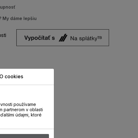
tupnosť
u? My dáme lepšiu
sti
O cookies
evnosti používame
m partnerom v oblasti
ďalšími údajmi, ktoré