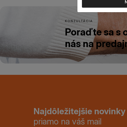
KONZULTÁCIA
Poraďte sa s
nás na predajn
Najdôležitejšie novinky
priamo na váš mail