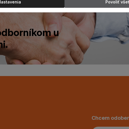
Nastavenia
Povoliť vše
 odborníkom u
i.
Chcem odober