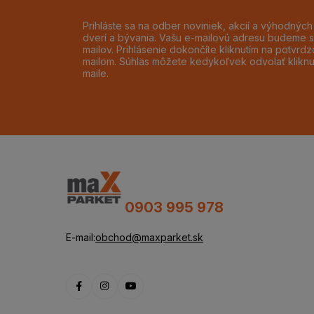
Prihláste sa na odber noviniek, akcií a výhodnýc
dverí a bývania. Vašu e-mailovú adresu budeme s
mailov. Prihlásenie dokončíte kliknutím na potvr
mailom. Súhlas môžete kedykoľvek odvolať klikn
maile.
0903 995 978
E-mail:
obchod@maxparket.sk