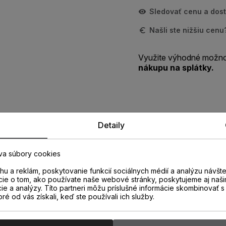
Sledovať cenu a dos
Našli ste nižšiu cen
Využite výhodné možno
nákupu na splátky.
Detaily
Zistite viac o vlastnostiach
produktu
va súbory cookies
u a reklám, poskytovanie funkcií sociálnych médií a analýzu návšt
cie o tom, ako používate naše webové stránky, poskytujeme aj naši
cie a analýzy. Títo partneri môžu príslušné informácie skombinovať s 
oré od vás získali, keď ste používali ich služby.