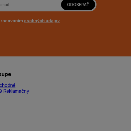
ODOBERAŤ
pracovaním
osobných údajov
kupe
chodné
Q
Reklamačný