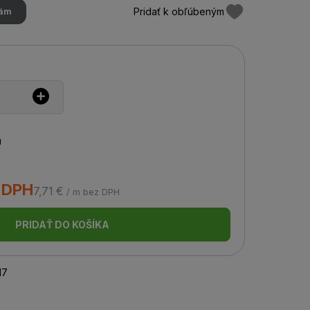
Pridať k obľúbeným
hám
u
s DPH
7,71 €
/ m bez DPH
PRIDAŤ DO KOŠÍKA
17