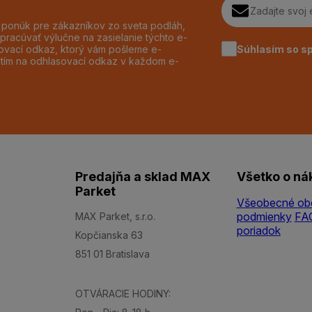
h ponúk pre zákazníkov zo sveta podláh,
pracúvať výlučne na zasielanie týchto e-
Súhlasím so s
dzovací odkaz, ktorý vám pošleme e-
utím na odhlasovací odkaz v každom e-
Predajňa a sklad MAX
Všetko o ná
Parket
Všeobecné ob
podmienky
FA
MAX Parket, s.r.o.
poriadok
Kopčianska 63
851 01 Bratislava
OTVÁRACIE HODINY: