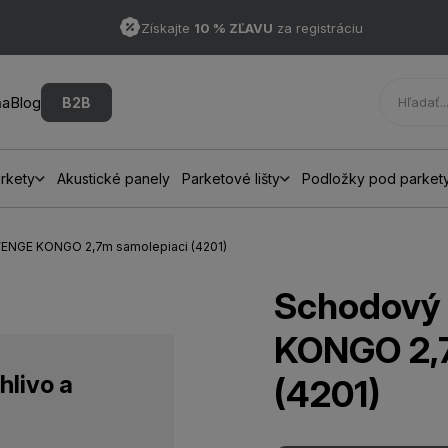
Získajte
10 % ZĽAVU
za registráciu
ňa
Blog
B2B
rkety
Akustické panely
Parketové lišty
Podložky pod parket
 WENGE KONGO 2,7m samolepiaci (4201)
Schodový 
KONGO 2,7
hlivo a
(4201)