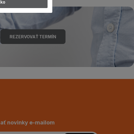
tko
REZERVOVAŤ TERMÍN
ať novinky e-mailom