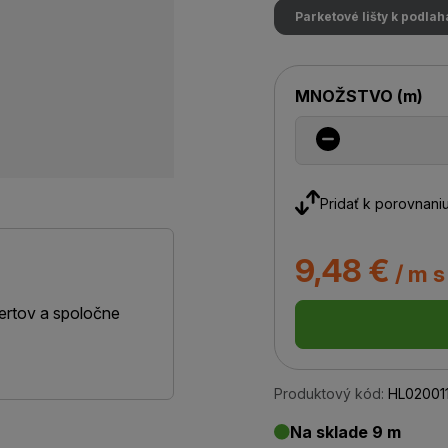
Parketové lišty k podla
MNOŽSTVO
(
m
)
Pridať k porovnani
9,48 €
/ m 
ertov a spoločne
Produktový kód:
HL02001
Na sklade 9 m