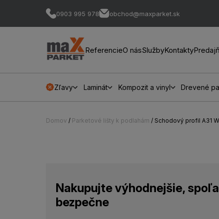
0903 995 978
obchod@maxparket.sk
Referencie
O nás
Služby
Kontakty
Predaj
Zľavy
Laminát
Kompozit a vinyl
Drevené pa
Domov
/
Parketové lišty k podlahám
/ Schodový profil A31
Nakupujte výhodnejšie, spoľa
bezpečne