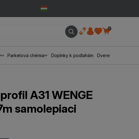
0
y
Parketová chémia
Doplnky k podlahám
Dvere
profil A31 WENGE
m samolepiaci