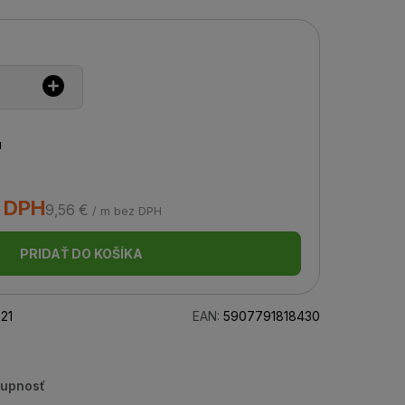
u
s DPH
9,56 €
/ m bez DPH
PRIDAŤ DO KOŠÍKA
21
EAN:
5907791818430
tupnosť