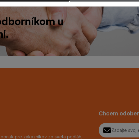
 odborníkom u
i.
Chcem odober
h ponúk pre zákazníkov zo sveta podláh,