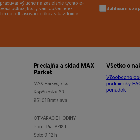
pracúvať výlučne na zasielanie týchto e-
Súhlasím so s
dzovací odkaz, ktorý vám pošleme e-
utím na odhlasovací odkaz v každom e-
Predajňa a sklad MAX
Všetko o ná
Parket
Všeobecné ob
podmienky
FA
MAX Parket, s.r.o.
poriadok
Kopčianska 63
851 01 Bratislava
OTVÁRACIE HODINY:
Pon - Pia: 8-18 h.
Sob: 9-12 h.