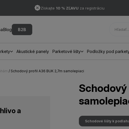
Získajte
10 % ZĽAVU
za registráciu
ňa
Blog
B2B
rkety
Akustické panely
Parketové lišty
Podložky pod parket
lahám
/ Schodový profil A36 BUK 2,7m samolepiaci
Schodový 
samolepia
hlivo a
Schodové lišty k podla