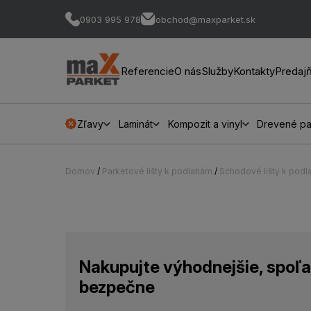
0903 995 978
obchod@maxparket.sk
Referencie
O nás
Služby
Kontakty
Predaj
Zľavy
Laminát
Kompozit a vinyl
Drevené pa
Domov
/
Parketové lišty k podlahám
/
Schodové lišty k pod
Nakupujte výhodnejšie, spoľa
bezpečne