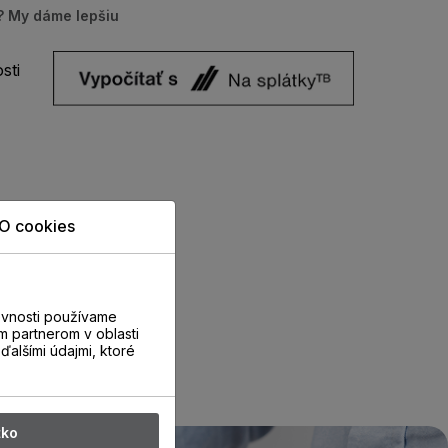
u? My dáme lepšiu
sti
O cookies
evnosti používame
m partnerom v oblasti
ďalšími údajmi, ktoré
tko