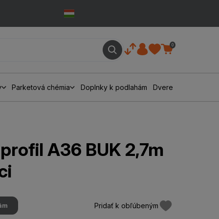
0
y
Parketová chémia
Doplnky k podlahám
Dvere
profil A36 BUK 2,7m
ci
Pridať k obľúbeným
hám