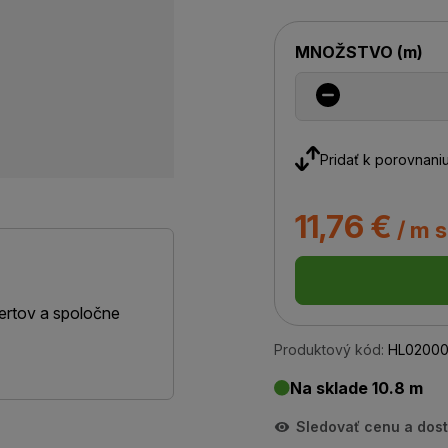
MNOŽSTVO
(
m
)
Pridať k porovnani
11,76 €
/ m 
ertov a spoločne
Produktový kód:
HL02000
Na sklade 10.8 m
Sledovať cenu a dos