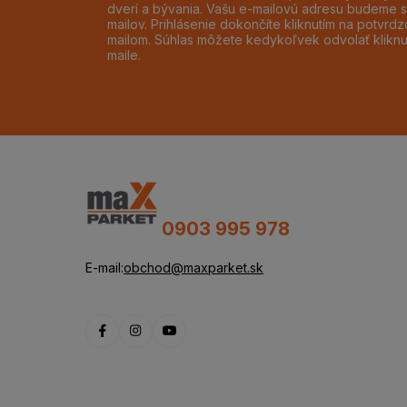
dverí a bývania. Vašu e-mailovú adresu budeme s
mailov. Prihlásenie dokončíte kliknutím na potvr
mailom. Súhlas môžete kedykoľvek odvolať klikn
maile.
0903 995 978
E-mail:
obchod@maxparket.sk