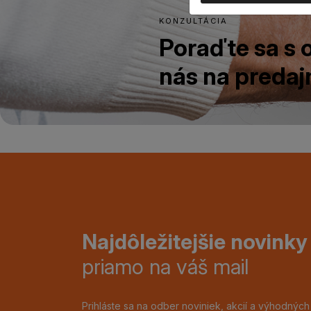
KONZULTÁCIA
Poraďte sa s
nás na predajn
Najdôležitejšie novinky
priamo na váš mail
Prihláste sa na odber noviniek, akcií a výhodnýc