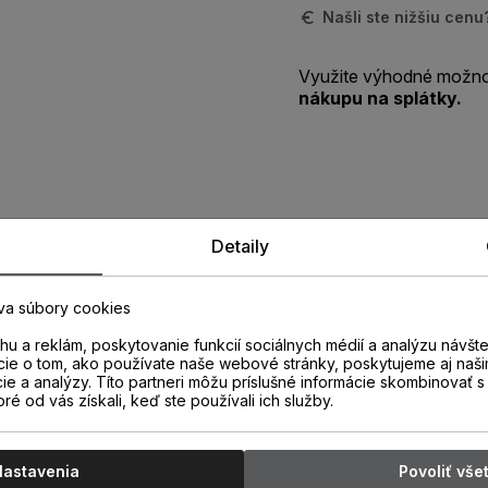
Našli ste nižšiu cen
Využite výhodné možno
nákupu na splátky.
Zistite viac o vlastnostiach
Detaily
produktu
va súbory cookies
u a reklám, poskytovanie funkcií sociálnych médií a analýzu návšt
cie o tom, ako používate naše webové stránky, poskytujeme aj naši
cie a analýzy. Títo partneri môžu príslušné informácie skombinovať s 
oré od vás získali, keď ste používali ich služby.
Nastavenia
Povoliť vše