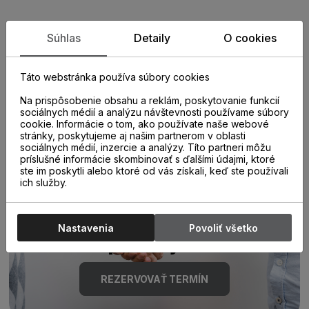
Zistite viac o vlastnostiach
Súhlas
Detaily
O cookies
produktu
Táto webstránka používa súbory cookies
Na prispôsobenie obsahu a reklám, poskytovanie funkcií
sociálnych médií a analýzu návštevnosti používame súbory
cookie. Informácie o tom, ako používate naše webové
stránky, poskytujeme aj našim partnerom v oblasti
sociálnych médií, inzercie a analýzy. Títo partneri môžu
príslušné informácie skombinovať s ďalšími údajmi, ktoré
ste im poskytli alebo ktoré od vás získali, keď ste používali
Poraďte sa s
ich služby.
odborníkom u nás na
Nastavenia
Povoliť všetko
predajni.
REZERVOVAŤ TERMÍN