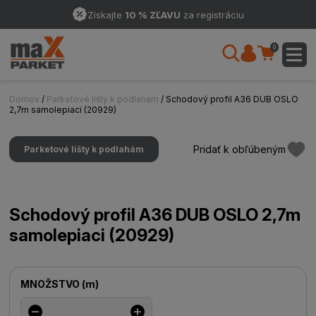
Získajte
10 % ZĽAVU
za registráciu
0
Domov
/
Parketové lišty k podlahám
/ Schodový profil A36 DUB OSLO
2,7m samolepiaci (20929)
Pridať k obľúbeným
Parketové lišty k podlahám
Schodový profil A36 DUB OSLO 2,7m
samolepiaci (20929)
MNOŽSTVO
(
m
)