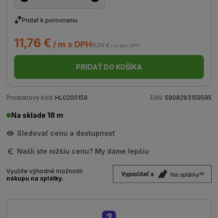
Pridať k porovnaniu
11,76 €
/ m s DPH
9,56 €
/ m bez DPH
PRIDAŤ DO KOŠÍKA
Produktový kód:
HL0200159
EAN:
5908293159595
Na sklade 18 m
Sledovať cenu a dostupnosť
Našli ste nižšiu cenu? My dáme lepšiu
Využite výhodné možnosti
nákupu na splátky.