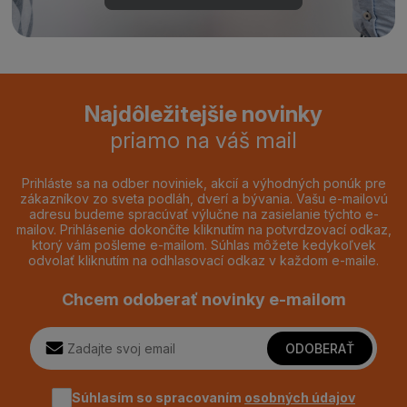
Najdôležitejšie novinky
priamo na váš mail
Prihláste sa na odber noviniek, akcií a výhodných ponúk pre
zákazníkov zo sveta podláh, dverí a bývania. Vašu e-mailovú
adresu budeme spracúvať výlučne na zasielanie týchto e-
mailov. Prihlásenie dokončíte kliknutím na potvrdzovací odkaz,
ktorý vám pošleme e-mailom. Súhlas môžete kedykoľvek
odvolať kliknutím na odhlasovací odkaz v každom e-maile.
Chcem odoberať novinky e-mailom
ODOBERAŤ
Súhlasím so spracovaním
osobných údajov