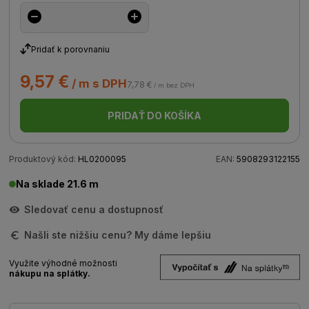
Pridať k porovnaniu
9,57 €
/ m s DPH
7,78 €
/ m bez DPH
PRIDAŤ DO KOŠÍKA
Produktový kód:
HL0200095
EAN:
5908293122155
Na sklade 21.6 m
Sledovať cenu a dostupnosť
Našli ste nižšiu cenu? My dáme lepšiu
Využite výhodné možnosti
nákupu na splátky.