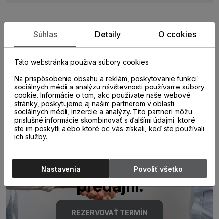
Súhlas
Detaily
O cookies
Zistite viac o vlastnostiach
produktu
Táto webstránka používa súbory cookies
Na prispôsobenie obsahu a reklám, poskytovanie funkcií
sociálnych médií a analýzu návštevnosti používame súbory
cookie. Informácie o tom, ako používate naše webové
stránky, poskytujeme aj našim partnerom v oblasti
sociálnych médií, inzercie a analýzy. Títo partneri môžu
príslušné informácie skombinovať s ďalšími údajmi, ktoré
ste im poskytli alebo ktoré od vás získali, keď ste používali
ich služby.
Poraďte sa s
odborníkom u nás na
Nastavenia
Povoliť všetko
predajni.
REZERVOVAŤ TERMÍN