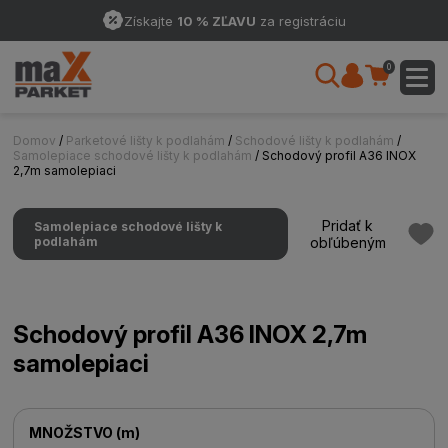
Získajte
10 % ZĽAVU
za registráciu
0
Domov
/
Parketové lišty k podlahám
/
Schodové lišty k podlahám
/
Samolepiace schodové lišty k podlahám
/ Schodový profil A36 INOX
2,7m samolepiaci
Pridať k
Samolepiace schodové lišty k
podlahám
obľúbeným
Schodový profil A36 INOX 2,7m
samolepiaci
MNOŽSTVO
(
m
)