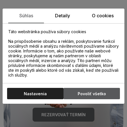
Zistite viac o vlastnostiach
Súhlas
Detaily
O cookies
produktu
Táto webstránka používa súbory cookies
Na prispôsobenie obsahu a reklám, poskytovanie funkcií
sociálnych médií a analýzu návštevnosti používame súbory
cookie. Informácie o tom, ako používate naše webové
stránky, poskytujeme aj našim partnerom v oblasti
sociálnych médií, inzercie a analýzy. Títo partneri môžu
príslušné informácie skombinovať s ďalšími údajmi, ktoré
ste im poskytli alebo ktoré od vás získali, keď ste používali
Poraďte sa s
ich služby.
odborníkom u nás na
Nastavenia
Povoliť všetko
predajni.
REZERVOVAŤ TERMÍN