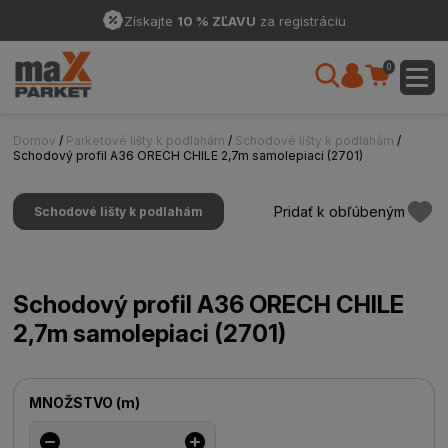
Získajte
10 % ZĽAVU
za registráciu
0
Domov
/
Parketové lišty k podlahám
/
Schodové lišty k podlahám
/
Schodový profil A36 ORECH CHILE 2,7m samolepiaci (2701)
Pridať k obľúbeným
Schodové lišty k podlahám
Schodový profil A36 ORECH CHILE
2,7m samolepiaci (2701)
MNOŽSTVO
(
m
)