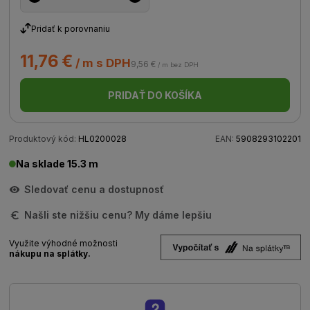
Pridať k porovnaniu
11,76 €
/ m s DPH
9,56 €
/ m bez DPH
PRIDAŤ DO KOŠÍKA
Produktový kód:
HL0200028
EAN:
5908293102201
Na sklade 15.3 m
Sledovať cenu a dostupnosť
Našli ste nižšiu cenu? My dáme lepšiu
Využite výhodné možnosti
nákupu na splátky.