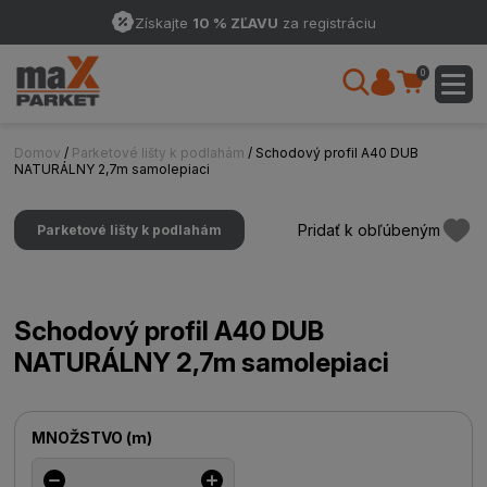
Získajte
10 % ZĽAVU
za registráciu
0
Domov
/
Parketové lišty k podlahám
/ Schodový profil A40 DUB
NATURÁLNY 2,7m samolepiaci
Pridať k obľúbeným
Parketové lišty k podlahám
Schodový profil A40 DUB
NATURÁLNY 2,7m samolepiaci
MNOŽSTVO
(
m
)