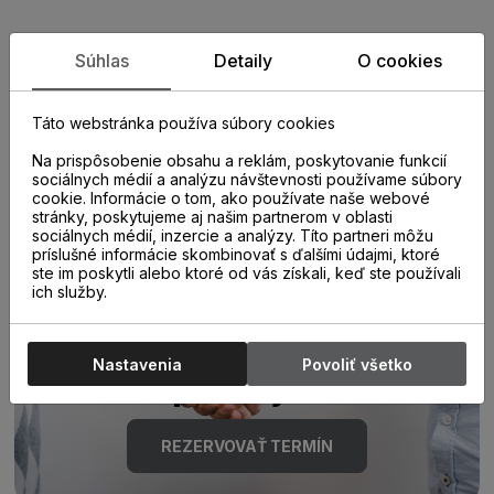
Zistite viac o vlastnostiach
Súhlas
Detaily
O cookies
produktu
Táto webstránka používa súbory cookies
Na prispôsobenie obsahu a reklám, poskytovanie funkcií
sociálnych médií a analýzu návštevnosti používame súbory
cookie. Informácie o tom, ako používate naše webové
stránky, poskytujeme aj našim partnerom v oblasti
sociálnych médií, inzercie a analýzy. Títo partneri môžu
príslušné informácie skombinovať s ďalšími údajmi, ktoré
ste im poskytli alebo ktoré od vás získali, keď ste používali
Poraďte sa s
ich služby.
odborníkom u nás na
Nastavenia
Povoliť všetko
predajni.
REZERVOVAŤ TERMÍN