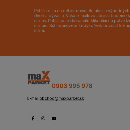
Prihláste sa na odber noviniek, akcií a výhodnýc
dverí a bývania. Vašu e-mailovú adresu budeme s
mailov. Prihlásenie dokončíte kliknutím na potvr
mailom. Súhlas môžete kedykoľvek odvolať klikn
maile.
0903 995 978
E-mail:
obchod@maxparket.sk