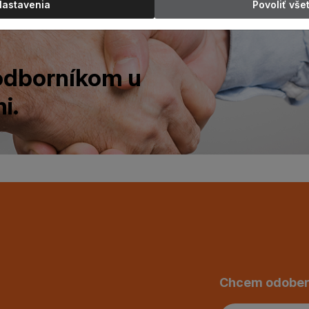
Nastavenia
Povoliť vše
 odborníkom u
i.
Chcem odober