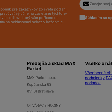
h ponúk pre zákazníkov zo sveta podláh,
pracúvať výlučne na zasielanie týchto e-
Súhlasím so s
dzovací odkaz, ktorý vám pošleme e-
utím na odhlasovací odkaz v každom e-
Predajňa a sklad MAX
Všetko o ná
Parket
Všeobecné ob
podmienky
FA
MAX Parket, s.r.o.
poriadok
Kopčianska 63
851 01 Bratislava
OTVÁRACIE HODINY: