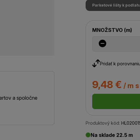
Parketové lišty k podla
MNOŽSTVO
(
m
)
Pridať k porovnani
9,48 €
/ m 
ertov a spoločne
Produktový kód:
HL02001
Na sklade 22.5 m