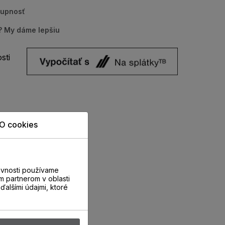
tupnosť
u? My dáme lepšiu
sti
O cookies
evnosti používame
m partnerom v oblasti
ďalšími údajmi, ktoré