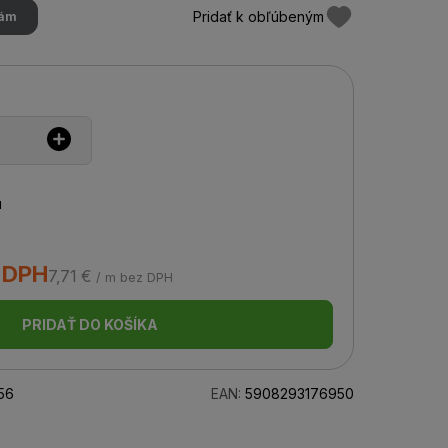
Pridať k obľúbeným
hám
u
s DPH
7,71 €
/ m bez DPH
PRIDAŤ DO KOŠÍKA
56
EAN:
5908293176950