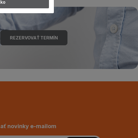
tko
REZERVOVAŤ TERMÍN
ať novinky e-mailom