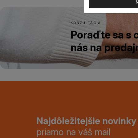
KONZULTÁCIA
Poraďte sa s
nás na predajn
Najdôležitejšie novinky
priamo na váš mail