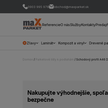
0903 995 978
obchod@maxparket.sk
Referencie
O nás
Služby
Kontakty
Predaj
Zľavy
Laminát
Kompozit a vinyl
Drevené pa
Domov
/
Parketové lišty k podlahám
/ Schodový profil A46 
Nakupujte výhodnejšie, spoľa
bezpečne