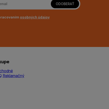
ODOBERAŤ
pracovaním
osobných údajov
kupe
chodné
Q
Reklamačný