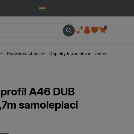
0
y
Parketová chémia
Doplnky k podlahám
Dvere
profil A46 DUB
,7m samolepiaci