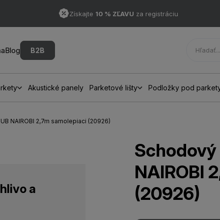
Získajte
10 % ZĽAVU
za registráciu
ňa
Blog
B2B
rkety
Akustické panely
Parketové lišty
Podložky pod parket
DUB NAIROBI 2,7m samolepiaci (20926)
Schodový 
NAIROBI 2
hlivo a
(20926)