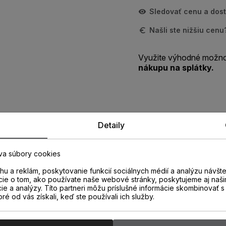
Sledovať cenu a dos
Našli ste nižšiu cen
Využite výhodné možno
nákupu na splátky.
Detaily
Zistite viac o vlastnostiach
produktu
va súbory cookies
u a reklám, poskytovanie funkcií sociálnych médií a analýzu návšt
cie o tom, ako používate naše webové stránky, poskytujeme aj naši
cie a analýzy. Títo partneri môžu príslušné informácie skombinovať s 
oré od vás získali, keď ste používali ich služby.