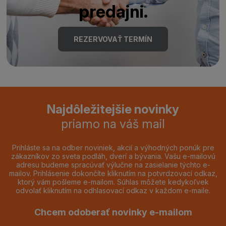
predajni.
REZERVOVAŤ TERMÍN
Najdôležitejšie novinky
priamo na váš mail
Prihláste sa na odber noviniek, akcií a výhodných ponúk pre
zákazníkov zo sveta podláh, dverí a bývania. Vašu e-mailovú
adresu budeme spracúvať výlučne na zasielanie týchto e-
mailov. Prihlásenie dokončíte kliknutím na potvrdzovací odkaz,
ktorý vám pošleme e-mailom. Súhlas môžete kedykoľvek
odvolať kliknutím na odhlasovací odkaz v každom e-maile.
Chcem odoberať novinky e-mailom