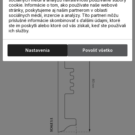
dilatačné medzery, pomôže vyrovnať nerovnosti steny a
cookie. Informácie o tom, ako používate naše webové
ukryje káble a zakončenia tapiet. Jej montáž je pomocou
stránky, poskytujeme aj našim partnerom v oblasti
montážneho lepidla jednoduchá a rýchla. Rohy líšt sa
sociálnych médií, inzercie a analýzy. Títo partneri môžu
môžu dokončiť zrezaním pod uhlom.
príslušné informácie skombinovať s ďalšími údajmi, ktoré
ste im poskytli alebo ktoré od vás získali, keď ste používali
ich služby.
Nastavenia
Povoliť všetko