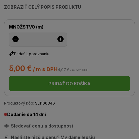
ZOBRAZIŤ CELÝ POPIS PRODUKTU
MNOŽSTVO
(
m
)
Pridať k porovnaniu
5,00 €
/ m s DPH
4,07 €
/ m bez DPH
PRIDAŤ DO KOŠÍKA
Produktový kód:
SL1100346
Dodanie do 14 dní
Sledovať cenu a dostupnosť
Našli ste nižšiu cenu? My dáme lepšiu