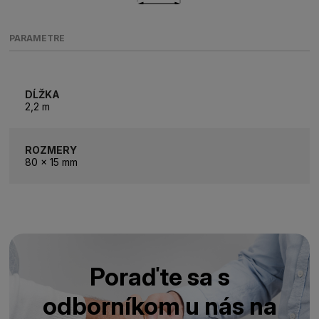
PARAMETRE
DĹŽKA
2,2 m
ROZMERY
80 x 15 mm
Poraďte sa s
odborníkom u nás na