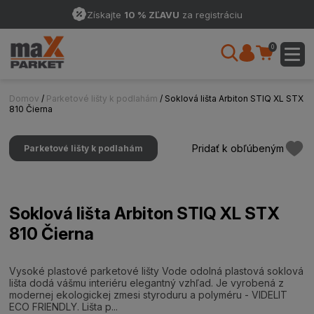
Získajte
10 % ZĽAVU
za registráciu
0
Domov
/
Parketové lišty k podlahám
/ Soklová lišta Arbiton STIQ XL STX
810 Čierna
Pridať k obľúbeným
Parketové lišty k podlahám
Soklová lišta Arbiton STIQ XL STX
810 Čierna
Vysoké plastové parketové lišty Vode odolná plastová soklová
lišta dodá vášmu interiéru elegantný vzhľad. Je vyrobená z
modernej ekologickej zmesi styroduru a polyméru - VIDELIT
ECO FRIENDLY. Lišta p...