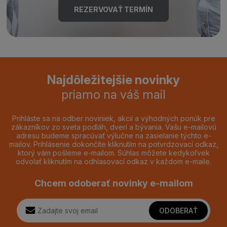
REZERVOVAŤ TERMÍN
Najdôležitejšie novinky
priamo na váš mail
Prihláste sa na odber noviniek, akcií a výhodných ponúk pre
zákazníkov zo sveta podláh, dverí a bývania. Vašu e-mailovú
adresu budeme spracúvať výlučne na zasielanie týchto e-
mailov. Prihlásenie dokončíte kliknutím na potvrdzovací odkaz,
ktorý vám pošleme e-mailom. Súhlas môžete kedykoľvek
odvolať kliknutím na odhlasovací odkaz v každom e-maile.
Chcem odoberať novinky e-mailom
ODOBERAŤ