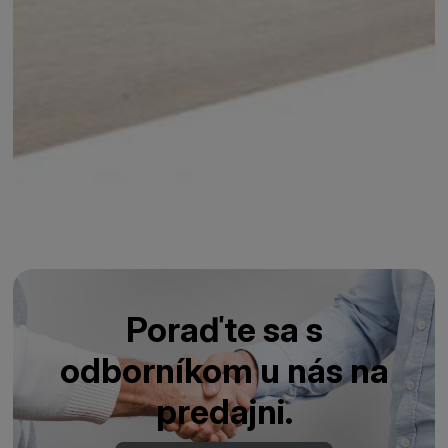
Poraďte sa s
odborníkom u nás na
predajni.