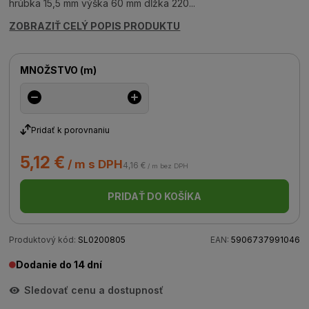
hrúbka 15,5 mm výška 60 mm dĺžka 220...
ZOBRAZIŤ CELÝ POPIS PRODUKTU
MNOŽSTVO
(
m
)
Pridať k porovnaniu
5,12 €
/ m s DPH
4,16 €
/ m bez DPH
PRIDAŤ DO KOŠÍKA
Produktový kód:
SL0200805
EAN:
5906737991046
Dodanie do 14 dní
Sledovať cenu a dostupnosť