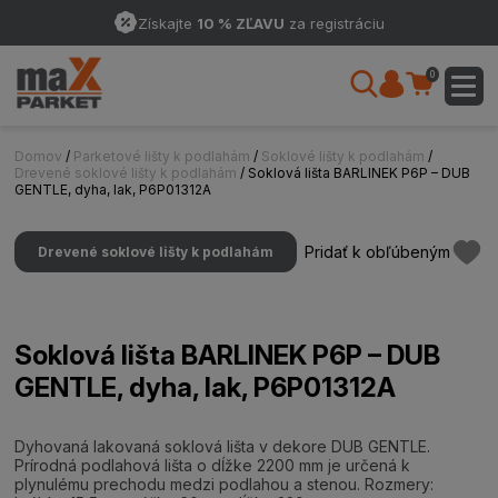
Získajte
10 % ZĽAVU
za registráciu
0
Domov
/
Parketové lišty k podlahám
/
Soklové lišty k podlahám
/
Drevené soklové lišty k podlahám
/ Soklová lišta BARLINEK P6P – DUB
GENTLE, dyha, lak, P6P01312A
Pridať k obľúbeným
Drevené soklové lišty k podlahám
Soklová lišta BARLINEK P6P – DUB
GENTLE, dyha, lak, P6P01312A
Dyhovaná lakovaná soklová lišta v dekore DUB GENTLE.
Prírodná podlahová lišta o dĺžke 2200 mm je určená k
plynulému prechodu medzi podlahou a stenou. Rozmery: