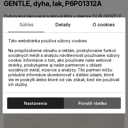
GENTLE, dyha, lak, P6P01312A
Dyhovaná lakovaná soklová lišta v dekore DUB GENTLE.
Prírodná podlahová lišta o dĺžke 2200 mm je určená k
Súhlas
Detaily
O cookies
plynulému prechodu medzi podlahou a stenou.
Rozmery:
Táto webstránka používa súbory cookies
hrúbka 15,5 mm
Na prispôsobenie obsahu a reklám, poskytovanie funkcií
sociálnych médií a analýzu návštevnosti používame súbory
výška 60 mm
cookie. Informácie o tom, ako používate naše webové
stránky, poskytujeme aj našim partnerom v oblasti
dĺžka 2200 mm
sociálnych médií, inzercie a analýzy. Títo partneri môžu
príslušné informácie skombinovať s ďalšími údajmi, ktoré
ste im poskytli alebo ktoré od vás získali, keď ste používali
ich služby.
Nastavenia
Povoliť všetko