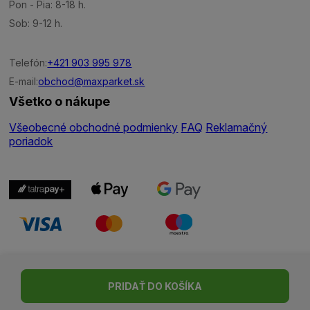
Pon - Pia: 8-18 h.
Sob: 9-12 h.
Telefón:
+421 903 995 978
E-mail:
obchod@maxparket.sk
Všetko o nákupe
Všeobecné obchodné podmienky
FAQ
Reklamačný
poriadok
Nastavenie cookies
| © Všetky práva vyhradené | Made with ♥
PRIDAŤ DO KOŠÍKA
by
Madviso