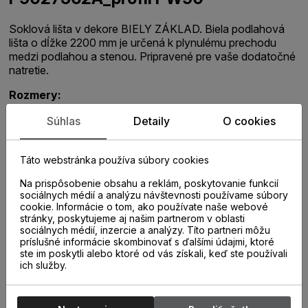
Soklová lišta v dekore BIELY ZÁKLAD. Biela podlahová
lišta o dĺžke 2200 mm je určená k plynulému prechodu
medzi podlahou a stenou. Pripravené pre vaše dodatočné
natretie.
Rozmery:
hrúbka 16 mm
Súhlas
Detaily
O cookies
výška 90 mm
Táto webstránka používa súbory cookies
dĺžka 2200 mm
Na prispôsobenie obsahu a reklám, poskytovanie funkcií
sociálnych médií a analýzu návštevnosti používame súbory
cookie. Informácie o tom, ako používate naše webové
stránky, poskytujeme aj našim partnerom v oblasti
sociálnych médií, inzercie a analýzy. Títo partneri môžu
príslušné informácie skombinovať s ďalšími údajmi, ktoré
ste im poskytli alebo ktoré od vás získali, keď ste používali
ich služby.