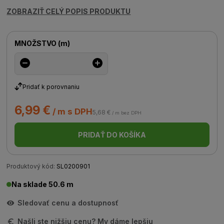
ZOBRAZIŤ CELÝ POPIS PRODUKTU
MNOŽSTVO
(
m
)
Pridať k porovnaniu
6,99 €
/ m s DPH
5,68 €
/ m bez DPH
PRIDAŤ DO KOŠÍKA
Produktový kód:
SL0200901
Na sklade 50.6 m
Sledovať cenu a dostupnosť
Našli ste nižšiu cenu? My dáme lepšiu