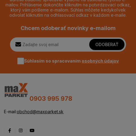
mailov. Prihlásenie dokončíte kliknutím na potvrdzovací odkaz,
ktorý vám pošleme e-mailom. Súhlas môžete kedykoľvek
odvolať kliknutím na odhlasovací odkaz v každom e-maile.
Chcem odoberať novinky e-mailom
ODOBERAŤ
Súhlasím so spracovaním
osobných údajov
0903 995 978
E-mail:
obchod@maxparket.sk