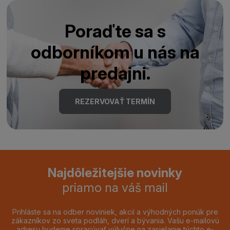
Poraďte sa s
odborníkom u nás na
predajni.
REZERVOVAŤ TERMÍN
Najdôležitejšie novinky
priamo na váš mail
Prihláste sa na odber noviniek, akcií a výhodných ponúk pre
zákazníkov zo sveta podláh, dverí a bývania. Vašu e-mailovú
adresu budeme spracúvať výlučne na zasielanie týchto e-