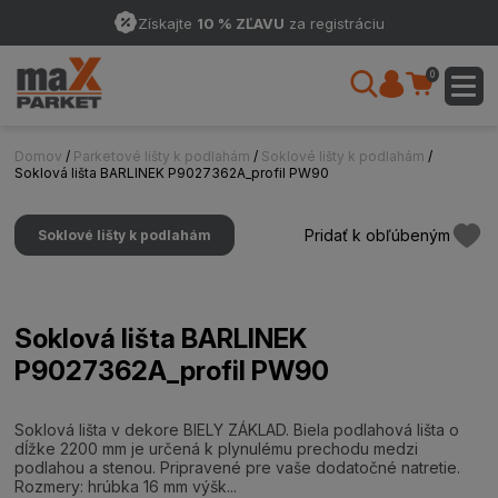
Získajte
10 % ZĽAVU
za registráciu
0
Domov
/
Parketové lišty k podlahám
/
Soklové lišty k podlahám
/
Soklová lišta BARLINEK P9027362A_profil PW90
Pridať k obľúbeným
Soklové lišty k podlahám
Soklová lišta BARLINEK
P9027362A_profil PW90
Soklová lišta v dekore BIELY ZÁKLAD. Biela podlahová lišta o
dĺžke 2200 mm je určená k plynulému prechodu medzi
podlahou a stenou. Pripravené pre vaše dodatočné natretie.
Rozmery: hrúbka 16 mm výšk...