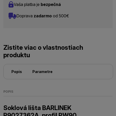
Vaša platba je
bezpečná
Doprava
zadarmo
od 500€
Zistite viac o vlastnostiach
produktu
Popis
Parametre
POPIS
Soklová lišta BARLINEK
P9027362A_profil PW90