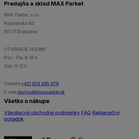
Predajňa a sklad MAX Parket
MAX Parket, s.r.o.
Kopčianska 63
851 01 Bratislava
OTVÁRACIE HODINY:
Pon - Pia: 8-18 h.
Sob: 9-12 h.
Telefón:
+421 903 995 978
E-mail:
obchod@maxparket.sk
Všetko o nákupe
Všeobecné obchodné podmienky
FAQ
Reklamačný
poriadok