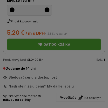
MNOŽSTVO
(
m
)
Pridať k porovnaniu
5,20 €
/ m s DPH
4,23 €
/ m bez DPH
PRIDAŤ DO KOŠÍKA
Produktový kód:
SL0400164
EAN:
1
Dodanie do 14 dní
Sledovať cenu a dostupnosť
Našli ste nižšiu cenu? My dáme lepšiu
Využite výhodné možnosti
nákupu na splátky.