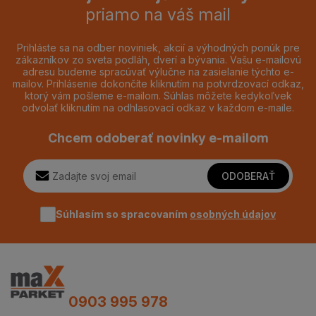
priamo na váš mail
Prihláste sa na odber noviniek, akcií a výhodných ponúk pre
zákazníkov zo sveta podláh, dverí a bývania. Vašu e-mailovú
adresu budeme spracúvať výlučne na zasielanie týchto e-
mailov. Prihlásenie dokončíte kliknutím na potvrdzovací odkaz,
ktorý vám pošleme e-mailom. Súhlas môžete kedykoľvek
odvolať kliknutím na odhlasovací odkaz v každom e-maile.
Chcem odoberať novinky e-mailom
ODOBERAŤ
Súhlasím so spracovaním
osobných údajov
0903 995 978