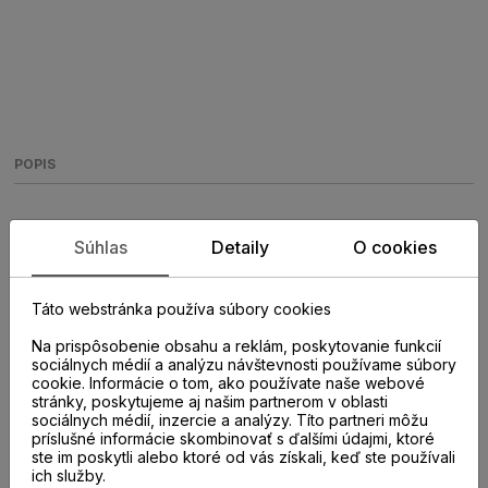
POPIS
Soklová lišta Diamant sivá B672,
Súhlas
Detaily
O cookies
XP80 - 80 x 16 mm
Táto webstránka používa súbory cookies
Vysoké biele soklové MDF parketové lišty
Na prispôsobenie obsahu a reklám, poskytovanie funkcií
sociálnych médií a analýzu návštevnosti používame súbory
cookie. Informácie o tom, ako používate naše webové
stránky, poskytujeme aj našim partnerom v oblasti
sociálnych médií, inzercie a analýzy. Títo partneri môžu
príslušné informácie skombinovať s ďalšími údajmi, ktoré
ste im poskytli alebo ktoré od vás získali, keď ste používali
ich služby.