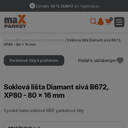
Získajte
10 % ZĽAVU
za registráciu
0
Domov
/
Parketové lišty k podlahám
/ Soklová lišta Diamant sivá B672,
XP80 - 80 x 16 mm
Pridať k obľúbeným
Parketové lišty k podlahám
Soklová lišta Diamant sivá B672,
XP80 - 80 x 16 mm
Vysoké biele soklové MDF parketové lišty