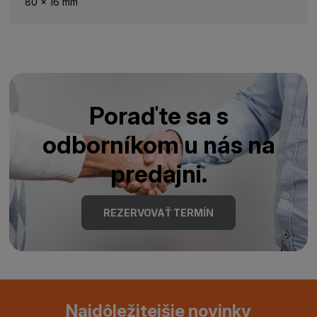
80 x 16 mm
Poraďte sa s
odborníkom u nás na
predajni.
REZERVOVAŤ TERMÍN
Najdôležitejšie novinky