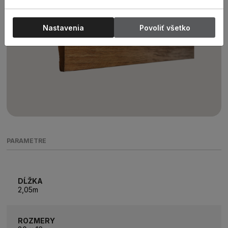
Nastavenia
Povoliť všetko
PARAMETRE
DĹŽKA
2,05m
ROZMERY