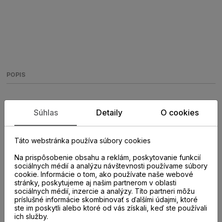
POPIS
Soklová lišta Dub európsky B639,
Súhlas
Detaily
O cookies
XP80 - 80 x 16 mm
Táto webstránka používa súbory cookies
Vysoké biele soklové MDF parketové lišty
Na prispôsobenie obsahu a reklám, poskytovanie funkcií
sociálnych médií a analýzu návštevnosti používame súbory
cookie. Informácie o tom, ako používate naše webové
stránky, poskytujeme aj našim partnerom v oblasti
sociálnych médií, inzercie a analýzy. Títo partneri môžu
príslušné informácie skombinovať s ďalšími údajmi, ktoré
ste im poskytli alebo ktoré od vás získali, keď ste používali
ich služby.