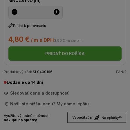
MNOŽSTVO
(
m
)
Pridať k porovnaniu
4,80 €
/ m s DPH
3,90 €
/ m bez DPH
PRIDAŤ DO KOŠÍKA
Produktový kód:
SL0400166
EAN:
1
Dodanie do 14 dní
Sledovať cenu a dostupnosť
Našli ste nižšiu cenu? My dáme lepšiu
Využite výhodné možnosti
nákupu na splátky.