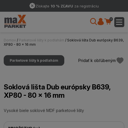
Získajte
10 % ZĽAVU
za registráciu
0
Domov
/
Parketové lišty k podlahám
/ Soklová lišta Dub európsky B639,
XP80 - 80 x 16 mm
Pridať k obľúbeným
Parketové lišty k podlahám
Soklová lišta Dub európsky B639,
XP80 - 80 x 16 mm
Vysoké biele soklové MDF parketové lišty