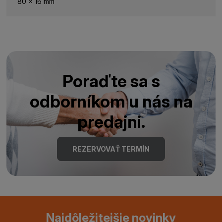
80 x 16 mm
Poraďte sa s
odborníkom u nás na
predajni.
REZERVOVAŤ TERMÍN
Najdôležitejšie novinky