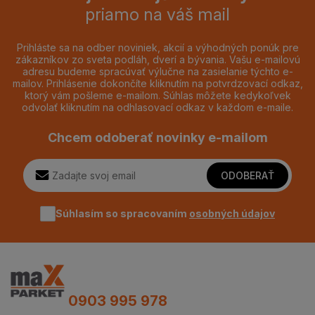
priamo na váš mail
Prihláste sa na odber noviniek, akcií a výhodných ponúk pre
zákazníkov zo sveta podláh, dverí a bývania. Vašu e-mailovú
adresu budeme spracúvať výlučne na zasielanie týchto e-
mailov. Prihlásenie dokončíte kliknutím na potvrdzovací odkaz,
ktorý vám pošleme e-mailom. Súhlas môžete kedykoľvek
odvolať kliknutím na odhlasovací odkaz v každom e-maile.
Chcem odoberať novinky e-mailom
ODOBERAŤ
Súhlasím so spracovaním
osobných údajov
0903 995 978