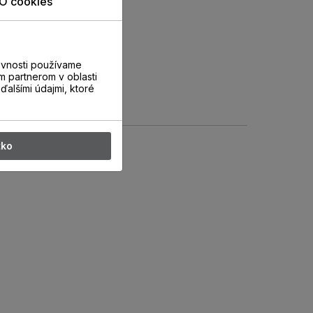
O cookies
evnosti používame
m partnerom v oblasti
ďalšími údajmi, ktoré
tko