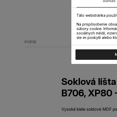
Súhlas
Táto webstránka použí
Na prispôsobenie obsah
súbory cookie. Informá
sociálnych médií, inzer
ste im poskytli alebo kt
POPIS
Soklová lišt
B706, XP80 
Vysoké biele soklové MDF par