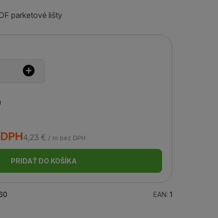
F parketové lišty
u
 DPH
4,23 €
/ m bez DPH
PRIDAŤ DO KOŠÍKA
60
EAN:
1