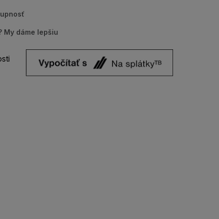
tupnosť
u? My dáme lepšiu
sti