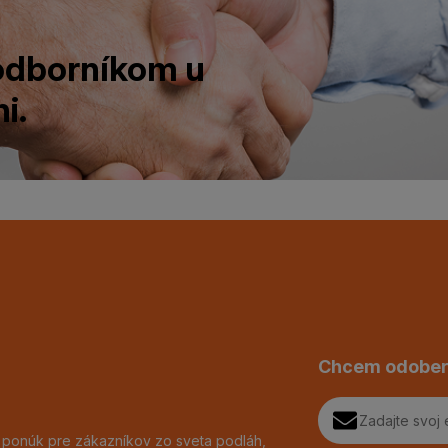
 odborníkom u
i.
Chcem odober
h ponúk pre zákazníkov zo sveta podláh,