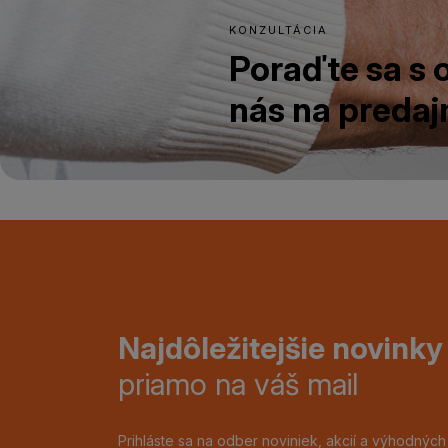
KONZULTÁCIA
Poraďte sa s
nás na predajn
Najdôležitejšie novinky
priamo na váš mail
Prihláste sa na odber noviniek, akcií a výhodnýc