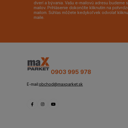
dverí a bývania. Vašu e-mailovú adresu budeme s
mailov. Prihlásenie dokončíte kliknutím na potvr
mailom. Súhlas môžete kedykoľvek odvolať klikn
maile.
0903 995 978
E-mail:
obchod@maxparket.sk