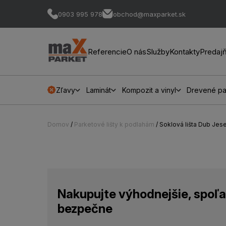
0903 995 978
obchod@maxparket.sk
Referencie
O nás
Služby
Kontakty
Predaj
Zľavy
Laminát
Kompozit a vinyl
Drevené pa
Domov
/
Parketové lišty k podlahám
/ Soklová lišta Dub Je
Nakupujte výhodnejšie, spoľa
bezpečne