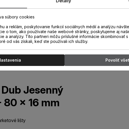
Detaily
va súbory cookies
u a reklám, poskytovanie funkcií sociálnych médií a analýzu návšt
cie o tom, ako používate naše webové stránky, poskytujeme aj naši
cie a analýzy. Títo partneri môžu príslušné informácie skombinovať s 
oré od vás získali, keď ste používali ich služby.
Nastavenia
Povoliť vše
a Dub Jesenný
- 80 x 16 mm
ketové lišty