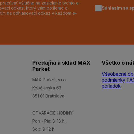
pracúvať výlučne na zasielanie týchto e-
Súhlasím so s
dzovací odkaz, ktorý vám pošleme e-
utím na odhlasovací odkaz v každom e-
Predajňa a sklad MAX
Všetko o ná
Parket
Všeobecné ob
podmienky
FA
MAX Parket, s.r.o.
poriadok
Kopčianska 63
851 01 Bratislava
OTVÁRACIE HODINY:
Pon - Pia: 8-18 h.
Sob: 9-12 h.