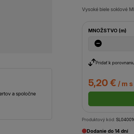
Vysoké biele soklové MD
MNOŽSTVO
(
m
)
Pridať k porovnani
5,20 €
/ m s
ertov a spoločne
Produktový kód:
SL04001
Dodanie do 14 dní