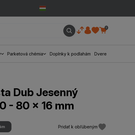
0
y
Parketová chémia
Doplnky k podlahám
Dvere
šta Dub Jesenný
0 - 80 x 16 mm
Pridať k obľúbeným
hám