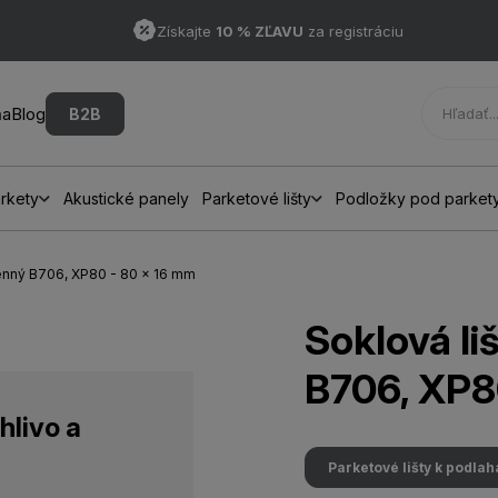
Získajte
10 % ZĽAVU
za registráciu
ňa
Blog
B2B
rkety
Akustické panely
Parketové lišty
Podložky pod parket
senný B706, XP80 - 80 x 16 mm
Soklová li
B706, XP8
hlivo a
Parketové lišty k podla