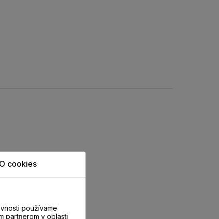
O cookies
evnosti používame
m partnerom v oblasti