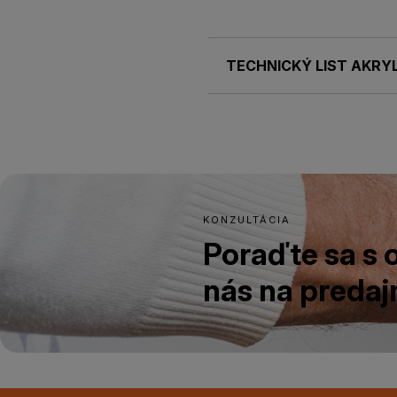
TECHNICKÝ LIST AKRY
KONZULTÁCIA
Poraďte sa s
nás na predajn