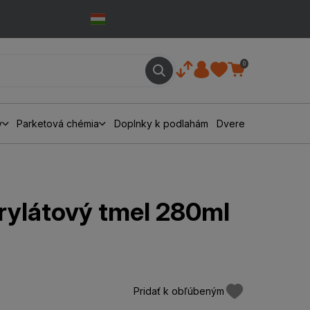
0
y
Parketová chémia
Doplnky k podlahám
Dvere
rylátový tmel 280ml
Pridať k obľúbeným