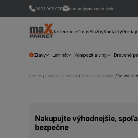
0903 995 978
obchod@maxparket.sk
Referencie
O nás
Služby
Kontakty
Predaj
Zľavy
Laminát
Kompozit a vinyl
Drevené pa
Domov
/
Parketová chémia
/
Tmely k podlahám
/ Soudal Ak
Nakupujte výhodnejšie, spoľa
bezpečne