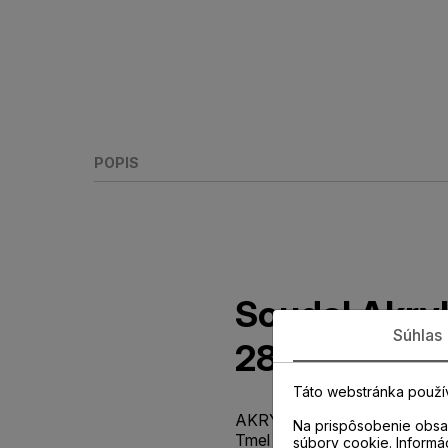
POPIS
Soudal Akry
Súhlas
280ml HNE
Táto webstránka použí
AKRYLÁTOVÝ TMEL Pretierateľ
Na prispôsobenie obsah
Tmel na báze akrylátu na tmele
súbory cookie. Informá