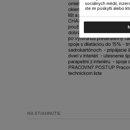
omietkach, kútové spoje stie
sociálnych médií, inzer
ste im poskytli alebo kt
okien a dverí, schodov, podl
líšt a pod. Po vyzretí je preti
CHARAKTERISTIKA PRODUKT
použiteľný - farebne stály, p
dobrá priľnavosť k poréznym
po vytvrdnutí pretierateľný
spoje s dilatáciou do 15% - tm
sadrokartónoch - pripájacie 
dverí v interiéri - utesnenie
parapetmi z interiéru - spoje d
PRACOVNÝ POSTUP Pracovný
technickom liste
NA STIAHNUTIE