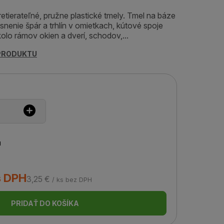
rateľné, pružne plastické tmely. Tmel na báze
esnenie špár a trhlín v omietkach, kútové spoje
kolo rámov okien a dverí, schodov,...
 PRODUKTU
u
s DPH
3,25 €
/ ks bez DPH
PRIDAŤ DO KOŠÍKA