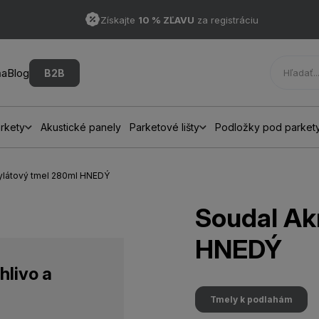
Získajte
10 % ZĽAVU
za registráciu
ňa
Blog
B2B
rkety
Akustické panely
Parketové lišty
Podložky pod parket
rylátový tmel 280ml HNEDÝ
Soudal Ak
HNEDÝ
hlivo a
Tmely k podlahám