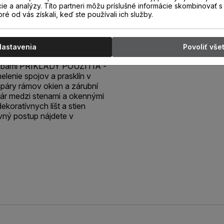
n a stropov, špáry okolo rámov
cie a analýzy. Títo partneri môžu príslušné informácie skombinovať s 
oré od vás získali, keď ste používali ich služby.
ahových a iných dekoratívnych
erateľný bežnými farbami.
U - veľmi jednoducho
o vytvrdnutí vodeodolný - veľmi
Nastavenia
Povoliť vše
 aj neporéznym materiálom -
 farbami PRÍKLADY POUŽITIA -
elenie spojov a prasklín v
špáry rámov okien a zárubní
 špár medzi stenami a okennými
ekoratívnych líšt a stien
 postup nájdete v