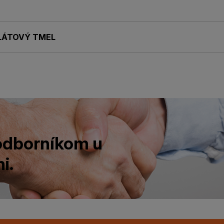
LÁTOVÝ TMEL
 odborníkom u
i.