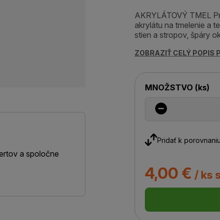
AKRYLÁTOVÝ TMEL Pretie
akrylátu na tmelenie a t
stien a stropov, špáry o
ZOBRAZIŤ CELÝ POPIS
MNOŽSTVO
(
ks
)
Pridať k porovnani
ertov a spoločne
4,00 €
/ ks 