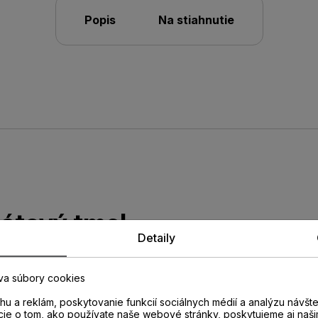
Popis
Na stiahnutie
látový tmel
Detaily
DÝ
va súbory cookies
né, pružne plastické tmely.
u a reklám, poskytovanie funkcií sociálnych médií a analýzu návšt
nie a tesnenie špár a trhlín v
cie o tom, ako používate naše webové stránky, poskytujeme aj naši