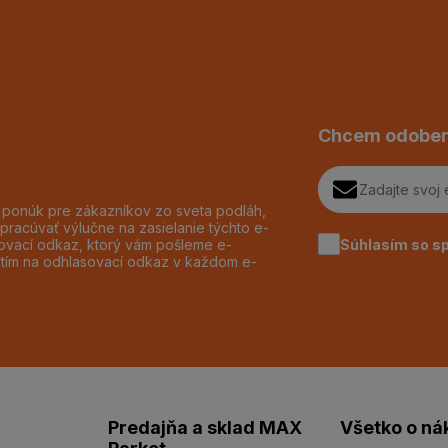
Chcem odober
h ponúk pre zákazníkov zo sveta podláh,
pracúvať výlučne na zasielanie týchto e-
Súhlasím so s
dzovací odkaz, ktorý vám pošleme e-
utím na odhlasovací odkaz v každom e-
Predajňa a sklad MAX
Všetko o ná