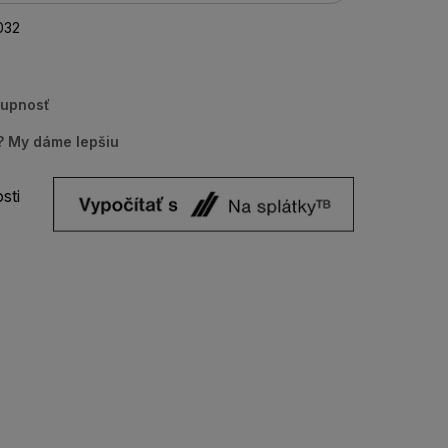
032
tupnosť
u? My dáme lepšiu
sti