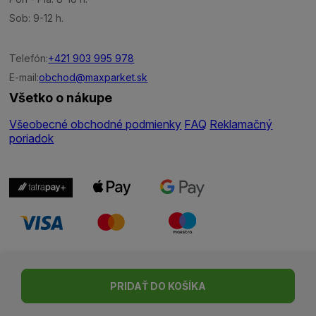
Sob: 9-12 h.
Telefón:
+421 903 995 978
E-mail:
obchod@maxparket.sk
Všetko o nákupe
Všeobecné obchodné podmienky
FAQ
Reklamačný
poriadok
Nastavenie cookies
| © Všetky práva vyhradené | Made with ♥
PRIDAŤ DO KOŠÍKA
by
Madviso