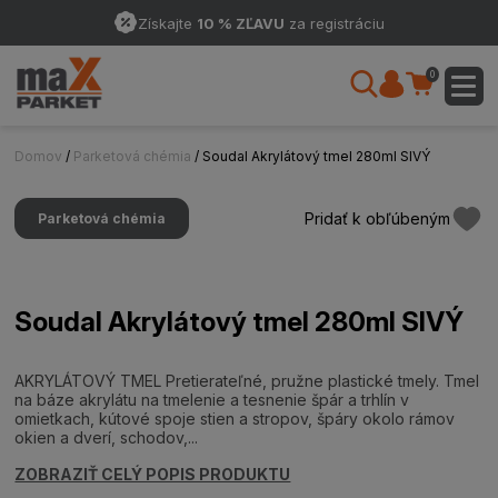
Získajte
10 % ZĽAVU
za registráciu
0
Domov
/
Parketová chémia
/ Soudal Akrylátový tmel 280ml SIVÝ
Pridať k obľúbeným
Parketová chémia
Soudal Akrylátový tmel 280ml SIVÝ
AKRYLÁTOVÝ TMEL Pretierateľné, pružne plastické tmely. Tmel
na báze akrylátu na tmelenie a tesnenie špár a trhlín v
omietkach, kútové spoje stien a stropov, špáry okolo rámov
okien a dverí, schodov,...
ZOBRAZIŤ CELÝ POPIS PRODUKTU