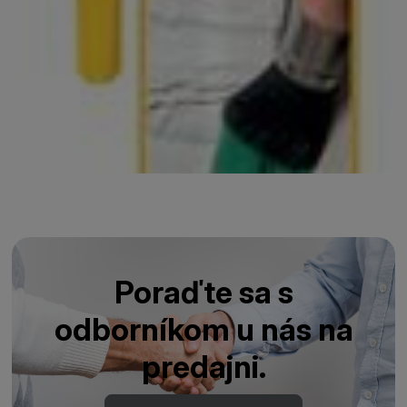
Poraďte sa s
odborníkom u nás na
predajni.