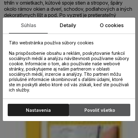
trhlín v omietkach, kútové spoje stien a stropov, špáry
okolo rámov okien a dverí, schodov, podlahových a iných
dekoratívnych líšt a pod. Po vyzretí je pretierateľný
bežnými farbami. CHARAKTERISTIKA PRODUKTU -
Súhlas
Detaily
O cookies
veľmi jednoducho použiteľný - farebne stály, po vytvrdnutí
vodeodolný - veľmi dobrá priľnavosť k poréznym aj
neporéznym materiálom - po vytvrdnutí pretierateľný
Táto webstránka používa súbory cookies
farbami PRÍKLADY POUŽITIA - spoje s dilatáciou do 15%
- tmelenie spojov a prasklín v sadrokartónoch - pripájacie
Na prispôsobenie obsahu a reklám, poskytovanie funkcií
špáry rámov okien a zárubní dverí v interiéri - utesnenie
sociálnych médií a analýzu návštevnosti používame súbory
cookie. Informácie o tom, ako používate naše webové
špár medzi stenami a okennými parapetmi z interiéru -
stránky, poskytujeme aj našim partnerom v oblasti
spoje dekoratívnych líšt a stien PRACOVNÝ POSTUP
sociálnych médií, inzercie a analýzy. Títo partneri môžu
Pracovný postup nájdete v technickom liste
príslušné informácie skombinovať s ďalšími údajmi, ktoré
ste im poskytli alebo ktoré od vás získali, keď ste používali
ich služby.
Nastavenia
Povoliť všetko