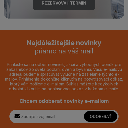
REZERVOVAŤ TERMÍN
Najdôležitejšie novinky
priamo na váš mail
Prihláste sa na odber noviniek, akcií a výhodných ponúk pre
zákazníkov zo sveta podláh, dverí a bývania. Vašu e-mailovú
adresu budeme spracúvať výlučne na zasielanie týchto e-
mailov. Prihlásenie dokončíte kliknutím na potvrdzovací odkaz,
ktorý vám pošleme e-mailom. Súhlas môžete kedykoľvek
odvolať kliknutím na odhlasovací odkaz v každom e-maile.
Chcem odoberať novinky e-mailom
ODOBERAŤ