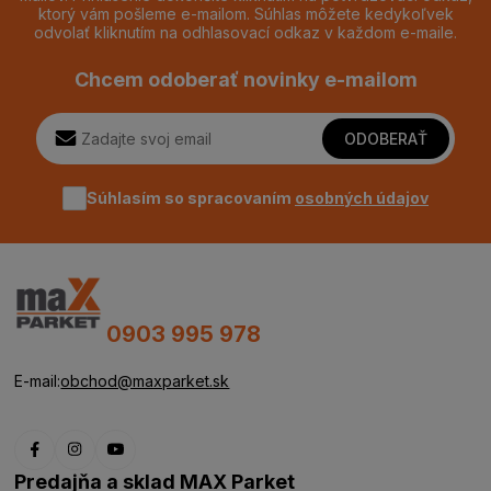
ktorý vám pošleme e-mailom. Súhlas môžete kedykoľvek
odvolať kliknutím na odhlasovací odkaz v každom e-maile.
Chcem odoberať novinky e-mailom
ODOBERAŤ
Súhlasím so spracovaním
osobných údajov
0903 995 978
E-mail:
obchod@maxparket.sk
Predajňa a sklad MAX Parket