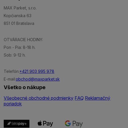
MAX Parket, s.r.o.
Kopčianska 63
851 01 Bratislava
OTVÁRACIE HODINY:
Pon - Pia: 8-18 h.
Sob: 9-12 h.
Telefón:
+421 903 995 978
E-mail:
obchod@maxparket.sk
Všetko o nákupe
Všeobecné obchodné podmienky
FAQ
Reklamačný
poriadok