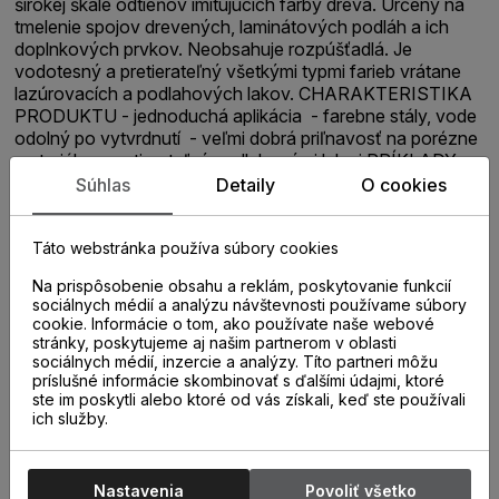
širokej škále odtieňov imitujúcich farby dreva. Určený na
tmelenie spojov drevených, laminátových podláh a ich
doplnkových prvkov. Neobsahuje rozpúšťadlá. Je
vodotesný a pretierateľný všetkými typmi farieb vrátane
lazúrovacích a podlahových lakov. CHARAKTERISTIKA
PRODUKTU - jednoduchá aplikácia - farebne stály, vode
odolný po vytvrdnutí - veľmi dobrá priľnavosť na porézne
materiály - pretierateľný podlahovými lakmi PRÍKLADY
POUŽITIA - tmelenie spojov s pohybom do 15% - spoje
Súhlas
Detaily
O cookies
obvodových podlahových líšt - tmelenie spojov medzi
drevenými parketami (mozaikové aj veľkoplošné) -
Táto webstránka používa súbory cookies
spojovací tmel medzi prvkami drevených podláh a stenami
PRACOVNÝ POSTUP Pracovný postup nájdete v
Na prispôsobenie obsahu a reklám, poskytovanie funkcií
technickom liste
sociálnych médií a analýzu návštevnosti používame súbory
cookie. Informácie o tom, ako používate naše webové
stránky, poskytujeme aj našim partnerom v oblasti
sociálnych médií, inzercie a analýzy. Títo partneri môžu
príslušné informácie skombinovať s ďalšími údajmi, ktoré
ste im poskytli alebo ktoré od vás získali, keď ste používali
ich služby.
Nastavenia
Povoliť všetko