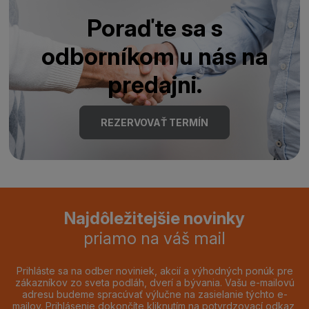
Poraďte sa s
odborníkom u nás na
predajni.
REZERVOVAŤ TERMÍN
Najdôležitejšie novinky
priamo na váš mail
Prihláste sa na odber noviniek, akcií a výhodných ponúk pre
zákazníkov zo sveta podláh, dverí a bývania. Vašu e-mailovú
adresu budeme spracúvať výlučne na zasielanie týchto e-
mailov. Prihlásenie dokončíte kliknutím na potvrdzovací odkaz,