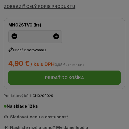
ZOBRAZIŤ CELÝ POPIS PRODUKTU
MNOŽSTVO
(
ks
)
Pridať k porovnaniu
4,90 €
/ ks s DPH
3,98 €
/ ks bez DPH
PRIDAŤ DO KOŠÍKA
Produktový kód:
CH0200029
Na sklade 12 ks
Sledovať cenu a dostupnosť
Našli ste nižšiu cenu? My dáme lepšiu