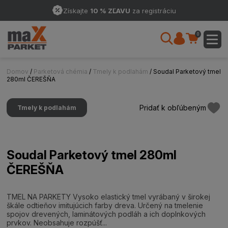
Získajte
10 % ZĽAVU
za registráciu
0
Domov
/
Parketová chémia
/
Tmely k podlahám
/ Soudal Parketový tmel
280ml ČEREŠŇA
Pridať k obľúbeným
Tmely k podlahám
Soudal Parketový tmel 280ml
ČEREŠŇA
TMEL NA PARKETY Vysoko elastický tmel vyrábaný v širokej
škále odtieňov imitujúcich farby dreva. Určený na tmelenie
spojov drevených, laminátových podláh a ich doplnkových
prvkov. Neobsahuje rozpúšť...