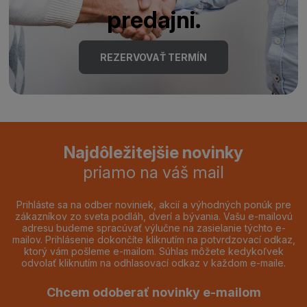
predajni.
REZERVOVAŤ TERMÍN
Najdôležitejšie novinky
priamo na váš mail
Prihláste sa na odber noviniek, akcií a výhodných ponúk pre
zákazníkov zo sveta podláh, dverí a bývania. Vašu e-mailovú
adresu budeme spracúvať výlučne na zasielanie týchto e-
mailov. Prihlásenie dokončíte kliknutím na potvrdzovací odkaz,
ktorý vám pošleme e-mailom. Súhlas môžete kedykoľvek
odvolať kliknutím na odhlasovací odkaz v každom e-maile.
Chcem odoberať novinky e-mailom