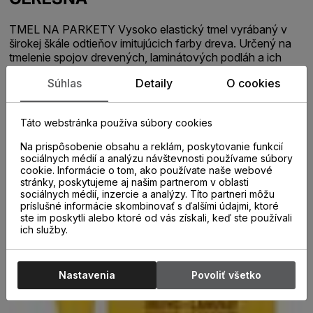
TMEL NA PARKETY Vysoko elastický tmel vyrábaný v
širokej škále odtieňov imitujúcich farby dreva. Určený na
tmelenie spojov drevených, laminátových podláh a ich
doplnkových prvkov. Neobsahuje rozpúšťadlá. Je
Súhlas
Detaily
O cookies
vodotesný a pretierateľný všetkými typmi farieb vrátane
lazúrovacích a podlahových lakov. CHARAKTERISTIKA
PRODUKTU - jednoduchá aplikácia - farebne stály, vode
Táto webstránka používa súbory cookies
odolný po vytvrdnutí - veľmi dobrá priľnavosť na porézne
materiály - pretierateľný podlahovými lakmi PRÍKLADY
Na prispôsobenie obsahu a reklám, poskytovanie funkcií
POUŽITIA - tmelenie spojov s pohybom do 15% - spoje
sociálnych médií a analýzu návštevnosti používame súbory
obvodových podlahových líšt - tmelenie spojov medzi
cookie. Informácie o tom, ako používate naše webové
stránky, poskytujeme aj našim partnerom v oblasti
drevenými parketami (mozaikové aj veľkoplošné) -
sociálnych médií, inzercie a analýzy. Títo partneri môžu
spojovací tmel medzi prvkami drevených podláh a stenami
príslušné informácie skombinovať s ďalšími údajmi, ktoré
PRACOVNÝ POSTUP Pracovný postup nájdete v
ste im poskytli alebo ktoré od vás získali, keď ste používali
technickom liste
ich služby.
Nastavenia
Povoliť všetko