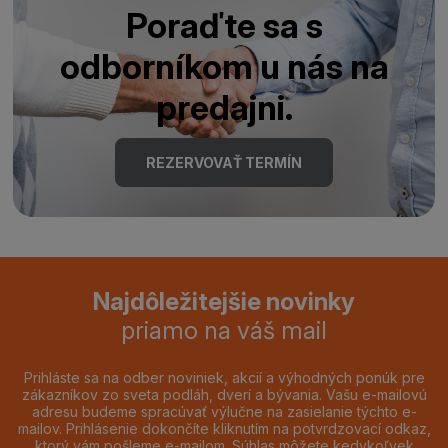
Poraďte sa s
odborníkom u nás na
predajni.
REZERVOVAŤ TERMÍN
Najdôležitejšie novinky
priamo na váš mail
Prihláste sa na odber noviniek, akcií a výhodných ponúk pre
zákazníkov zo sveta podláh, dverí a bývania. Vašu e-mailovú
adresu budeme spracúvať výlučne na zasielanie týchto e-
mailov. Prihlásenie dokončíte kliknutím na potvrdzovací odkaz,
ktorý vám pošleme e-mailom. Súhlas môžete kedykoľvek