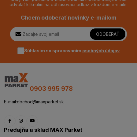
odvolať kliknutím na odhlasovací odkaz v každom e-maile.
Chcem odoberať novinky e-mailom
ODOBERAŤ
Súhlasím so spracovaním
osobných údajov
0903 995 978
E-mail:
obchod@maxparket.sk
Predajňa a sklad MAX Parket