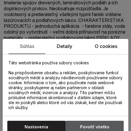
tmelenie spojov drevených, laminátových podláh a ich
doplnkových prvkov. Neobsahuje rozpúšťadlá. Je
vodotesný a pretierateľný všetkými typmi farieb vrátane
lazúrovacích a podlahových lakov. CHARAKTERISTIKA
PRODUKTU - jednoduchá aplikácia - farebne stály, vode
odolný po vytvrdnutí - veľmi dobrá priľnavosť na porézne
materiály - pretierateľný podlahovými lakmi PRÍKLADY
POUŽITIA - tmelenie spojov s pohybom do 15% - spoje
Súhlas
Detaily
O cookies
obvodových podlahových líšt - tmelenie spojov medzi
drevenými parketami (mozaikové aj veľkoplošné) -
spojovací tmel medzi prvkami drevených podláh a stenami
Táto webstránka používa súbory cookies
PRACOVNÝ POSTUP Pracovný postup nájdete v
technickom liste
Na prispôsobenie obsahu a reklám, poskytovanie funkcií
sociálnych médií a analýzu návštevnosti používame súbory
cookie. Informácie o tom, ako používate naše webové
stránky, poskytujeme aj našim partnerom v oblasti
sociálnych médií, inzercie a analýzy. Títo partneri môžu
príslušné informácie skombinovať s ďalšími údajmi, ktoré
ste im poskytli alebo ktoré od vás získali, keď ste používali
ich služby.
Nastavenia
Povoliť všetko