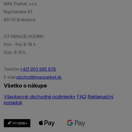
MAX Parket, s.r.o.
Kopčianska 63
851 01 Bratislava
OTVÁRACIE HODINY:
Pon - Pia: 8-18 h.
Sob: 9-12 h.
Telefón:
+421 903 995 978
E-mail:
obchod@maxparket.sk
Všetko o nákupe
Všeobecné obchodné podmienky
FAQ
Reklamačný
poriadok