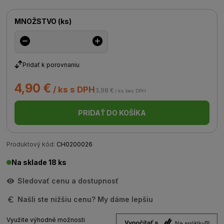
MNOŽSTVO
(
ks
)
Pridať k porovnaniu
4,90 €
/ ks s DPH
3,98 €
/ ks bez DPH
PRIDAŤ DO KOŠÍKA
Produktový kód:
CH0200026
Na sklade 18 ks
Sledovať cenu a dostupnosť
Našli ste nižšiu cenu? My dáme lepšiu
Využite výhodné možnosti