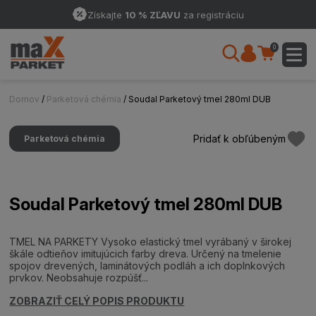
Získajte
10 % ZĽAVU
za registráciu
0
Domov
/
Parketová chémia
/ Soudal Parketový tmel 280ml DUB
Pridať k obľúbeným
Parketová chémia
Soudal Parketový tmel 280ml DUB
TMEL NA PARKETY Vysoko elastický tmel vyrábaný v širokej
škále odtieňov imitujúcich farby dreva. Určený na tmelenie
spojov drevených, laminátových podláh a ich doplnkových
prvkov. Neobsahuje rozpúšť...
ZOBRAZIŤ CELÝ POPIS PRODUKTU