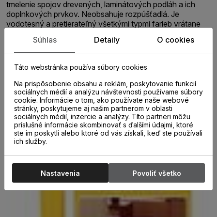
tmelenie spojov drevených, laminátových podláh a ich
doplnkových prvkov. Neobsahuje rozpúšťadlá. Je
vodotesný a pretierateľný všetkými typmi farieb vrátane
lazúrovacích a podlahových lakov. CHARAKTERISTIKA
Súhlas
Detaily
O cookies
PRODUKTU - jednoduchá aplikácia - farebne stály, vode
odolný po vytvrdnutí - veľmi dobrá priľnavosť na porézne
materiály - pretierateľný podlahovými lakmi PRÍKLADY
Táto webstránka používa súbory cookies
POUŽITIA - tmelenie spojov s pohybom do 15% - spoje
obvodových podlahových líšt - tmelenie spojov medzi
Na prispôsobenie obsahu a reklám, poskytovanie funkcií
drevenými parketami (mozaikové aj veľkoplošné) -
sociálnych médií a analýzu návštevnosti používame súbory
cookie. Informácie o tom, ako používate naše webové
spojovací tmel medzi prvkami drevených podláh a stenami
stránky, poskytujeme aj našim partnerom v oblasti
PRACOVNÝ POSTUP Pracovný postup nájdete v
sociálnych médií, inzercie a analýzy. Títo partneri môžu
technickom liste
príslušné informácie skombinovať s ďalšími údajmi, ktoré
ste im poskytli alebo ktoré od vás získali, keď ste používali
ich služby.
Nastavenia
Povoliť všetko