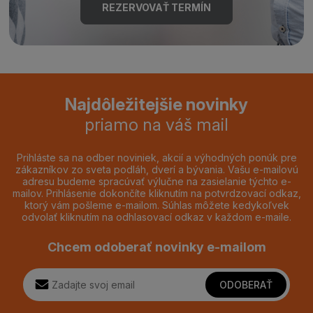
REZERVOVAŤ TERMÍN
Najdôležitejšie novinky
priamo na váš mail
Prihláste sa na odber noviniek, akcií a výhodných ponúk pre
zákazníkov zo sveta podláh, dverí a bývania. Vašu e-mailovú
adresu budeme spracúvať výlučne na zasielanie týchto e-
mailov. Prihlásenie dokončíte kliknutím na potvrdzovací odkaz,
ktorý vám pošleme e-mailom. Súhlas môžete kedykoľvek
odvolať kliknutím na odhlasovací odkaz v každom e-maile.
Chcem odoberať novinky e-mailom
ODOBERAŤ