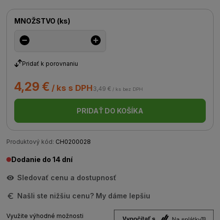
MNOŽSTVO
(
ks
)
Pridať k porovnaniu
4,29 €
/ ks s DPH
3,49 €
/ ks bez DPH
PRIDAŤ DO KOŠÍKA
Produktový kód:
CH0200028
Dodanie do 14 dní
Sledovať cenu a dostupnosť
Našli ste nižšiu cenu? My dáme lepšiu
Využite výhodné možnosti