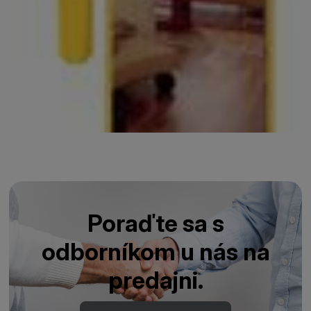
Poraďte sa s
odborníkom u nás na
predajni.