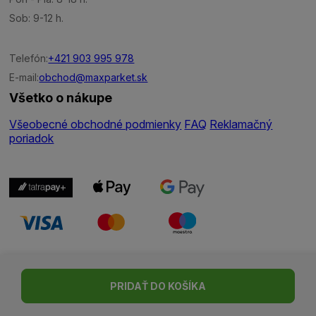
Sob: 9-12 h.
Telefón:
+421 903 995 978
E-mail:
obchod@maxparket.sk
Všetko o nákupe
Všeobecné obchodné podmienky
FAQ
Reklamačný
poriadok
Nastavenie cookies
| © Všetky práva vyhradené | Made with ♥
PRIDAŤ DO KOŠÍKA
by
Madviso