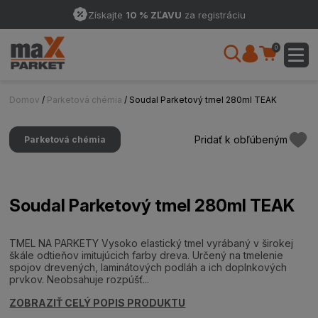
Získajte
10 % ZĽAVU
za registráciu
0
Domov
/
Parketová chémia
/ Soudal Parketový tmel 280ml TEAK
Pridať k obľúbeným
Parketová chémia
Soudal Parketový tmel 280ml TEAK
TMEL NA PARKETY Vysoko elastický tmel vyrábaný v širokej
škále odtieňov imitujúcich farby dreva. Určený na tmelenie
spojov drevených, laminátových podláh a ich doplnkových
prvkov. Neobsahuje rozpúšť...
ZOBRAZIŤ CELÝ POPIS PRODUKTU