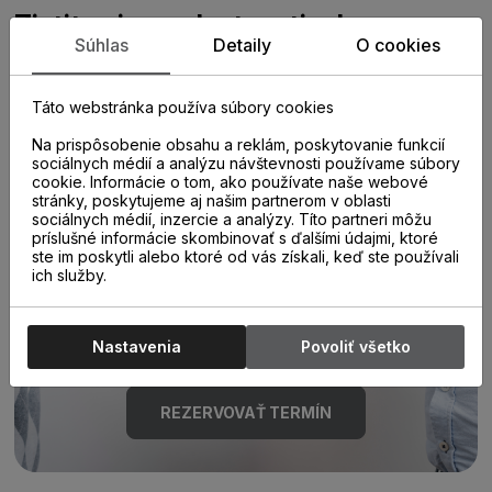
Zistite viac o vlastnostiach
Súhlas
Detaily
O cookies
produktu
Táto webstránka používa súbory cookies
Na prispôsobenie obsahu a reklám, poskytovanie funkcií
sociálnych médií a analýzu návštevnosti používame súbory
cookie. Informácie o tom, ako používate naše webové
stránky, poskytujeme aj našim partnerom v oblasti
sociálnych médií, inzercie a analýzy. Títo partneri môžu
príslušné informácie skombinovať s ďalšími údajmi, ktoré
Poraďte sa s
ste im poskytli alebo ktoré od vás získali, keď ste používali
ich služby.
odborníkom u nás na
predajni.
Nastavenia
Povoliť všetko
REZERVOVAŤ TERMÍN