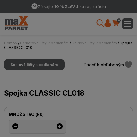
Získajte
10 % ZĽAVU
za registráciu
0
Domov
/
Parketové lišty k podlahám
/
Soklové lišty k podlahám
/ Spojka
CLASSIC CL018
Pridať k obľúbeným
Soklové lišty k podlahám
Spojka CLASSIC CL018
MNOŽSTVO
(
ks
)