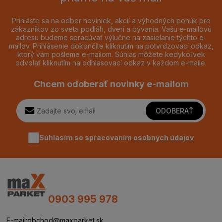
Prihláste sa na odber noviniek, akcií a výhodných ponúk pre
zákazníkov zo sveta podláh, dverí a bývania. Vašu e-mailovú
adresu budeme spracúvať výlučne na zasielanie týchto e-
mailov. Prihlásenie dokončíte kliknutím na potvrdzovací odkaz,
ktorý vám pošleme e-mailom. Súhlas môžete kedykoľvek
odvolať kliknutím na odhlasovací odkaz v každom e-maile.
Chcem odoberať novinky e-mailom
ODOBERAŤ
Súhlasím so spracovaním
osobných údajov
0903 995 978
E-mail:
obchod@maxparket.sk