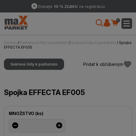
Získajte
10 % ZĽAVU
za registráciu
0
Domov
/
Parketové lišty k podlahám
/
Soklové lišty k podlahám
/ Spojka
EFFECTA EF005
Pridať k obľúbeným
Soklové lišty k podlahám
Spojka EFFECTA EF005
MNOŽSTVO
(
ks
)