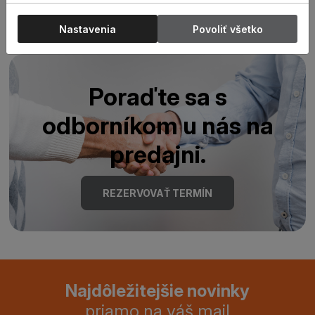
Nastavenia
Povoliť všetko
Poraďte sa s
odborníkom u nás na
predajni.
REZERVOVAŤ TERMÍN
Najdôležitejšie novinky
priamo na váš mail