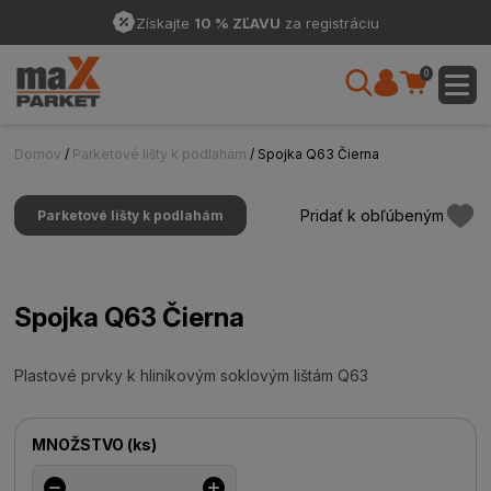
Získajte
10 % ZĽAVU
za registráciu
0
Domov
/
Parketové lišty k podlahám
/ Spojka Q63 Čierna
Pridať k obľúbeným
Parketové lišty k podlahám
Spojka Q63 Čierna
Plastové prvky k hliníkovým soklovým lištám Q63
MNOŽSTVO
(
ks
)