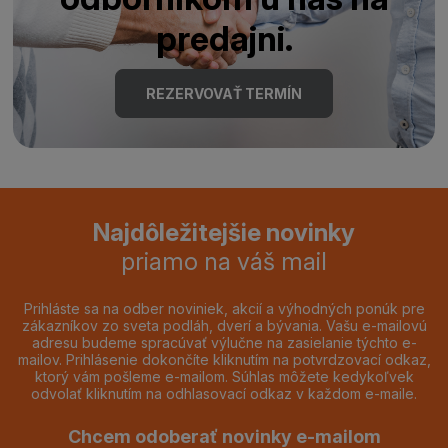
predajni.
REZERVOVAŤ TERMÍN
Najdôležitejšie novinky
priamo na váš mail
Prihláste sa na odber noviniek, akcií a výhodných ponúk pre
zákazníkov zo sveta podláh, dverí a bývania. Vašu e-mailovú
adresu budeme spracúvať výlučne na zasielanie týchto e-
mailov. Prihlásenie dokončíte kliknutím na potvrdzovací odkaz,
ktorý vám pošleme e-mailom. Súhlas môžete kedykoľvek
odvolať kliknutím na odhlasovací odkaz v každom e-maile.
Chcem odoberať novinky e-mailom