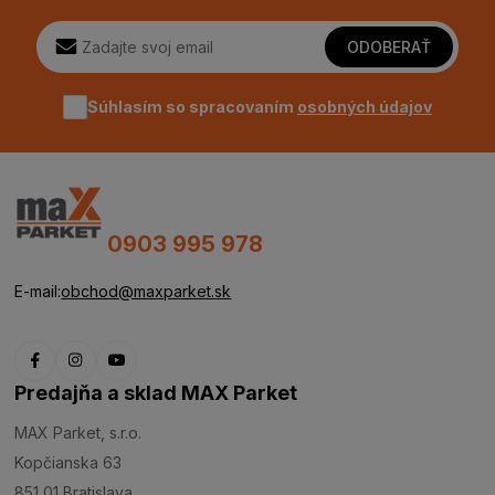
ODOBERAŤ
Súhlasím so spracovaním
osobných údajov
0903 995 978
E-mail:
obchod@maxparket.sk
Predajňa a sklad MAX Parket
MAX Parket, s.r.o.
Kopčianska 63
851 01 Bratislava