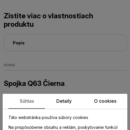
Zistite viac o vlastnostiach
produktu
Popis
POPIS
Spojka Q63 Čierna
Plastové prvky k hliníkovým soklovým lištám Q63
Súhlas
Detaily
O cookies
Táto webstránka používa súbory cookies
Na prispôsobenie obsahu a reklám, poskytovanie funkcií