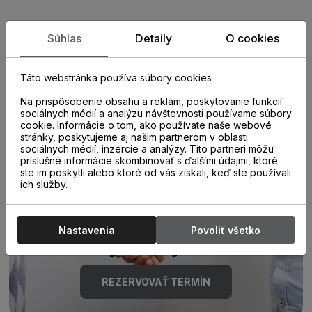
Zistite viac o vlastnostiach
Súhlas
Detaily
O cookies
produktu
Táto webstránka používa súbory cookies
Na prispôsobenie obsahu a reklám, poskytovanie funkcií
sociálnych médií a analýzu návštevnosti používame súbory
cookie. Informácie o tom, ako používate naše webové
stránky, poskytujeme aj našim partnerom v oblasti
sociálnych médií, inzercie a analýzy. Títo partneri môžu
príslušné informácie skombinovať s ďalšími údajmi, ktoré
ste im poskytli alebo ktoré od vás získali, keď ste používali
Poraďte sa s
ich služby.
odborníkom u nás na
Nastavenia
Povoliť všetko
predajni.
REZERVOVAŤ TERMÍN