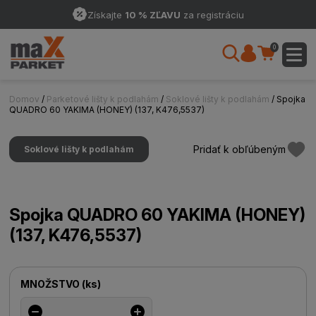
Získajte
10 % ZĽAVU
za registráciu
0
Domov
/
Parketové lišty k podlahám
/
Soklové lišty k podlahám
/ Spojka
QUADRO 60 YAKIMA (HONEY) (137, K476,5537)
Pridať k obľúbeným
Soklové lišty k podlahám
Spojka QUADRO 60 YAKIMA (HONEY)
(137, K476,5537)
MNOŽSTVO
(
ks
)