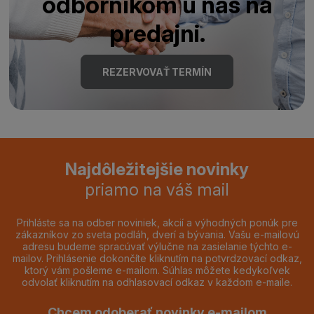
odborníkom u nás na
predajni.
REZERVOVAŤ TERMÍN
Najdôležitejšie novinky
priamo na váš mail
Prihláste sa na odber noviniek, akcií a výhodných ponúk pre
zákazníkov zo sveta podláh, dverí a bývania. Vašu e-mailovú
adresu budeme spracúvať výlučne na zasielanie týchto e-
mailov. Prihlásenie dokončíte kliknutím na potvrdzovací odkaz,
ktorý vám pošleme e-mailom. Súhlas môžete kedykoľvek
odvolať kliknutím na odhlasovací odkaz v každom e-maile.
Chcem odoberať novinky e-mailom