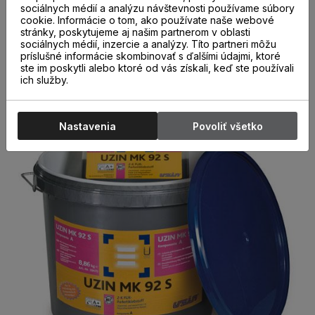
sociálnych médií a analýzu návštevnosti používame súbory
tiež na savé a nesavé podklady, vrátane keramických
cookie. Informácie o tom, ako používate naše webové
dlaždíc, kamenných podláh a kovu. Je odolné voči šmyku
stránky, poskytujeme aj našim partnerom v oblasti
a tvrdo elastické. Je vhodné aj pre podlahové kúrenie. Len
sociálnych médií, inzercie a analýzy. Títo partneri môžu
pre interiéry. Spotreba : 1000 - 1200 g/m2 / B11
príslušné informácie skombinovať s ďalšími údajmi, ktoré
ste im poskytli alebo ktoré od vás získali, keď ste používali
ich služby.
Nastavenia
Povoliť všetko