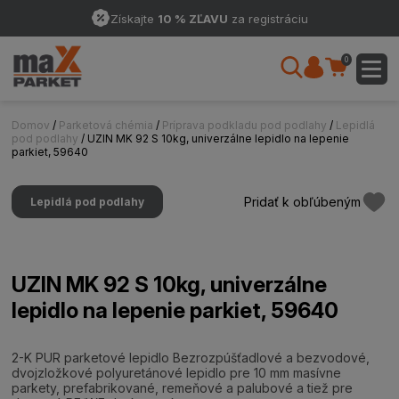
Získajte
10 % ZĽAVU
za registráciu
0
Domov
/
Parketová chémia
/
Príprava podkladu pod podlahy
/
Lepidlá
pod podlahy
/ UZIN MK 92 S 10kg, univerzálne lepidlo na lepenie
parkiet, 59640
Pridať k obľúbeným
Lepidlá pod podlahy
UZIN MK 92 S 10kg, univerzálne
lepidlo na lepenie parkiet, 59640
2-K PUR parketové lepidlo Bezrozpúšťadlové a bezvodové,
dvojzložkové polyuretánové lepidlo pre 10 mm masívne
parkety, prefabrikované, remeňové a palubové a tiež pre