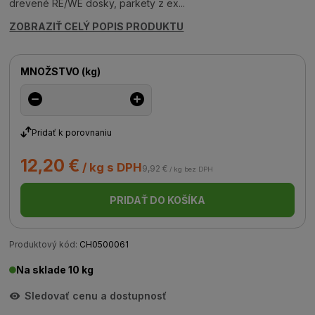
drevené RE/WE dosky, parkety z ex...
ZOBRAZIŤ CELÝ POPIS PRODUKTU
MNOŽSTVO
(
kg
)
Pridať k porovnaniu
12,20 €
/ kg s DPH
9,92 €
/ kg bez DPH
PRIDAŤ DO KOŠÍKA
Produktový kód:
CH0500061
Na sklade 10 kg
Sledovať cenu a dostupnosť