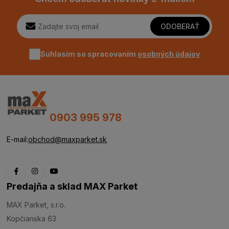
ODOBERAŤ
Súhlasím so spracovaním
osobných údajov
0903 995 978
E-mail:
obchod@maxparket.sk
Predajňa a sklad MAX Parket
MAX Parket, s.r.o.
Kopčianska 63