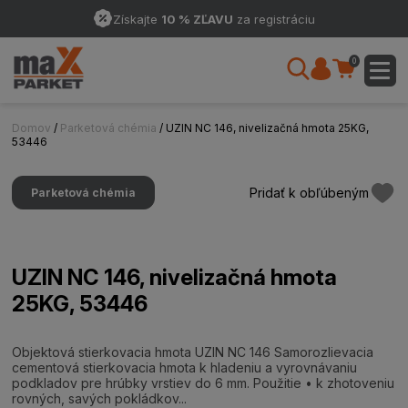
Získajte
10 % ZĽAVU
za registráciu
0
Domov
/
Parketová chémia
/ UZIN NC 146, nivelizačná hmota 25KG,
53446
Pridať k obľúbeným
Parketová chémia
UZIN NC 146, nivelizačná hmota
25KG, 53446
Objektová stierkovacia hmota UZIN NC 146 Samorozlievacia
cementová stierkovacia hmota k hladeniu a vyrovnávaniu
podkladov pre hrúbky vrstiev do 6 mm. Použitie • k zhotoveniu
rovných, savých pokládkov...