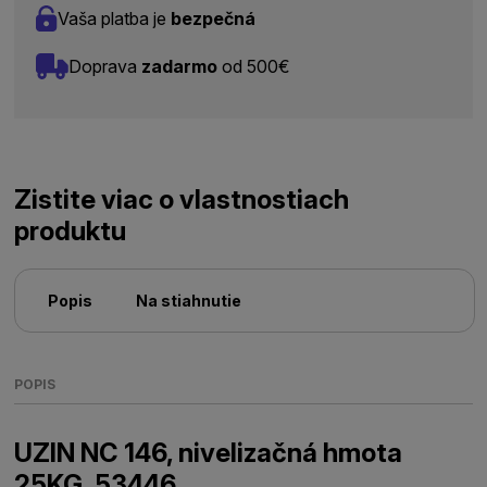
Vaša platba je
bezpečná
Doprava
zadarmo
od 500€
Zistite viac o vlastnostiach
produktu
Popis
Na stiahnutie
POPIS
UZIN NC 146, nivelizačná hmota
25KG, 53446