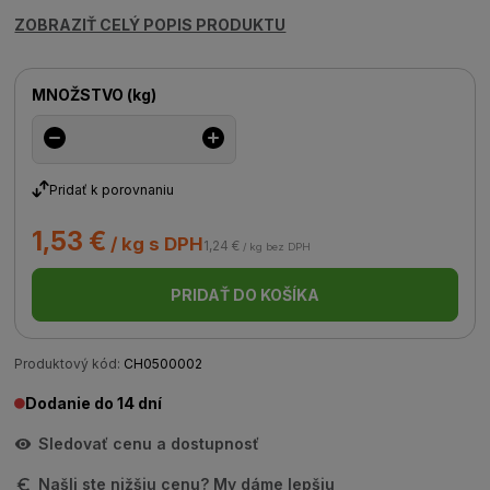
ZOBRAZIŤ CELÝ POPIS PRODUKTU
MNOŽSTVO
(
kg
)
Pridať k porovnaniu
1,53 €
/ kg s DPH
1,24 €
/ kg bez DPH
PRIDAŤ DO KOŠÍKA
Produktový kód:
CH0500002
Dodanie do 14 dní
Sledovať cenu a dostupnosť
Našli ste nižšiu cenu? My dáme lepšiu