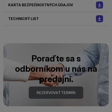
KARTA BEZPEČNOSTNÝCH ÚDAJOV
TECHNICKÝ LIST
Poraďte sa s
odborníkom u nás na
predajni.
REZERVOVAŤ TERMÍN