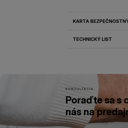
KARTA BEZPEČNOSTN
TECHNICKÝ LIST
KONZULTÁCIA
Poraďte sa s
nás na predajn