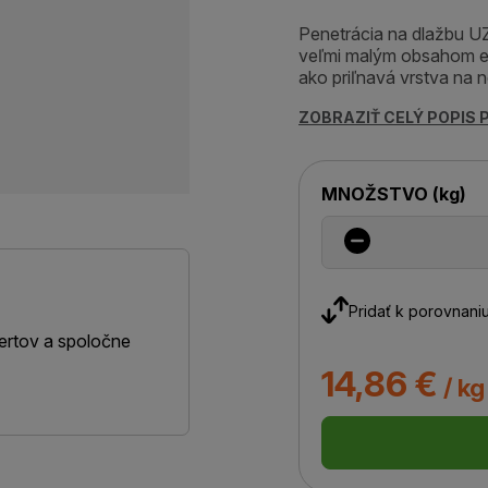
Penetrácia na dlažbu UZ
veľmi malým obsahom emi
ako priľnavá vrstva na 
ZOBRAZIŤ CELÝ POPIS
MNOŽSTVO
(
kg
)
Pridať k porovnani
ertov a spoločne
14,86 €
/ kg