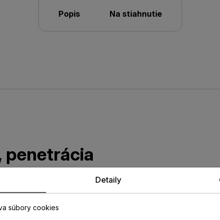
Popis
Na stiahnutie
 penetrácia
Detaily
E 280 Disperzná penetrácia
va súbory cookies
 obsahom emisií na zvyšky