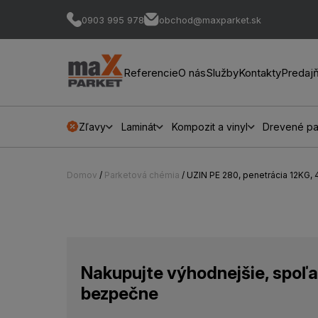
0903 995 978
obchod@maxparket.sk
Referencie
O nás
Služby
Kontakty
Predaj
Zľavy
Laminát
Kompozit a vinyl
Drevené pa
Domov
/
Parketová chémia
/ UZIN PE 280, penetrácia 12KG,
Nakupujte výhodnejšie, spoľa
bezpečne