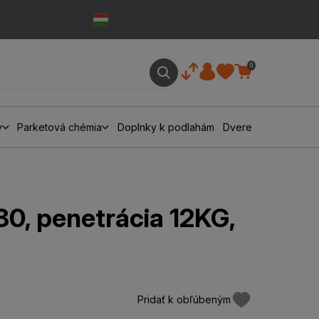
0
y
Parketová chémia
Doplnky k podlahám
Dvere
0, penetrácia 12KG,
Pridať k obľúbeným