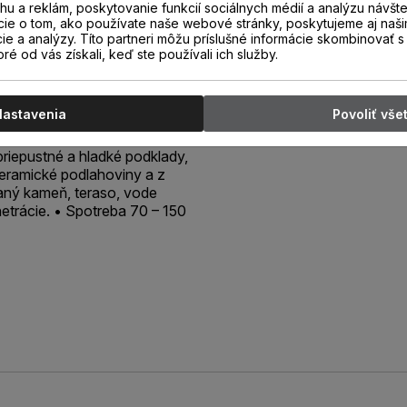
u a reklám, poskytovanie funkcií sociálnych médií a analýzu návšt
aj ako priľnavá vrstva na
cie o tom, ako používate naše webové stránky, poskytujeme aj naši
odkladoch, prípadne priamo na
cie a analýzy. Títo partneri môžu príslušné informácie skombinovať s 
 Používa sa pred stierkovaním
oré od vás získali, keď ste používali ich služby.
ovými stierkovacími hmotami
kymi prácami v interiéri.
adujúce sanáciu, napr. na
Nastavenia
Povoliť vše
vyšky lepidla a stierkovacej
neoprénového, bitúmenového
priepustné a hladké podklady,
keramické podlahoviny a z
ný kameň, teraso, vode
etrácie. • Spotreba 70 – 150