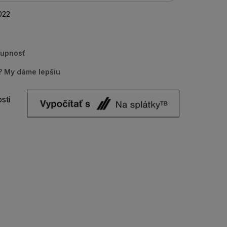
022
tupnosť
u? My dáme lepšiu
sti