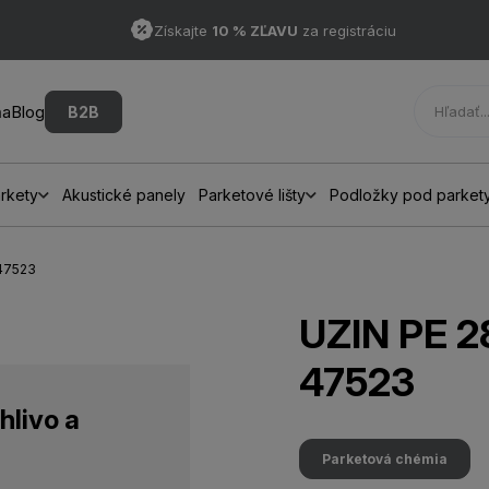
Získajte
10 % ZĽAVU
za registráciu
ňa
Blog
B2B
rkety
Akustické panely
Parketové lišty
Podložky pod parket
 47523
UZIN PE 28
47523
hlivo a
Parketová chémia