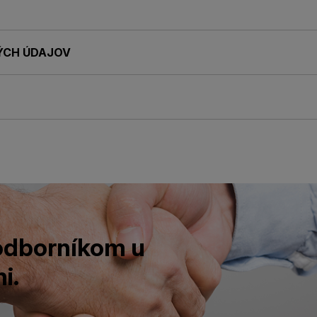
ÝCH ÚDAJOV
 odborníkom u
i.