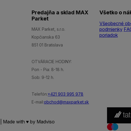
Predajňa a sklad MAX
Všetko o ná
Parket
Všeobecné ob
podmienky
FA
MAX Parket, s.r.o.
poriadok
Kopčianska 63
851 01 Bratislava
OTVÁRACIE HODINY:
Pon - Pia: 8-18 h.
Sob: 9-12 h.
Telefón:
+421 903 995 978
E-mail:
obchod@maxparket.sk
 | Made with ♥ by
Madviso