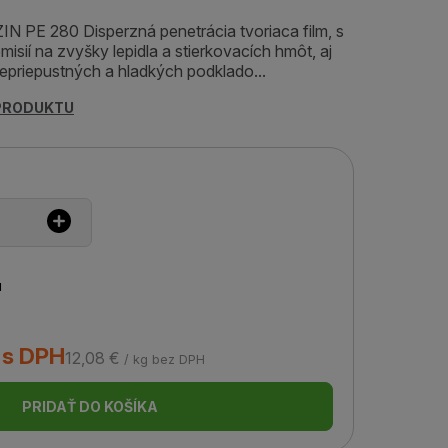
IN PE 280 Disperzná penetrácia tvoriaca film, s
sií na zvyšky lepidla a stierkovacích hmôt, aj
nepriepustných a hladkých podklado...
 PRODUKTU
u
 s DPH
12,08 €
/ kg bez DPH
PRIDAŤ DO KOŠÍKA