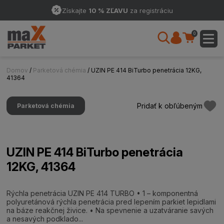
Získajte
10 % ZĽAVU
za registráciu
0
Domov
/
Parketová chémia
/ UZIN PE 414 BiTurbo penetrácia 12KG,
41364
Pridať k obľúbeným
Parketová chémia
UZIN PE 414 BiTurbo penetrácia
12KG, 41364
Rýchla penetrácia UZIN PE 414 TURBO • 1 – komponentná
polyuretánová rýchla penetrácia pred lepením parkiet lepidlami
na báze reakčnej živice. • Na spevnenie a uzatváranie savých
a nesavých podklado...