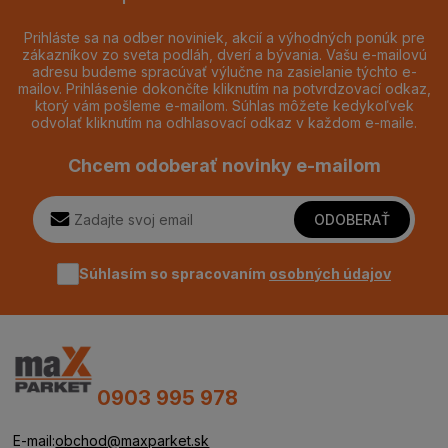
Prihláste sa na odber noviniek, akcií a výhodných ponúk pre
zákazníkov zo sveta podláh, dverí a bývania. Vašu e-mailovú
adresu budeme spracúvať výlučne na zasielanie týchto e-
mailov. Prihlásenie dokončíte kliknutím na potvrdzovací odkaz,
ktorý vám pošleme e-mailom. Súhlas môžete kedykoľvek
odvolať kliknutím na odhlasovací odkaz v každom e-maile.
Chcem odoberať novinky e-mailom
ODOBERAŤ
Súhlasím so spracovaním
osobných údajov
0903 995 978
E-mail:
obchod@maxparket.sk