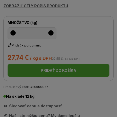
ZOBRAZIŤ CELÝ POPIS PRODUKTU
MNOŽSTVO
(
kg
)
Pridať k porovnaniu
27,74 €
/ kg s DPH
22,55 €
/ kg bez DPH
PRIDAŤ DO KOŠÍKA
Produktový kód:
CH0500027
Na sklade 12 kg
Sledovať cenu a dostupnosť
Našli ste nižšiu cenu? My dáme lepšiu