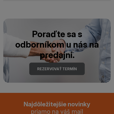
Poraďte sa s
odborníkom u nás na
predajni.
REZERVOVAŤ TERMÍN
Najdôležitejšie novinky
priamo na váš mail