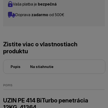
Vaša platba je
bezpečná
Doprava
zadarmo
od 500€
Zistite viac o vlastnostiach
produktu
Popis
Na stiahnutie
POPIS
UZIN PE 414 BiTurbo penetrácia
12KG, 41364