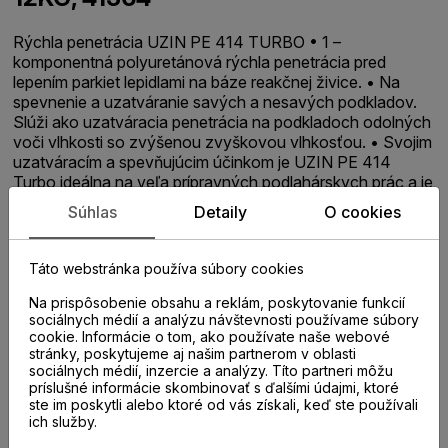
Rýchla penetrácia UZIN PE 414 TURBO • 1 –
komponentná polyuretánová rýchla penetrácia pred
lepením parkiet lepidlami na báze reakčnej živice. • Na
spevnenie a uzatváranie savých a nesavých podkladov.
Slúži ako uzatváracia penetrácia na podkladoch odolných
voči vlhkosti so zvýšenou zvyškovou vlhkosťou. • Svojim
uzatváracím a spevňujúcim účinkom je UZIN PE 414
Turbo ideálna na veľa prípravných podlahárskych prác a je
vhodná k uzavretiu zvýšenej zvyškovej vlhkosti v
Súhlas
Detaily
O cookies
cementových podkladoch až do 4 CM%. • Vhodná pre
teplovodné podlahové kúrenie a pre namáhanie stoličkami
s kolieskami podľa DIN EN 12 529. • Bez rozpúšťadiel.
Táto webstránka používa súbory cookies
Spotreba: 50 g/m2 - špachtľou 100 – 150 g/m2 penovým
valčekom 150 – 200 g/m2 valčekom s vláknami
Na prispôsobenie obsahu a reklám, poskytovanie funkcií
sociálnych médií a analýzu návštevnosti používame súbory
cookie. Informácie o tom, ako používate naše webové
stránky, poskytujeme aj našim partnerom v oblasti
sociálnych médií, inzercie a analýzy. Títo partneri môžu
príslušné informácie skombinovať s ďalšími údajmi, ktoré
ste im poskytli alebo ktoré od vás získali, keď ste používali
ich služby.